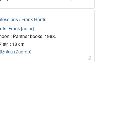
1
nfessions / Frank Harris
ris, Frank [autor]
ndon : Panther books, 1968.
 str. ; 18 cm
jižnica (Zagreb)
2