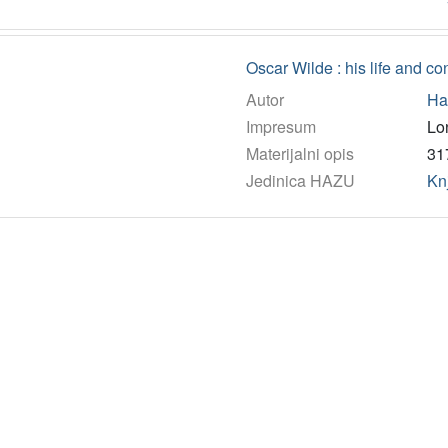
Oscar Wilde : his life and co
Autor
Har
Impresum
Lo
Materijalni opis
317
Jedinica HAZU
Kn