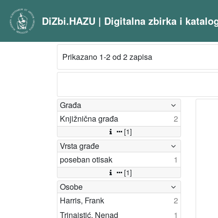
DiZbi.HAZU | Digitalna zbirka i katal
Prikazano 1-2 od 2 zapisa
Građa
Knjižnična građa
2
[1]
Vrsta građe
poseban otisak
1
[1]
Osobe
Harris, Frank
2
Trinajstić, Nenad
1