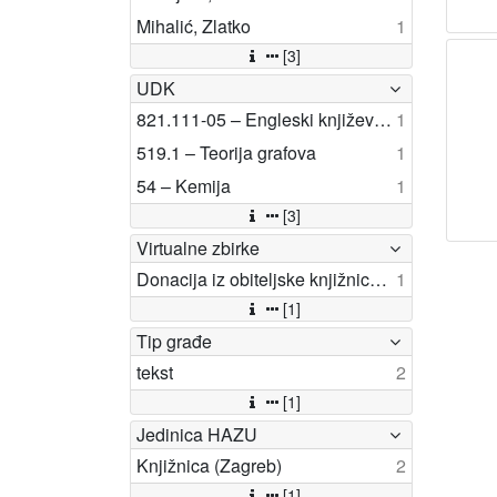
Mihalić, Zlatko
1
[3]
UDK
821.111-05 – Engleski književnici
1
519.1 – Teorija grafova
1
54 – Kemija
1
[3]
Virtualne zbirke
Donacija iz obiteljske knjižnice akademika Nenada Trinajstića
1
[1]
Tip građe
tekst
2
[1]
Jedinica HAZU
Knjižnica (Zagreb)
2
[1]