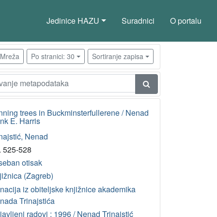
Jedinice HAZU
Suradnici
O portalu
Mreža
Po stranici: 30
Sortiranje zapisa
nning trees in Buckminsterfullerene / Nenad
ank E. Harris
najstić, Nenad
r. 525-528
seban otisak
jižnica (Zagreb)
nacija iz obiteljske knjižnice akademika
nada Trinajstića
avljeni radovi : 1996 / Nenad Trinajstić