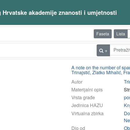
og Hrvatske akademije znanosti i umjetnosti
Faseta
Lista
+
A note on the number of spa
Trinajstić, Zlatko Mihalić, Fr
Autor
Tri
Materijalni opis
St
Vrsta građe
po
Jedinica HAZU
Kn
Virtualna zbirka
Do
Ne
Dio od
Obj