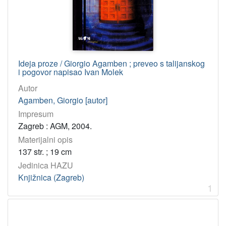
Agamben, Giorgio
3
Pascoli, Giovanni
1
Klak Ustolin, Hana
1
Molek, Ivan
1
Ideja proze / Giorgio Agamben ; preveo s talijanskog
i pogovor napisao Ivan Molek
[
Autor
4
Agamben, Giorgio [autor]
]
Impresum
UDK
Zagreb : AGM, 2004.
821.131.1-1.09 – Talijansko pjesništvo: studije i kritike
1
Materijalni opis
321.7 – Demokracija
1
137 str. ; 19 cm
304 – Socijalna i kulturna praksa
1
Jedinica HAZU
Knjižnica (Zagreb)
616.9 – Zarazne bolesti
1
1
13 – Filozofija uma i filozofija duha. Metafizika duhovnog živo
1
821.131.1-1 – Talijansko pjesništvo
1