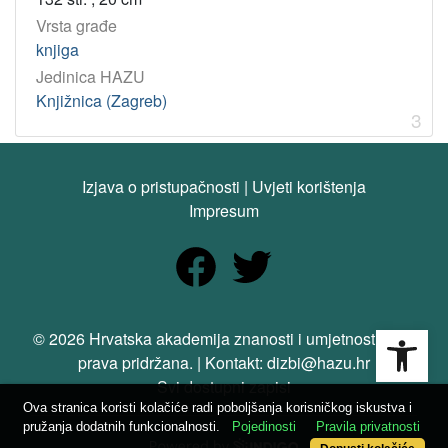
Vrsta građe
knjiga
Jedinica HAZU
Knjižnica (Zagreb)
3
Izjava o pristupačnosti
|
Uvjeti korištenja
Impresum
Open
© 2026 Hrvatska akademija znanosti i umjetnosti. Sva
prava pridržana. | Kontakt: dizbi@hazu.hr
Svi dostupni zapisi
Ova stranica koristi kolačiće radi poboljšanja korisničkog iskustva i
pružanja dodatnih funkcionalnosti.
Pojedinosti
Pravila privatnosti