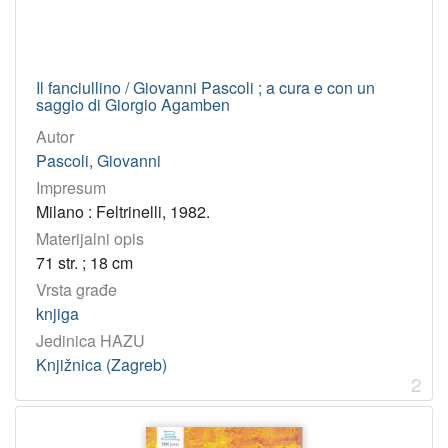
[
6
]
Il fanciullino / Giovanni Pascoli ; a cura e con un
saggio di Giorgio Agamben
Tip
građe
Autor
tekst
3
Pascoli, Giovanni
Impresum
Milano : Feltrinelli, 1982.
[
Materijalni opis
1
71 str. ; 18 cm
]
Vrsta građe
Jedinica
knjiga
HAZU
Jedinica HAZU
Knjižnica (Zagreb)
3
Knjižnica (Zagreb)
2
[
1