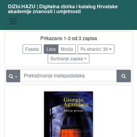
DiZbi.HAZU | Digitalna zbirka i katalog Hrvatske
akademije znanosti i umjetnosti
Građa
Knjižnična građa
3
Prikazano 1-3 od 3 zapisa
Faseta
Lista
Mreža
Po stranici: 30
[
1
Sortiranje zapisa
]
Vrsta
+
građe
knjiga
2
[
1
]
Osobe