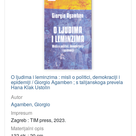
]
Godina
2023
1
2004
1
1982
1
[
3
]
O ljudima i leminzima : misli o politici, demokraciji i
epidemiji / Giorgio Agamben ; s talijanskoga prevela
Hana Klak Ustolin
Autor
Agamben, Giorgio
Impresum
Zagreb : TIM press, 2023.
Materijalni opis
132 str. ; 20 cm