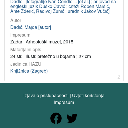
Dadić ; [fotografije Ivan Čondić ... [et al.] ; prijevod na
engleski jezik Duško Čavić ; crteži Robert Maršić,
Ante Žderić, Radivoj Žunić ; urednik Jakov Vučić]
Autor
Dadić, Majda [autor]
Impresum
Zadar : Arheološki muzej, 2015.
Materijalni opis
24 str. : ilustr. pretežno u bojama ; 27 cm
Jedinica HAZU
Knjižnica (Zagreb)
2
Izjava o pristupačnosti
|
Uvjeti korištenja
Impresum