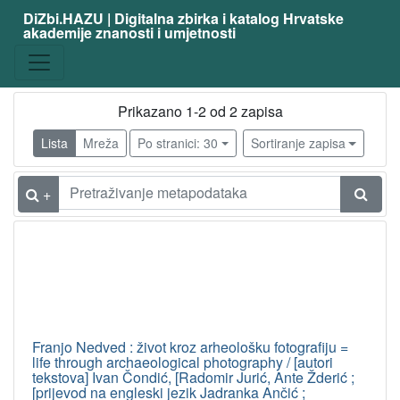
DiZbi.HAZU | Digitalna zbirka i katalog Hrvatske
akademije znanosti i umjetnosti
Prikazano 1-2 od 2 zapisa
Lista
Mreža
Po stranici: 30
Sortiranje zapisa
+
Franjo Nedved : život kroz arheološku fotografiju =
life through archaeological photography / [autori
tekstova] Ivan Čondić, [Radomir Jurić, Ante Žderić ;
[prijevod na engleski jezik Jadranka Ančić ;