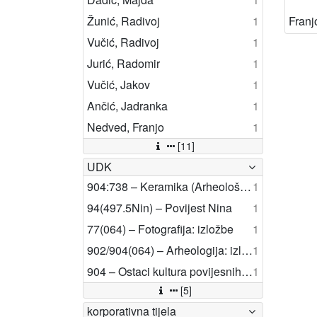
Žunić, Radivoj
1
Vučić, Radivoj
1
Jurić, Radomir
1
Vučić, Jakov
1
Ančić, Jadranka
1
Nedved, Franjo
1
[11]
UDK
904:738 – Keramika (Arheološki nalazi)
1
94(497.5Nin) – Povijest Nina
1
77(064) – Fotografija: izložbe
1
902/904(064) – Arheologija: izložbe
1
904 – Ostaci kultura povijesnih razdoblja
1
[5]
korporativna tijela