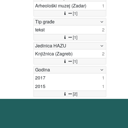
Arheološki muzej (Zadar)
1
[1]
Tip građe
tekst
2
[1]
Jedinica HAZU
Knjižnica (Zagreb)
2
[1]
Godina
2017
1
2015
1
[2]