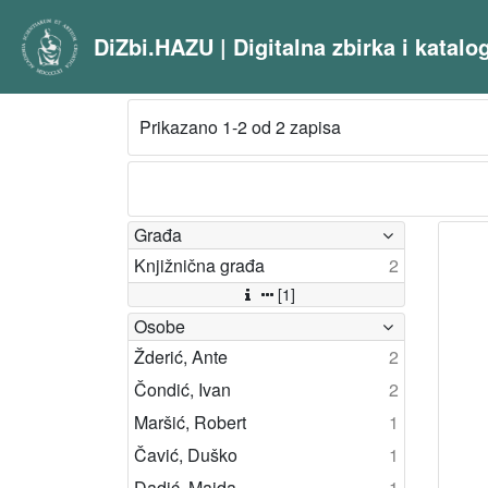
DiZbi.HAZU | Digitalna zbirka i katal
Prikazano 1-2 od 2 zapisa
Građa
Knjižnična građa
2
[1]
Osobe
Žderić, Ante
2
Čondić, Ivan
2
Maršić, Robert
1
Čavić, Duško
1
Dadić, Majda
1