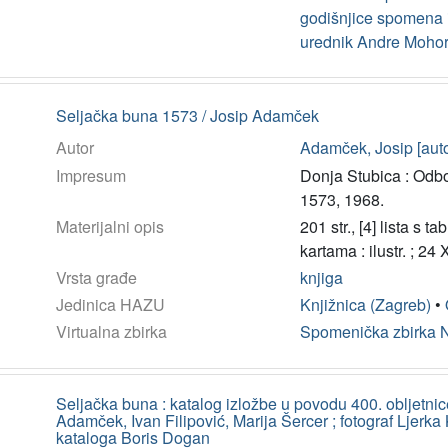
godišnjice spomena i
urednik Andre Mohor
Seljačka buna 1573 / Josip Adamček
Autor
Adamček, Josip [auto
Impresum
Donja Stubica : Odbo
1573, 1968.
Materijalni opis
201 str., [4] lista s 
kartama : ilustr. ; 24
Vrsta građe
knjiga
Jedinica HAZU
Knjižnica (Zagreb)
•
Virtualna zbirka
Spomenička zbirka 
Seljačka buna : katalog izložbe u povodu 400. obljetnice
Adamček, Ivan Filipović, Marija Šercer ; fotograf Ljerka Kr
kataloga Boris Dogan