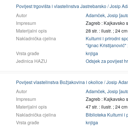
Povijest trgovišta i vlastelinstva Jastrebarsko / Josip 
Autor
Adamček, Josip [auto
Impresum
Zagreb : Kajkavsko s
Materijalni opis
28 str. : ilustr. ; 24 cm
Nakladnička cjelina
Kulturni i prirodni s
"Ignac Kristijanović" 
Vrsta građe
knjiga
Jedinica HAZU
Odsjek za povijest h
Povijest vlastelinstva Božjakovina i okolice / Josip Ad
Autor
Adamček, Josip [auto
Impresum
Zagreb : Kajkavsko s
Materijalni opis
47 str. : ilustr. ; 24 cm
Nakladnička cjelina
Biblioteka Kulturni i
Vrsta građe
knjiga