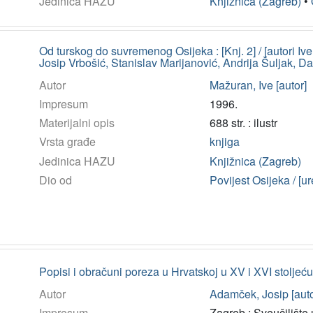
Jedinica HAZU
Knjižnica (Zagreb)
•
Od turskog do suvremenog Osijeka : [Knj. 2] / [autori 
Josip Vrbošić, Stanislav Marijanović, Andrija Šuljak, Da
Autor
Mažuran, Ive [autor]
Impresum
1996.
Materijalni opis
688 str. : ilustr
Vrsta građe
knjiga
Jedinica HAZU
Knjižnica (Zagreb)
Dio od
Povijest Osijeka / [ur
Popisi i obračuni poreza u Hrvatskoj u XV i XVI stolje
Autor
Adamček, Josip [auto
Impresum
Zagreb : Sveučilište 