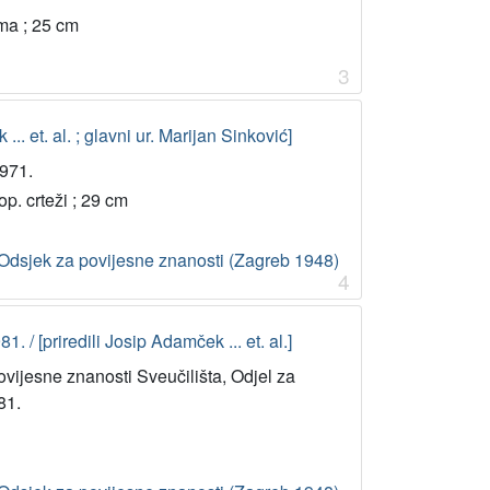
lama ; 25 cm
3
... et. al. ; glavni ur. Marijan Sinković]
1971.
jop. crteži ; 29 cm
Odsjek za povijesne znanosti (Zagreb 1948)
4
. / [priredili Josip Adamček ... et. al.]
ovijesne znanosti Sveučilišta, Odjel za
81.