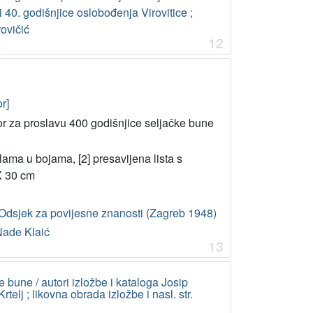
 40. godišnjice oslobođenja Virovitice ;
ovičić
12
r]
r za proslavu 400 godišnjice seljačke bune
tablama u bojama, [2] presavijena lista s
 X 30 cm
Odsjek za povijesne znanosti (Zagreb 1948)
Nade Klaić
13
 bune / autori izložbe i kataloga Josip
telj ; likovna obrada izložbe i nasl. str.