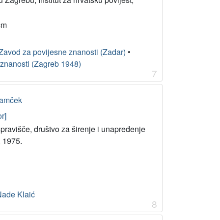
cm
Zavod za povijesne znanosti (Zadar)
•
 znanosti (Zagreb 1948)
7
Adamček
r]
pravišče, društvo za širenje i unapređenje
, 1975.
Nade Klaić
8