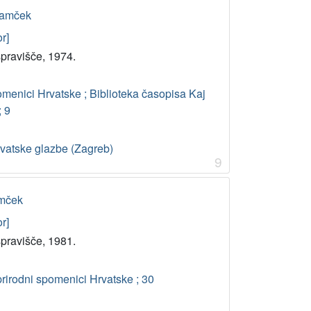
Adamček
r]
pravišče, 1974.
pomenici Hrvatske ; Biblioteka časopisa Kaj
; 9
rvatske glazbe (Zagreb)
9
amček
r]
pravišče, 1981.
 prirodni spomenici Hrvatske ; 30