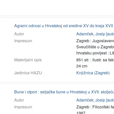
Agrarni odnosi u Hrvatskoj od sredine XV do kraja XVII
Autor
Adamček, Josip [auto
Impresum
Zagreb : Jugoslavens
Sveučilište u Zagreb
hrvatsku povijest : Li
Materijalni opis
851 str. : ilustr. sa f
24 cm
Jedinica HAZU
Knjižnica (Zagreb)
Bune i otpori : seljačke bune u Hrvatskoj u XVII. stolje
Autor
Adamček, Josip [auto
Impresum
Zagreb : Filozofski f
1987.