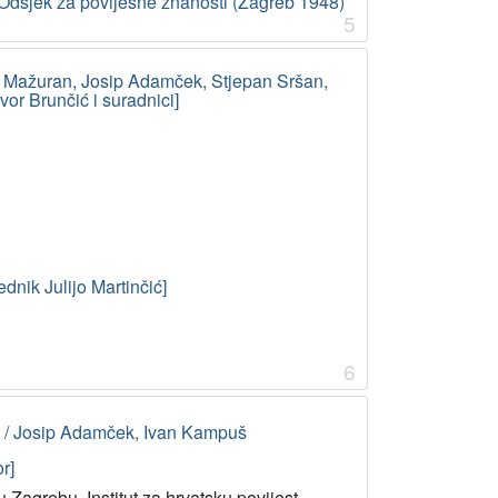
Odsjek za povijesne znanosti (Zagreb 1948)
5
Ive Mažuran, Josip Adamček, Stjepan Sršan,
vor Brunčić i suradnici]
ednik Julijo Martinčić]
6
ću / Josip Adamček, Ivan Kampuš
r]
u Zagrebu, Institut za hrvatsku povijest,