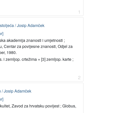
1
 stoljeća / Josip Adamček
r]
ka akademija znanosti i umjetnosti ;
u, Centar za povijesne znanosti, Odjel za
ber, 1980.
aks. i zemljop. crtežima + [3] zemljop. karte ;
2
ću / Josip Adamček
r]
akultet, Zavod za hrvatsku povijest ; Globus,