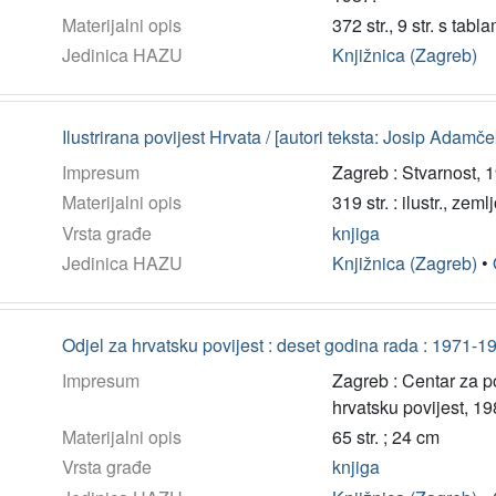
Materijalni opis
372 str., 9 str. s tab
Jedinica HAZU
Knjižnica (Zagreb)
Ilustrirana povijest Hrvata / [autori teksta: Josip Adamček 
Impresum
Zagreb : Stvarnost, 
Materijalni opis
319 str. : ilustr., zeml
Vrsta građe
knjiga
Jedinica HAZU
Knjižnica (Zagreb)
•
Odjel za hrvatsku povijest : deset godina rada : 1971-1981
Impresum
Zagreb : Centar za p
hrvatsku povijest, 19
Materijalni opis
65 str. ; 24 cm
Vrsta građe
knjiga