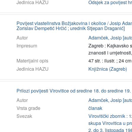
Jedinica HAZU
Odsjek za povijest h
Povijest vlastelinstva Božjakovina i okolice / Josip A
Zorislav Dempetić Hrčić ; urednik Stjepan Draganić]
Autor
Adamček, Josip [auto
Impresum
Zagreb : Kajkavsko s
znanosti i umjetnosti
Materijalni opis
47 str. : ilustr. ; 24 cm
Jedinica HAZU
Knjižnica (Zagreb)
Prilozi povijesti Virovitice od sredine 18. do sredine 19.
Autor
Adamček, Josip [auto
Vrsta građe
članak
Svezak
Virovitički zbornik :
skupa Virovitica u pr
2. do 3. listopada 1