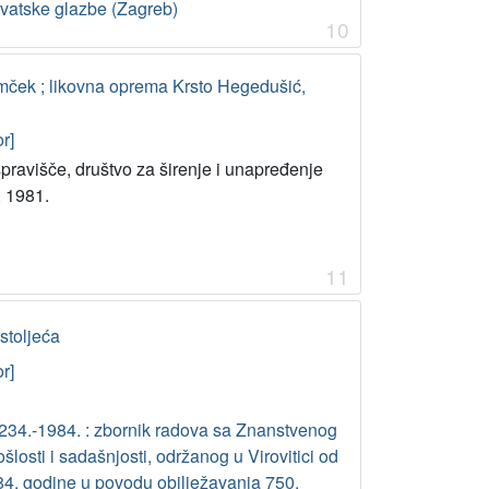
rvatske glazbe (Zagreb)
10
damček ; likovna oprema Krsto Hegedušić,
r]
pravišče, društvo za širenje i unapređenje
, 1981.
11
 stoljeća
r]
 1234.-1984. : zbornik radova sa Znanstvenog
ošlosti i sadašnjosti, održanog u Virovitici od
984. godine u povodu obilježavanja 750.