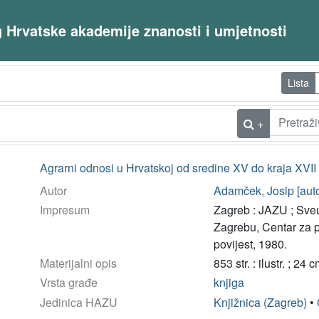
og Hrvatske akademije znanosti i umjetnosti
Lista
+
Agrarni odnosi u Hrvatskoj od sredine XV do kraja XVII
Autor
Adamček, Josip [auto
Impresum
Zagreb : JAZU ; Sveu
Zagrebu, Centar za p
povijest, 1980.
Materijalni opis
853 str. : ilustr. ; 24 
Vrsta građe
knjiga
Jedinica HAZU
Knjižnica (Zagreb)
•