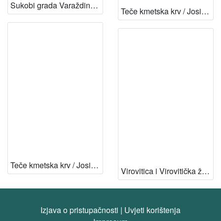
Sukobi grada Varaždina i varaždinske vlastele u XVI. i XVII. stoljeću / J. Adamček
Teče kmetska krv / Josip Adamček
Teče kmetska krv / Josip Adamček ; likovni prilozi Krsto Hegedušić ; glavni urednik Stjepan Draganić]
Virovitica i Virovitička županija u srednjem vijeku
Izjava o pristupačnosti
|
Uvjeti korištenja