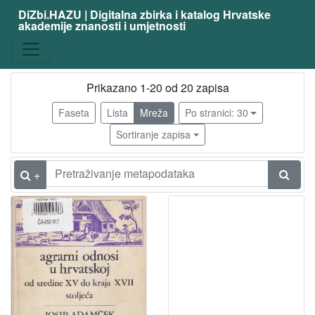
DiZbi.HAZU | Digitalna zbirka i katalog Hrvatske
akademije znanosti i umjetnosti
Građa
Knjižnična građa
20
Digitalna i digitalizirana građa
1
Prikazano 1-20 od 20 zapisa
Faseta
Lista
Mreža
Po stranici: 30
Sortiranje zapisa
[
2
]
+
Vrsta
građe
knjiga
12
članak
3
sitni tisak
1
[