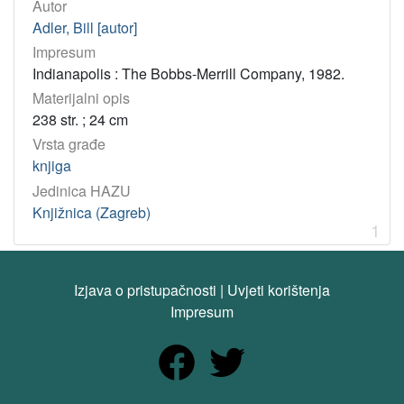
Adler, Bill
1
Autor
Adler, Bill [autor]
Impresum
[
Indianapolis : The Bobbs-Merrill Company, 1982.
1
Materijalni opis
]
238 str. ; 24 cm
UDK
Vrsta građe
07 – Nakladništvo
1
knjiga
655.4/.5 – Izdavaštvo
1
Jedinica HAZU
Knjižnica (Zagreb)
1
[
2
]
Izjava o pristupačnosti
|
Uvjeti korištenja
Tip
Impresum
građe
tekst
1