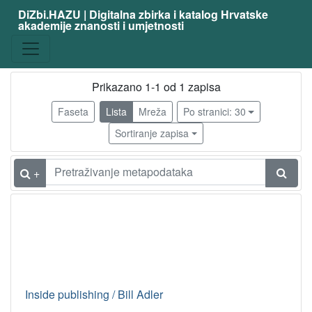
DiZbi.HAZU | Digitalna zbirka i katalog Hrvatske
akademije znanosti i umjetnosti
Građa
Knjižnična građa
1
Prikazano 1-1 od 1 zapisa
Faseta
Lista
Mreža
Po stranici: 30
[
1
Sortiranje zapisa
]
Vrsta
+
građe
knjiga
1
[
1
]
Inside publishing / Bill Adler
Osobe