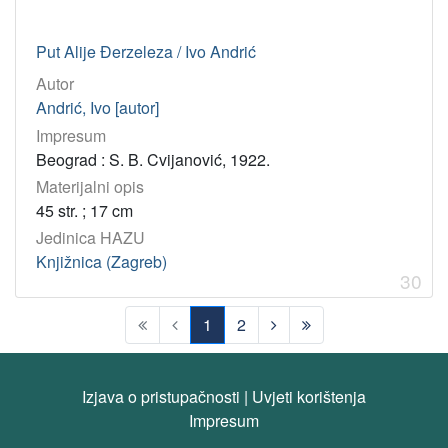
Put Alije Đerzeleza / Ivo Andrić
Autor
Andrić, Ivo [autor]
Impresum
Beograd : S. B. Cvijanović, 1922.
Materijalni opis
45 str. ; 17 cm
Jedinica HAZU
Knjižnica (Zagreb)
30
1
2
(current)
Izjava o pristupačnosti
|
Uvjeti korištenja
Impresum