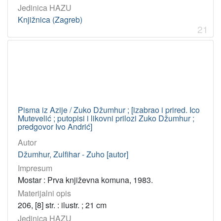
Jedinica HAZU
Knjižnica (Zagreb)
21
Pisma iz Azije / Zuko Džumhur ; [izabrao i prired. Ico
Mutevelić ; putopisi i likovni prilozi Zuko Džumhur ;
predgovor Ivo Andrić]
Autor
Džumhur, Zulfihar - Zuho [autor]
Impresum
Mostar : Prva književna komuna, 1983.
Materijalni opis
206, [8] str. : ilustr. ; 21 cm
Jedinica HAZU