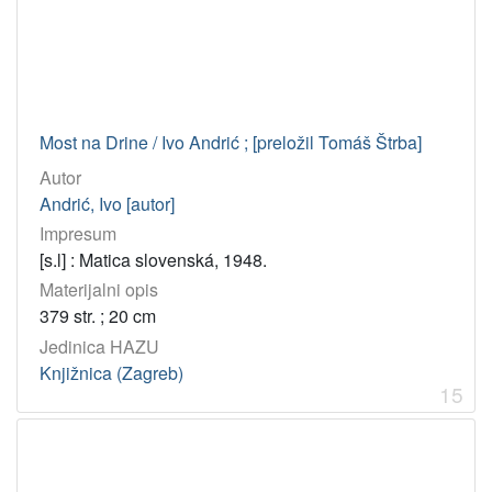
Most na Drine / Ivo Andrić ; [preložil Tomáš Štrba]
Autor
Andrić, Ivo [autor]
Impresum
[s.l] : Matica slovenská, 1948.
Materijalni opis
379 str. ; 20 cm
Jedinica HAZU
Knjižnica (Zagreb)
15