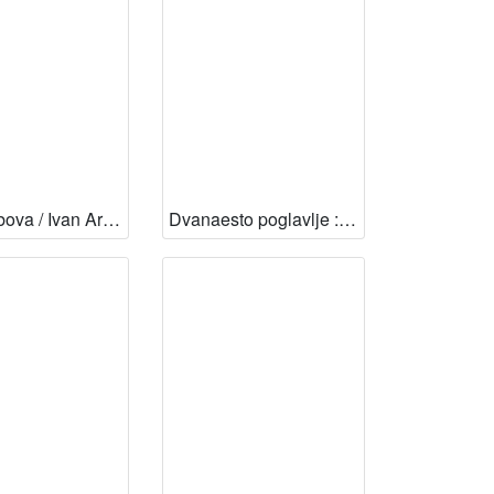
Duše robova / Ivan Aralica ; pogovor Josip Pavičić
Dvanaesto poglavlje : ženidba / Ivan Aralica