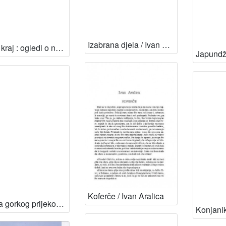
Izabrana djela / Ivan Aralica ; [priredio Velimir Visković ; likovni prilozi Ratko Janjić]
I tu je kraj : ogledi o naciji i globalizaciji, stranci i pokretu, razgovor o urbanom rasizmu, zapisi o mostu i Gojku Šušku / Ivan Aralica
Koferče / Ivan Aralica
Knjiga gorkog prijekora / Ivan Aralica ; pogovor Ivica Matičević
Konjanik