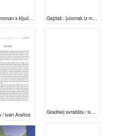
Fukara : roman s ključem u 9 knjiga / Ivan Aralica
Gajdaš : [ulomak iz memoara] / Ivan Aralica
Graditelj svratišta / Ivan Aralica
 / Ivan Aralica