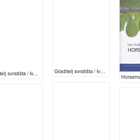
Graditelj svratišta / Ivan Aralica ; priredio Josip Pavičić
Graditelj svratišta / Ivan Aralica ; pogovor Marina Protrka