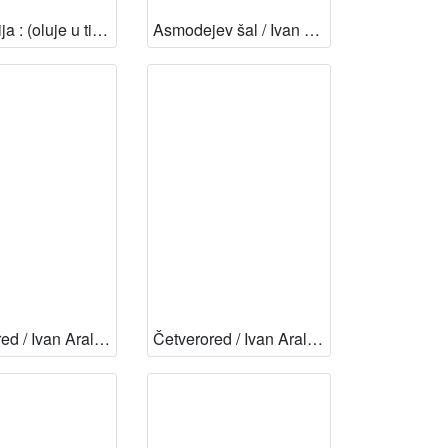
Anastazija : (oluje u tihom ozračju) / Ivan Aralica ; pogovor Damir Pešorda
Asmodejev šal / Ivan Aralica
Četverored / Ivan Aralica
Četverored / Ivan Aralica ; pogovor Antun Pavešković