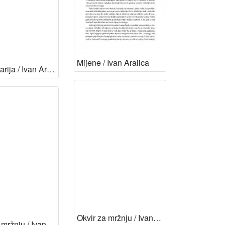
Mijene / Ivan Aralica
Majka Marija / Ivan Aralica ; pogovor Ljubica Josić
Okvir za mržnju / Ivan Aralica ; pogovor Dubravko Jelčić
Okvir za mržnju / Ivan Aralica