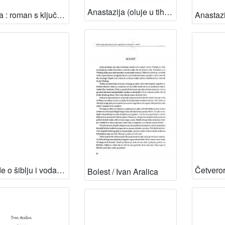
Anastazija (oluje u tihom ozračju) / Ivan Aralica
Ambra : roman s ključem / Ivan Aralica
Balade o šiblju i vodama / Ivan Aralica ; pogovor Vesna Vlašić
Bolest / Ivan Aralica