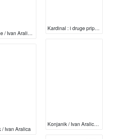
Kardinal : i druge pripovijetke / Ivan Aralica ; pogovor Antun Pavešković
Japundže / Ivan Aralica ; pogovor Helena Sablić Tomić
Konjanik / Ivan Aralica ; pogovor Ivica Matičević
 / Ivan Aralica