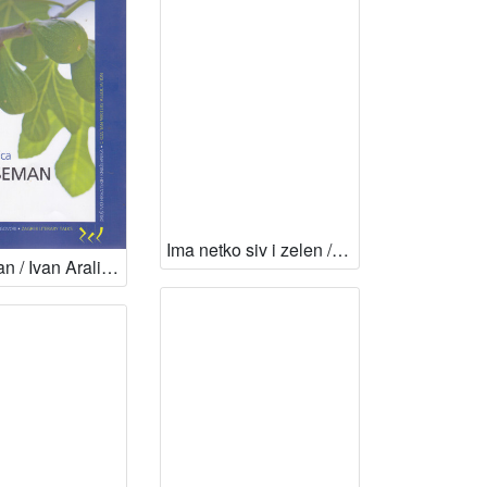
Ima netko siv i zelen / Ivan Aralica
Horseman / Ivan Aralica ; [translated by Tamara Budimir]