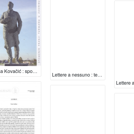
Kuzma Kovačić : spomenik Franji Tuđmanu u Zagrebu / [autori tekstova] Ivan Aralica, Ivan Rogić, Milan Bešlić ; [fotografije] Goran Vranić
Lettere a nessuno : testimonianze e documenti della guerra in Croazia / a cura di Ljiljana Avirović ; testi di Ivan Aralica ... [et al.] ; fotografie di Dario Almesberger ... [et al.]