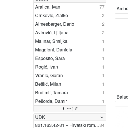
Aralica, Ivan
77
Crnković, Zlatko
2
Almesberger, Dario
2
Avirović, Ljiljana
2
Malinar, Smiljka
1
Maggioni, Daniela
1
Esposito, Sara
1
Rogić, Ivan
1
Vranić, Goran
1
Bešlić, Milan
1
Budimir, Tamara
1
Pešorda, Damir
1
[12]
UDK
821.163.42-31 – Hrvatski roman
34