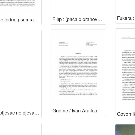
Filip : (priča o orahovu kovčežiču) / Ivan Aralica
Dvojbe jednog sumraka / Ivan Aralica
Godine / Ivan Aralica
Gdje pijevac ne pjeva / Ivan Aralica ; [ilustrirao Ivan Lacković Croata]
Govornik