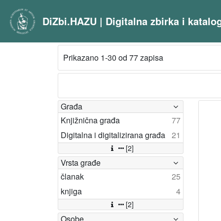
DiZbi.HAZU | Digitalna zbirka i katal
Prikazano 1-30 od 77 zapisa
Građa
Knjižnična građa
77
Digitalna i digitalizirana građa
21
[2]
Vrsta građe
članak
25
knjiga
4
[2]
Osobe