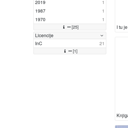
2019
1
1987
1
1970
1
[25]
Licencije
InC
21
[1]