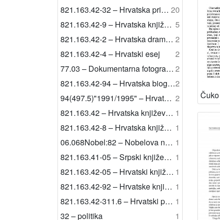
821.163.42-32 – Hrvatska pripovijetka
20
821.163.42-9 – Hrvatska književnost: ostale vrste
5
821.163.42-2 – Hrvatska dramska književnost
2
821.163.42-4 – Hrvatski esej
2
77.03 – Dokumentarna fotografija
2
821.163.42-94 – Hrvatska biografska književnost
2
Čuko 
94(497.5)"1991/1995" – Hrvatska povijest: domovinski rat
2
821.163.42 – Hrvatska književnost
1
821.163.42-8 – Hrvatska književnost: poligrafije
1
06.068Nobel:82 – Nobelova nagrada za književnost
1
821.163.41-05 – Srpski književnici
1
821.163.42-05 – Hrvatski književnici
1
821.163.42-92 – Hrvatske književne polemike
1
821.163.42-311.6 – Hrvatski povijesni roman
1
32 – politika
1