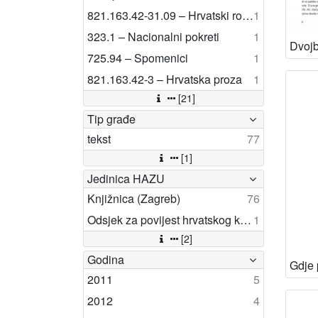
821.163.42-31.09 – Hrvatski roman: studije i kritike
1
323.1 – Nacionalni pokreti
1
725.94 – Spomenici
1
821.163.42-3 – Hrvatska proza
1
[21]
Tip građe
tekst
77
[1]
Jedinica HAZU
Knjižnica (Zagreb)
76
Odsjek za povijest hrvatskog kazališta (Zagreb)
1
[2]
Godina
2011
5
2012
4