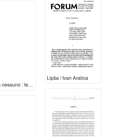
Lipša / Ivan Aralica
Lettere a nessuno : testimonianze e documenti della guerra in Croazia / a cura di Ljiljana Avirović ; testi di Ivan Aralica ... [et al.] ; fotografie di Dario Almesberger ... [et al.] ; [traduzione dal croato, dal serbo e dal russo di Ljiljana Avirović, traduzione dal croato e dal francese di Smiljka Malinar, traduzioni dall'inglese di Daniela Maggioni e Sara Esposito]