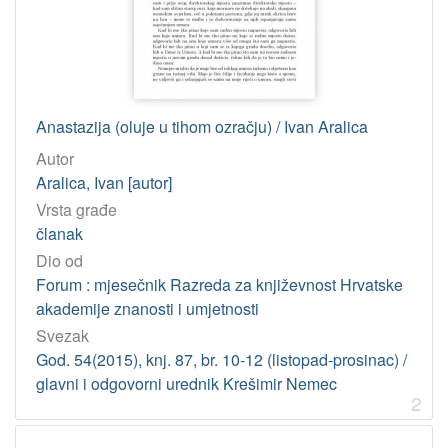
[
1
2
]
UDK
Anastazija (oluje u tihom ozračju) / Ivan Aralica
821.163.42-31 – Hrvatski roman
34
Autor
821.163.42-32 – Hrvatska pripovijetka
20
Aralica, Ivan [autor]
821.163.42-9 – Hrvatska književnost: ostale vrste
5
Vrsta građe
821.163.42-2 – Hrvatska dramska književnost
2
članak
821.163.42-4 – Hrvatski esej
2
Dio od
Forum : mjesečnik Razreda za književnost Hrvatske
77.03 – Dokumentarna fotografija
2
akademije znanosti i umjetnosti
821.163.42-94 – Hrvatska biografska književnost
2
Svezak
94(497.5)"1991/1995" – Hrvatska povijest: domovinski rat
2
God. 54(2015), knj. 87, br. 10-12 (listopad-prosinac) /
821.163.42 – Hrvatska književnost
1
glavni i odgovorni urednik Krešimir Nemec
2
821.163.42-8 – Hrvatska književnost: poligrafije
1
06.068Nobel:82 – Nobelova nagrada za književnost
1