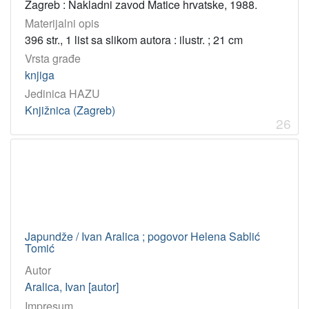
Zagreb : Nakladni zavod Matice hrvatske, 1988.
Materijalni opis
396 str., 1 list sa slikom autora : ilustr. ; 21 cm
Vrsta građe
knjiga
Jedinica HAZU
Knjižnica (Zagreb)
26
Japundže / Ivan Aralica ; pogovor Helena Sablić
Tomić
Autor
Aralica, Ivan [autor]
Impresum