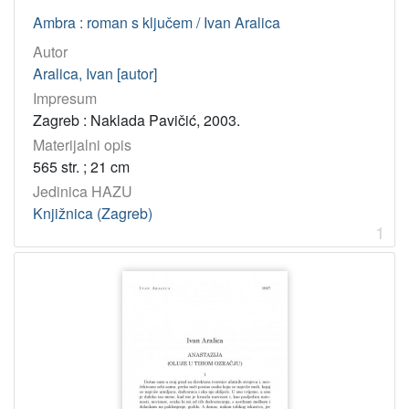
]
Ambra : roman s ključem / Ivan Aralica
Osobe
Autor
Aralica, Ivan
77
Aralica, Ivan [autor]
Avirović, Ljiljana
2
Impresum
Crnković, Zlatko
2
Zagreb : Naklada Pavičić, 2003.
Almesberger, Dario
2
Materijalni opis
565 str. ; 21 cm
Malinar, Smiljka
1
Jedinica HAZU
Maggioni, Daniela
1
Knjižnica (Zagreb)
Esposito, Sara
1
1
Rogić, Ivan
1
Vranić, Goran
1
Bešlić, Milan
1
Budimir, Tamara
1
Pešorda, Damir
1