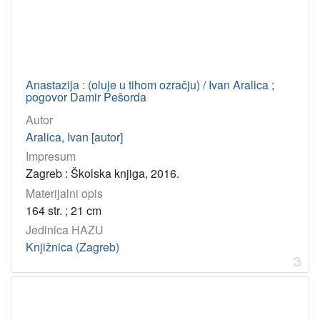
821.163.41-05 – Srpski književnici
1
821.163.42-05 – Hrvatski književnici
1
821.163.42-92 – Hrvatske književne polemike
1
821.163.42-311.6 – Hrvatski povijesni roman
1
Anastazija : (oluje u tihom ozračju) / Ivan Aralica ;
pogovor Damir Pešorda
32 – politika
1
Autor
821.163.42-31.09 – Hrvatski roman: studije i kritike
1
Aralica, Ivan [autor]
323.1 – Nacionalni pokreti
1
Impresum
725.94 – Spomenici
1
Zagreb : Školska knjiga, 2016.
821.163.42-3 – Hrvatska proza
1
Materijalni opis
164 str. ; 21 cm
Jedinica HAZU
[
Knjižnica (Zagreb)
2
3
1
]
Tip
građe