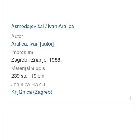
tekst
77
Asmodejev šal / Ivan Aralica
[
1
Autor
]
Aralica, Ivan [autor]
Jedinica
Impresum
HAZU
Zagreb : Znanje, 1988.
Knjižnica (Zagreb)
76
Materijalni opis
239 str. ; 19 cm
Odsjek za povijest hrvatskog kazališta (Zagreb)
1
Jedinica HAZU
Knjižnica (Zagreb)
4
[
2
]
Godina
2011
5
2012
4