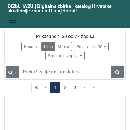
DiZbi.HAZU | Digitalna zbirka i katalog Hrvatske
akademije znanosti i umjetnosti
Građa
Knjižnična građa
77
Digitalna i digitalizirana građa
21
Prikazano 1-30 od 77 zapisa
Faseta
Lista
Mreža
Po stranici: 30
Sortiranje zapisa
[
2
]
+
Vrsta
građe
1
2
3
članak
25
(current)
knjiga
4
[
2