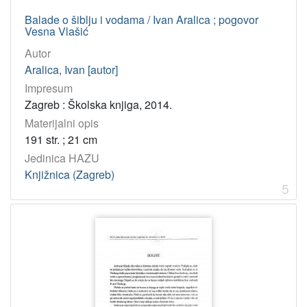
2014
4
Balade o šiblju i vodama / Ivan Aralica ; pogovor
Vesna Vlašić
1988
4
Autor
1992
4
Aralica, Ivan [autor]
1995
3
Impresum
1998
3
Zagreb : Školska knjiga, 2014.
1977
2
Materijalni opis
191 str. ; 21 cm
1996
2
Jedinica HAZU
2004
2
Knjižnica (Zagreb)
2003
2
5
2002
2
1999
2
2000
1
1993
1
1982
1
1994
1