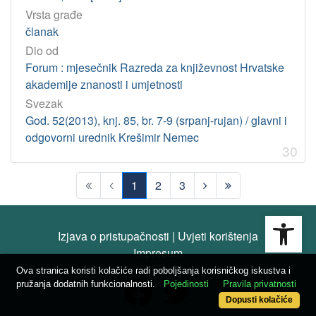
Vrsta građe
članak
Dio od
Forum : mjesečnik Razreda za književnost Hrvatske
akademije znanosti i umjetnosti
Svezak
God. 52(2013), knj. 85, br. 7-9 (srpanj-rujan) / glavni i
odgovorni urednik Krešimir Nemec
30
1
2
3
(current)
Open
Izjava o pristupačnosti
|
Uvjeti korištenja
Impresum
Ova stranica koristi kolačiće radi poboljšanja korisničkog iskustva i
pružanja dodatnih funkcionalnosti.
Pojedinosti
Pravila privatnosti
Dopusti kolačiće