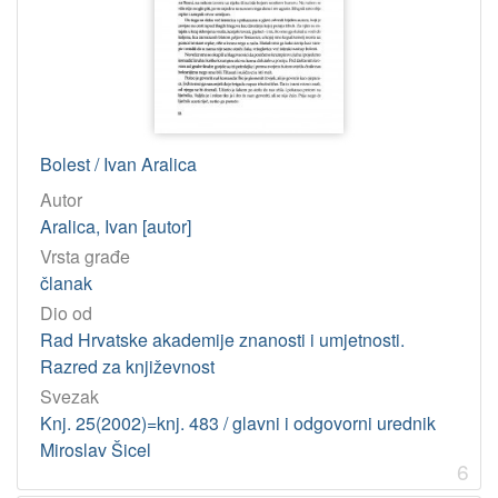
1986
1
2019
1
1987
1
Bolest / Ivan Aralica
[
2
Autor
5
Aralica, Ivan [autor]
]
Vrsta građe
Licencije
članak
InC
21
Dio od
Rad Hrvatske akademije znanosti i umjetnosti.
Razred za književnost
[
Svezak
1
Knj. 25(2002)=knj. 483 / glavni i odgovorni urednik
]
Miroslav Šicel
6