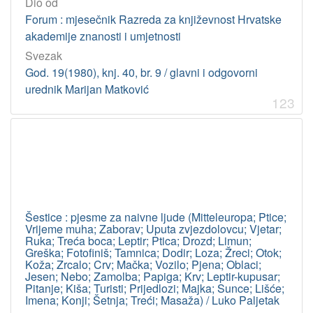
Dio od
821.131.1.091 – Talijanska književnost: poredbene studije
1
Forum : mjesečnik Razreda za književnost Hrvatske
82-1.09 – Pjesništvo: studije i kritike
1
akademije znanosti i umjetnosti
Svezak
God. 19(1980), knj. 40, br. 9 / glavni i odgovorni
[
urednik Marijan Matković
6
123
0
]
korporativna
tijela
Jugoslavenski festival djeteta ; (1985 ; Šibenik)
1
Šestice : pjesme za naivne ljude (Mitteleuropa; Ptice;
Vrijeme muha; Zaborav; Uputa zvjezdolovcu; Vjetar;
[
Ruka; Treća boca; Leptir; Ptica; Drozd; Limun;
1
Greška; Fotofiniš; Tamnica; Dodir; Loza; Žreci; Otok;
]
Koža; Zrcalo; Crv; Mačka; Vozilo; Pjena; Oblaci;
Jesen; Nebo; Zamolba; Papiga; Krv; Leptir-kupusar;
Virtualne
Pitanje; Kiša; Turisti; Prijedlozi; Majka; Sunce; Lišće;
zbirke
Imena; Konji; Šetnja; Treći; Masaža) / Luko Paljetak