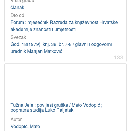
Vrsta građe
članak
Dio od
Forum : mjesečnik Razreda za književnost Hrvatske
akademije znanosti i umjetnosti
Svezak
God. 18(1979), knj. 38, br. 7-8 / glavni i odgovorni
urednik Marijan Matković
133
Tužna Jele : povijest gruška / Mato Vodopić ;
popratna studija Luko Paljetak
Autor
Vodopić, Mato