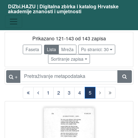
DiZbi.HAZU | Digitalna zbirka i katalog Hrvatske
akademije znanosti i umjetnosti
Građa
Knjižnična građa
141
Digitalna i digitalizirana građa
57
Prikazano 121-143 od 143 zapisa
Faseta
Lista
Mreža
Po stranici: 30
Sortiranje zapisa
[
2
]
+
Vrsta
građe
1
2
3
4
5
članak
91
(current)
knjiga
22
[
2