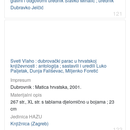
glavni i odgovorni urednik Slavko Mihalić ; urednik
Pervan, Ivo
1
Dubravko Jelčić
Dedić, Arsen
1
121
Mihalić, Slavko
1
Dabo, Katica
1
Violić, Božidar
1
Kišević, Enes
1
Štambuk, Drago
1
Sveti Vlaho : dubrovački parac u hrvatskoj
književnosti : antologija ; sastavili i uredili Luko
Paljetak, Dunja Fališevac, Miljenko Foretić
[
Impresum
6
Dubrovnik : Matica hrvatska, 2001.
7
]
Materijalni opis
UDK
267 str., XL str. s tablama djelomično u bojama ; 23
cm
821.163.42-1 – Hrvatsko pjesništvo
37
Jedinica HAZU
821.163.42-2 – Hrvatska dramska književnost
13
Knjižnica (Zagreb)
821.111-1 – Englesko pjesništvo
11
122