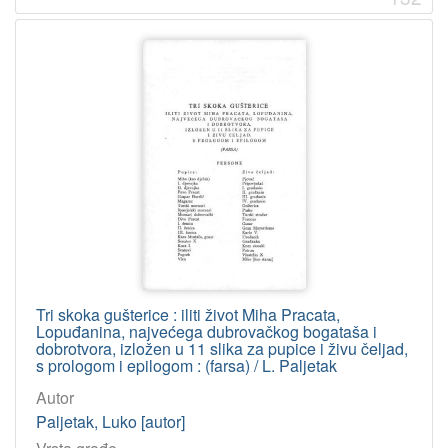
Tri skoka gušterice : iliti život Miha Pracata,
Lopuđanina, najvećega dubrovačkog bogataša i
dobrotvora, izložen u 11 slika za pupice i živu čeljad,
s prologom i epilogom : (farsa) / L. Paljetak
Autor
Paljetak, Luko [autor]