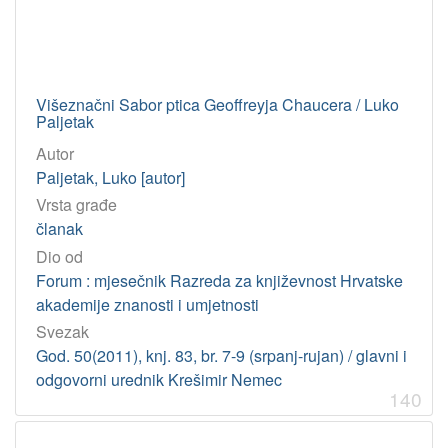
Višeznačni Sabor ptica Geoffreyja Chaucera / Luko
Paljetak
Autor
Paljetak, Luko [autor]
Vrsta građe
članak
Dio od
Forum : mjesečnik Razreda za književnost Hrvatske
akademije znanosti i umjetnosti
Svezak
God. 50(2011), knj. 83, br. 7-9 (srpanj-rujan) / glavni i
odgovorni urednik Krešimir Nemec
140