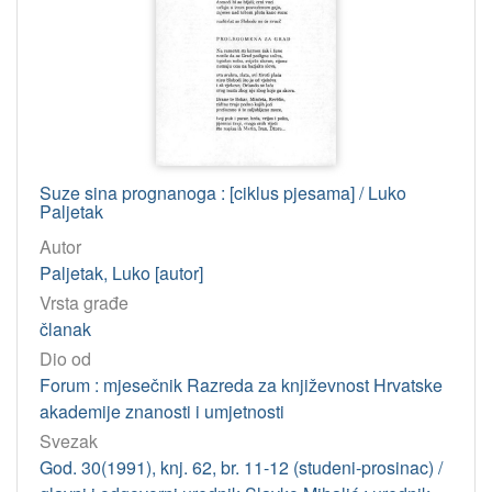
]
Osobe
Paljetak, Luko
142
Maroević, Tonko
6
Chaucer, Geoffrey
5
Shakespeare, William
2
Suze sina prognanoga : [ciklus pjesama] / Luko
Vodopić, Mato
2
Paljetak
Prosperov Novak, Slobodan
2
Autor
Bićanić, Sonia
1
Paljetak, Luko [autor]
Vrsta građe
Mrkonjić, Zvonimir
1
članak
Thomas, Dylan
1
Dio od
Prešeren, France
1
Forum : mjesečnik Razreda za književnost Hrvatske
Fiamengo, Jakša
1
akademije znanosti i umjetnosti
Golub, Ivan
1
Svezak
God. 30(1991), knj. 62, br. 11-12 (studeni-prosinac) /
Nazor, Vladimir
1