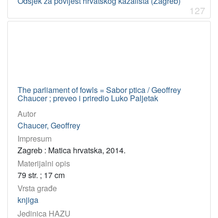
Odsjek za povijest hrvatskog kazališta (Zagreb)
127
The parliament of fowls = Sabor ptica / Geoffrey
Chaucer ; preveo i priredio Luko Paljetak
Autor
Chaucer, Geoffrey
Impresum
Zagreb : Matica hrvatska, 2014.
Materijalni opis
79 str. ; 17 cm
Vrsta građe
knjiga
Jedinica HAZU