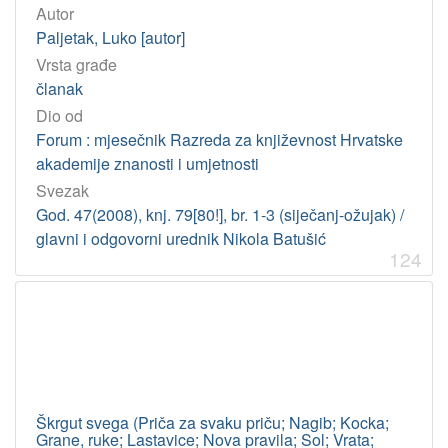
Akademijina izdanja
1
Autor
Paljetak, Luko [autor]
Vrsta građe
[
članak
1
Dio od
]
Forum : mjesečnik Razreda za književnost Hrvatske
Tip
akademije znanosti i umjetnosti
građe
Svezak
tekst
142
God. 47(2008), knj. 79[80!], br. 1-3 (siječanj-ožujak) /
glavni i odgovorni urednik Nikola Batušić
124
[
1
]
Jedinica
HAZU
Knjižnica (Zagreb)
132
Odsjek za povijest hrvatskog kazališta (Zagreb)
10
Škrgut svega (Priča za svaku priču; Nagib; Kocka;
Grane, ruke; Lastavice; Nova pravila; Sol; Vrata;