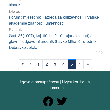
članak
Dio od
Forum : mjesečnik Razreda za književnost Hrvatske
akademije znanosti i umjetnosti
Svezak
God. 36(1997), knj. 69, br. 9-10 (rujan/listopad) /
glavni i odgovorni urednik Slavko Mihalić ; urednik
Dubravko Jelčić
143
1
2
3
4
5
(current)
Izjava o pristupačnosti
|
Uvjeti korištenja
Impresum