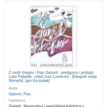
Z mojih bregov / Fran Galović ; predgovor i pristupi
Luko Paljetak ; crteži Ivan Lovrenčić ; [fotografi Josip
Strmečki, Igor Konjušak]
Autor
Galović, Fran
Impresum
Zagreb : Nacionalna i sveučilišna knjižnica u