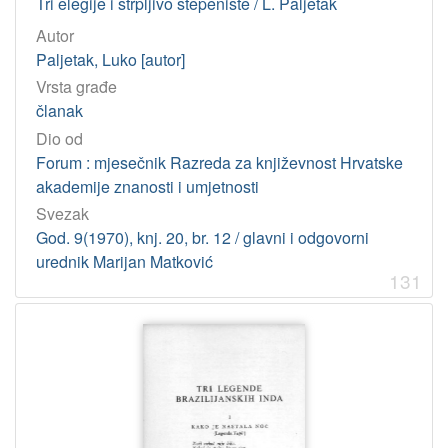
Tri elegije i strpljivo stepenište / L. Paljetak
Autor
Paljetak, Luko [autor]
Vrsta građe
članak
Dio od
Forum : mjesečnik Razreda za književnost Hrvatske
akademije znanosti i umjetnosti
Svezak
God. 9(1970), knj. 20, br. 12 / glavni i odgovorni
urednik Marijan Matković
131