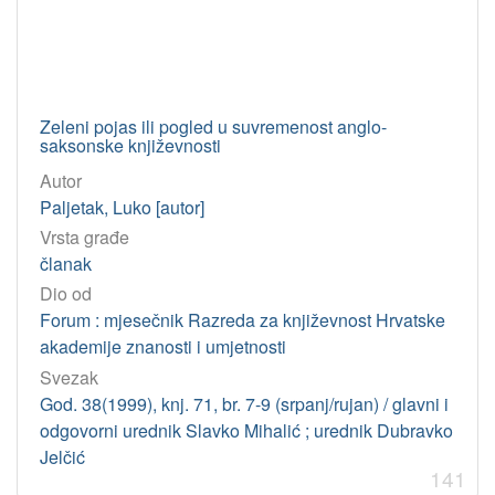
Zeleni pojas ili pogled u suvremenost anglo-
saksonske književnosti
Autor
Paljetak, Luko [autor]
Vrsta građe
članak
Dio od
Forum : mjesečnik Razreda za književnost Hrvatske
akademije znanosti i umjetnosti
Svezak
God. 38(1999), knj. 71, br. 7-9 (srpanj/rujan) / glavni i
odgovorni urednik Slavko Mihalić ; urednik Dubravko
Jelčić
141