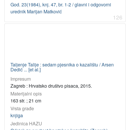
]
God. 23(1984), knj. 47, br. 1-2 / glavni i odgovorni
Licencije
urednik Marijan Matković
126
InC
48
PDM
5
[
2
]
Taljenje Talije : sedam pjesnika o kazalištu / Arsen
Dedić ... [et al.]
Impresum
Zagreb : Hrvatsko društvo pisaca, 2015.
Materijalni opis
163 str. ; 21 cm
Vrsta građe
knjiga
Jedinica HAZU