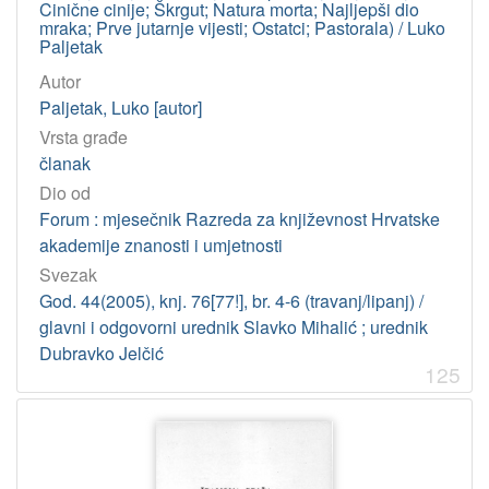
Odsjek za povijesne znanosti (Zagreb 1948)
2
Cinične cinije; Škrgut; Natura morta; Najljepši dio
mraka; Prve jutarnje vijesti; Ostatci; Pastorala) / Luko
Zavod za povijesne znanosti (Zadar)
1
Paljetak
Autor
Paljetak, Luko [autor]
[
4
Vrsta građe
]
članak
Godina
Dio od
Forum : mjesečnik Razreda za književnost Hrvatske
2001
5
akademije znanosti i umjetnosti
2003
3
Svezak
2007
2
God. 44(2005), knj. 76[77!], br. 4-6 (travanj/lipanj) /
2005
2
glavni i odgovorni urednik Slavko Mihalić ; urednik
2012
2
Dubravko Jelčić
125
2014
2
2002
2
2010
2
1999
2