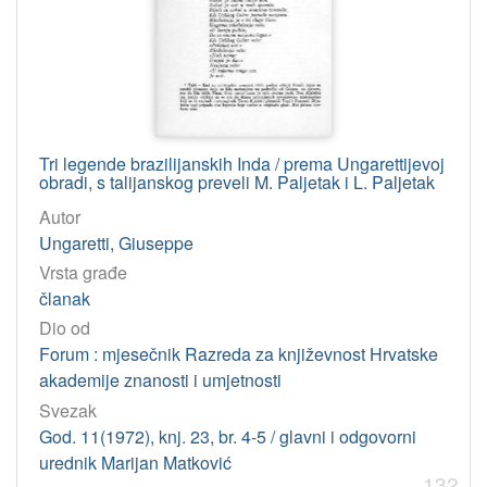
Tri legende brazilijanskih Inda / prema Ungarettijevoj
obradi, s talijanskog preveli M. Paljetak i L. Paljetak
Autor
Ungaretti, Giuseppe
Vrsta građe
članak
Dio od
Forum : mjesečnik Razreda za književnost Hrvatske
akademije znanosti i umjetnosti
Svezak
God. 11(1972), knj. 23, br. 4-5 / glavni i odgovorni
urednik Marijan Matković
132