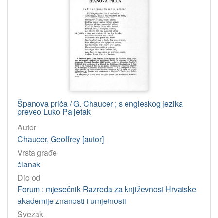
1995
2
2008
2
1997
2
1998
2
2017
2
1977
2
1985
1
Španova priča / G. Chaucer ; s engleskog jezika
preveo Luko Paljetak
2011
1
Autor
2015
1
Chaucer, Geoffrey [autor]
2013
1
Vrsta građe
2022
1
članak
Dio od
Forum : mjesečnik Razreda za književnost Hrvatske
[
akademije znanosti i umjetnosti
3
3
Svezak