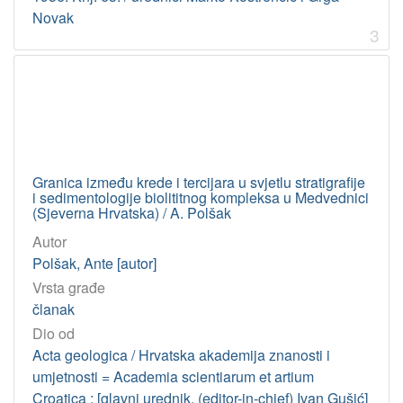
1978
1
Novak
3
[
3
]
Licencije
InC
6
Granica između krede i tercijara u svjetlu stratigrafije
i sedimentologije biolititnog kompleksa u Medvednici
(Sjeverna Hrvatska) / A. Polšak
[
1
Autor
]
Polšak, Ante [autor]
Vrsta građe
članak
Dio od
Acta geologica / Hrvatska akademija znanosti i
umjetnosti = Academia scientiarum et artium
Croatica ; [glavni urednik, (editor-in-chief) Ivan Gušić]