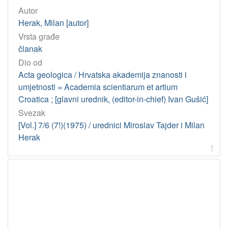
3
Autor
]
Herak, Milan [autor]
Osobe
Vrsta građe
članak
Polšak, Ante
23
Dio od
Herak, Milan
2
Acta geologica / Hrvatska akademija znanosti i
Marinčić, Stanko
1
umjetnosti = Academia scientiarum et artium
Turnšek, Dragica
1
Croatica ; [glavni urednik, (editor-in-chief) Ivan Gušić]
Svezak
[Vol.] 7/6 (7!)(1975) / urednici Miroslav Tajder i Milan
[
Herak
4
1
]
UDK
551.4 – Geomorfologija
2
550.82 – Geološka istraživanja
2
56 – Paleontologija
2
551.435.8 – Krš
1