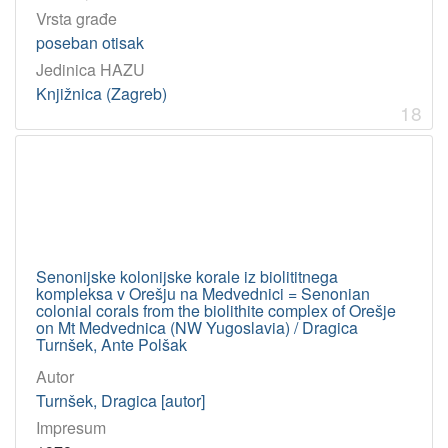
Vrsta građe
poseban otisak
Jedinica HAZU
Knjižnica (Zagreb)
18
Senonijske kolonijske korale iz biolititnega
kompleksa v Orešju na Medvednici = Senonian
colonial corals from the biolithite complex of Orešje
on Mt Medvednica (NW Yugoslavia) / Dragica
Turnšek, Ante Polšak
Autor
Turnšek, Dragica [autor]
Impresum