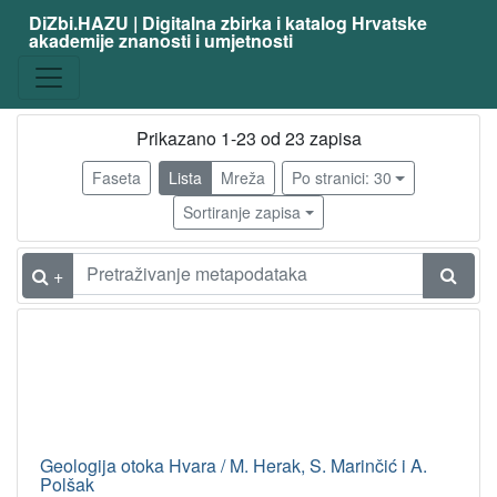
DiZbi.HAZU | Digitalna zbirka i katalog Hrvatske
akademije znanosti i umjetnosti
Građa
Knjižnična građa
23
Digitalna i digitalizirana građa
6
Prikazano 1-23 od 23 zapisa
Faseta
Lista
Mreža
Po stranici: 30
Sortiranje zapisa
[
2
]
+
Vrsta
građe
članak
20
poseban otisak
1
knjiga
1
Geologija otoka Hvara / M. Herak, S. Marinčić i A.
Polšak
[