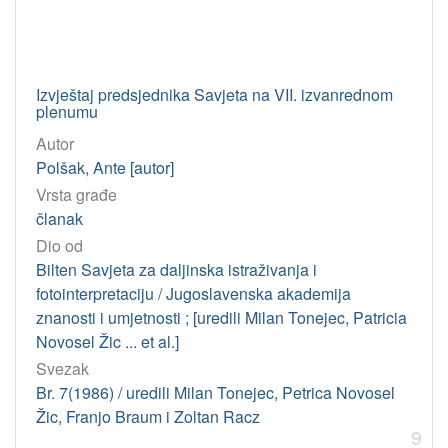
Izvještaj predsjednika Savjeta na VII. izvanrednom
plenumu
Autor
Polšak, Ante [autor]
Vrsta građe
članak
Dio od
Bilten Savjeta za daljinska istraživanja i
fotointerpretaciju / Jugoslavenska akademija
znanosti i umjetnosti ; [uredili Milan Tonejec, Patricia
Novosel Žic ... et al.]
Svezak
Br. 7(1986) / uredili Milan Tonejec, Petrica Novosel
Žic, Franjo Braum i Zoltan Racz
9