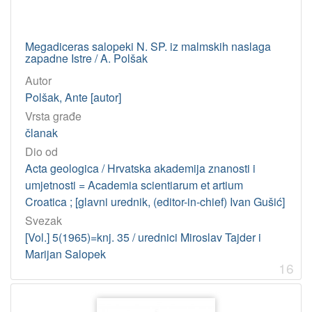
Megadiceras salopeki N. SP. iz malmskih naslaga
zapadne Istre / A. Polšak
Autor
Polšak, Ante [autor]
Vrsta građe
članak
Dio od
Acta geologica / Hrvatska akademija znanosti i
umjetnosti = Academia scientiarum et artium
Croatica ; [glavni urednik, (editor-in-chief) Ivan Gušić]
Svezak
[Vol.] 5(1965)=knj. 35 / urednici Miroslav Tajder i
Marijan Salopek
16