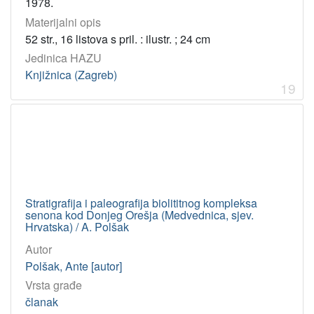
1978.
Materijalni opis
52 str., 16 listova s pril. : ilustr. ; 24 cm
Jedinica HAZU
Knjižnica (Zagreb)
19
Stratigrafija i paleografija biolititnog kompleksa
senona kod Donjeg Orešja (Medvednica, sjev.
Hrvatska) / A. Polšak
Autor
Polšak, Ante [autor]
Vrsta građe
članak