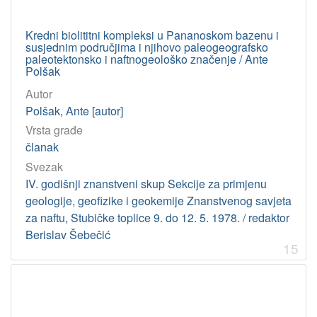
Kredni biolititni kompleksi u Pananoskom bazenu i
susjednim područjima i njihovo paleogeografsko
paleotektonsko i naftnogeološko značenje / Ante
Polšak
Autor
Polšak, Ante [autor]
Vrsta građe
članak
Svezak
IV. godišnji znanstveni skup Sekcije za primjenu
geologije, geofizike i geokemije Znanstvenog savjeta
za naftu, Stubičke toplice 9. do 12. 5. 1978. / redaktor
Berislav Šebečić
15