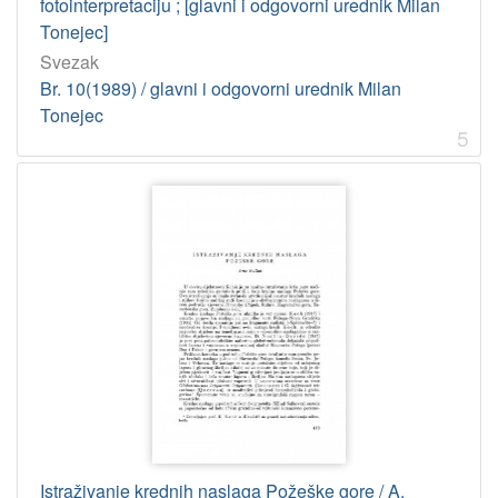
fotointerpretaciju ; [glavni i odgovorni urednik Milan
Tonejec]
Svezak
Br. 10(1989) / glavni i odgovorni urednik Milan
Tonejec
5
Istraživanje krednih naslaga Požeške gore / A.