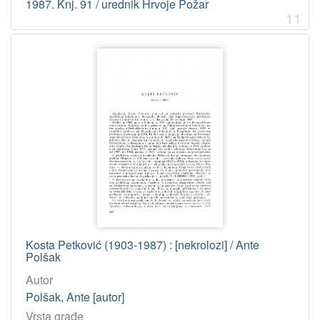
1987. Knj. 91 / urednik Hrvoje Požar
11
Kosta Petković (1903-1987) : [nekrolozi] / Ante
Polšak
Autor
Polšak, Ante [autor]
Vrsta građe