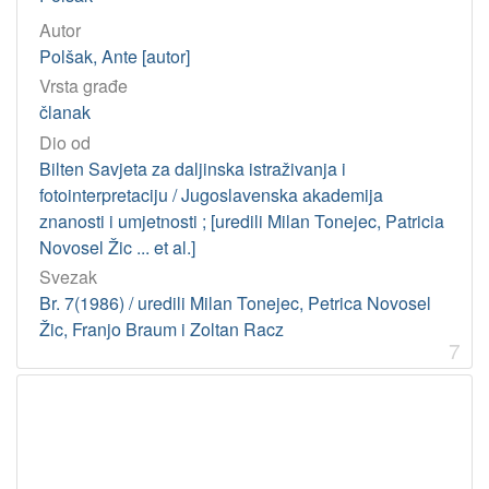
Autor
Polšak, Ante [autor]
Vrsta građe
članak
Dio od
Bilten Savjeta za daljinska istraživanja i
fotointerpretaciju / Jugoslavenska akademija
znanosti i umjetnosti ; [uredili Milan Tonejec, Patricia
Novosel Žic ... et al.]
Svezak
Br. 7(1986) / uredili Milan Tonejec, Petrica Novosel
Žic, Franjo Braum i Zoltan Racz
7