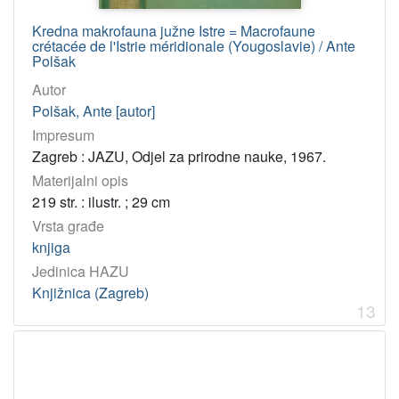
Kredna makrofauna južne Istre = Macrofaune
crétacée de l'Istrie méridionale (Yougoslavie) / Ante
Polšak
Autor
Polšak, Ante [autor]
Impresum
Zagreb : JAZU, Odjel za prirodne nauke, 1967.
Materijalni opis
219 str. : ilustr. ; 29 cm
Vrsta građe
knjiga
Jedinica HAZU
Knjižnica (Zagreb)
13