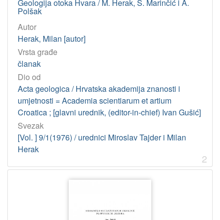
Geologija otoka Hvara / M. Herak, S. Marinčić i A.
Polšak
552.2 – Petrografija
1
Autor
556.3 – Hidrogeologija
1
Herak, Milan [autor]
551.1/.4 – Geologija
1
Vrsta građe
551.4.035 – Planine
1
članak
552.5 – Sedimentne stijene
1
Dio od
563.6 – Koralji (Paleozoologija)
1
Acta geologica / Hrvatska akademija znanosti i
umjetnosti = Academia scientiarum et artium
56.02 – Fosili
1
Croatica ; [glavni urednik, (editor-in-chief) Ivan Gušić]
56.012.2 – Fosilna fauna
1
Svezak
[Vol. ] 9/1(1976) / urednici Miroslav Tajder i Milan
Herak
[
2
1
2
]
Tip
građe