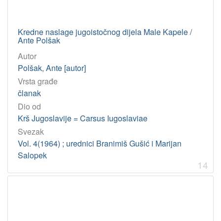
Kredne naslage jugoistočnog dijela Male Kapele /
Ante Polšak
Autor
Polšak, Ante [autor]
Vrsta građe
članak
Dio od
Krš Jugoslavije = Carsus Iugoslaviae
Svezak
Vol. 4(1964) ; urednici Branimiš Gušić i Marijan
Salopek
14