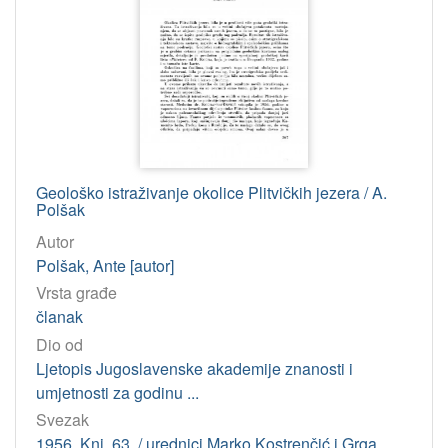
tekst
23
[
1
]
Jedinica
HAZU
Geološko istraživanje okolice Plitvičkih jezera / A.
Knjižnica (Zagreb)
22
Polšak
Odsjek za povijesne znanosti (Zagreb 1948)
1
Autor
Polšak, Ante [autor]
[
Vrsta građe
2
članak
]
Dio od
Godina
Ljetopis Jugoslavenske akademije znanosti i
1959
1
umjetnosti za godinu ...
Svezak
1967
1
1956. Knj. 63. / urednici Marko Kostrenčić i Grga