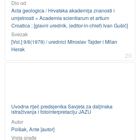
Dio od
Acta geologica / Hrvatska akademija znanosti i
umjetnosti = Academia scientiarum et artium
Croatica ; [glavni urednik, (editor-in-chief) Ivan Gušić]
Svezak
[Vol.] 9/6(1979) / urednici Miroslav Tajder i Milan
Herak
20
Uvodna riječ predsjenika Savjeta za daljinska
istraživanja i fotointerpretaciju JAZU
Autor
Polšak, Ante [autor]
Vrsta građe