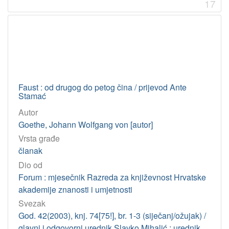
17
Faust : od drugog do petog čina / prijevod Ante
Stamać
Autor
Goethe, Johann Wolfgang von [autor]
Vrsta građe
članak
Dio od
Forum : mjesečnik Razreda za književnost Hrvatske
akademije znanosti i umjetnosti
Svezak
God. 42(2003), knj. 74[75!], br. 1-3 (siječanj/ožujak) /
glavni i odgovorni urednik Slavko Mihalić ; urednik