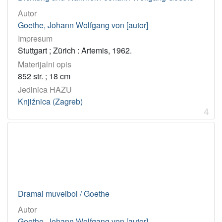
korporativna
tijela
Autor
Goethe, Johann Wolfgang von [autor]
Dionička tiskara (Zagreb)
1
Impresum
Foto služba Hrvatske
1
Stuttgart ; Zürich : Artemis, 1962.
Foto Corso ; (Zagreb)
1
Materijalni opis
Foto Tadić Krešimir
1
852 str. ; 18 cm
Jedinica HAZU
Knjižnica (Zagreb)
[
4
4
]
Tip
građe
tekst
57
slika
3
Dramai muveibol / Goethe
Autor
[
Goethe, Johann Wolfgang von [autor]