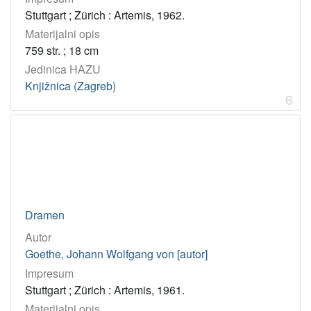
1981
2
Stuttgart ; Zürich : Artemis, 1962.
1941
2
Materijalni opis
1942
2
759 str. ; 18 cm
Jedinica HAZU
1950
2
Knjižnica (Zagreb)
1999
1
6
1890
1
1949
1
1906
1
1907
1
2007
1
1894
1
Dramen
2006
1
Autor
Goethe, Johann Wolfgang von [autor]
1897
1
Impresum
1908
1
Stuttgart ; Zürich : Artemis, 1961.
1969
1
Materijalni opis