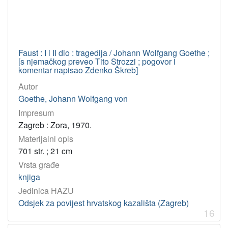
Faust : I i II dio : tragedija / Johann Wolfgang Goethe ;
[s njemačkog preveo Tito Strozzi ; pogovor i
komentar napisao Zdenko Škreb]
Autor
Goethe, Johann Wolfgang von
Impresum
Zagreb : Zora, 1970.
Materijalni opis
701 str. ; 21 cm
Vrsta građe
knjiga
Jedinica HAZU
Odsjek za povijest hrvatskog kazališta (Zagreb)
16