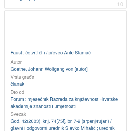
10
Faust : četvrti čin / preveo Ante Stamać
Autor
Goethe, Johann Wolfgang von [autor]
Vrsta građe
članak
Dio od
Forum : mjesečnik Razreda za književnost Hrvatske
akademije znanosti i umjetnosti
Svezak
God. 42(2003), knj. 74[75!], br. 7-9 (srpanj/rujan) /
glavni i odgovorni urednik Slavko Mihalić ; urednik