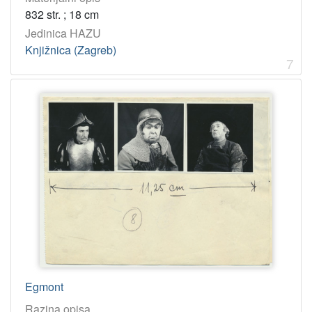
1928
1
832 str. ; 18 cm
1919
1
Jedinica HAZU
Knjižnica (Zagreb)
7
[
3
2
]
Licencije
InC
6
[
1
]
Egmont
Razina opisa