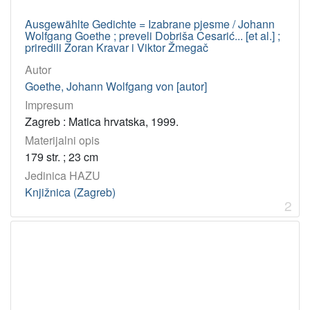
Csengery, Janos
1
Ausgewählte Gedichte = Izabrane pjesme / Johann
Gavella, Branko
1
Wolfgang Goethe ; preveli Dobriša Cesarić... [et al.] ;
Savić-Rebac, Anica
1
priredili Zoran Kravar i Viktor Žmegač
Babić, Ljubo
1
Autor
Goethe, Johann Wolfgang von [autor]
Torjanac, Dubravko
1
Impresum
Quis, Ladislav
1
Zagreb : Matica hrvatska, 1999.
Vanorny, Otmar
1
Materijalni opis
Hergešić, Ivo
1
179 str. ; 23 cm
Boxberger, Robert
1
Jedinica HAZU
Knjižnica (Zagreb)
2
[
4
0
]
UDK
821.112.2-2 – Njemačka dramska književnost
16