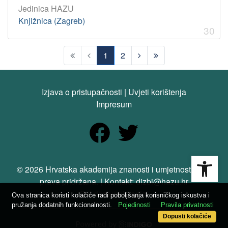
Jedinica HAZU
Knjižnica (Zagreb)
30
1
2
(current)
Izjava o pristupačnosti
|
Uvjeti korištenja
Impresum
Open
© 2026 Hrvatska akademija znanosti i umjetnosti. Sva
prava pridržana. | Kontakt: dizbi@hazu.hr
Svi dostupni zapisi
Ova stranica koristi kolačiće radi poboljšanja korisničkog iskustva i
pružanja dodatnih funkcionalnosti.
Pojedinosti
Pravila privatnosti
Dopusti kolačiće