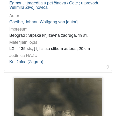
Egmont : tragedija u pet činova / Gete ; u prevodu
Velimira Živojinovića
Autor
Goethe, Johann Wolfgang von [autor]
Impresum
Beograd : Srpska književna zadruga, 1931.
Materijalni opis
LXII, 135 str., [1] list sa slikom autora ; 20 cm
Jedinica HAZU
Knjižnica (Zagreb)
9