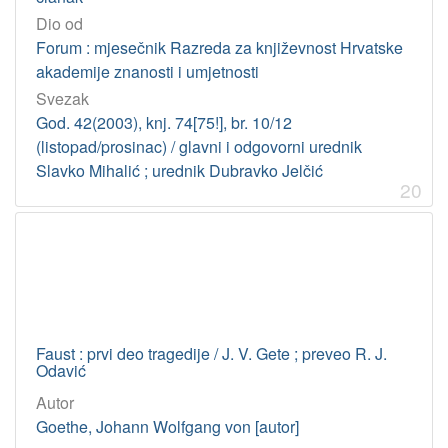
Dio od
Forum : mjesečnik Razreda za književnost Hrvatske
akademije znanosti i umjetnosti
Svezak
God. 42(2003), knj. 74[75!], br. 10/12
(listopad/prosinac) / glavni i odgovorni urednik
Slavko Mihalić ; urednik Dubravko Jelčić
20
Faust : prvi deo tragedije / J. V. Gete ; preveo R. J.
Odavić
Autor
Goethe, Johann Wolfgang von [autor]