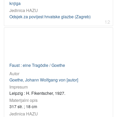
knjiga
Jedinica HAZU
Odsjek za povijest hrvatske glazbe (Zagreb)
12
Faust : eine Tragödie / Goethe
Autor
Goethe, Johann Wolfgang von [autor]
Impresum
Leipzig : H. Fikentscher, 1927.
Materijalni opis
317 str. ; 18 cm
Jedinica HAZU