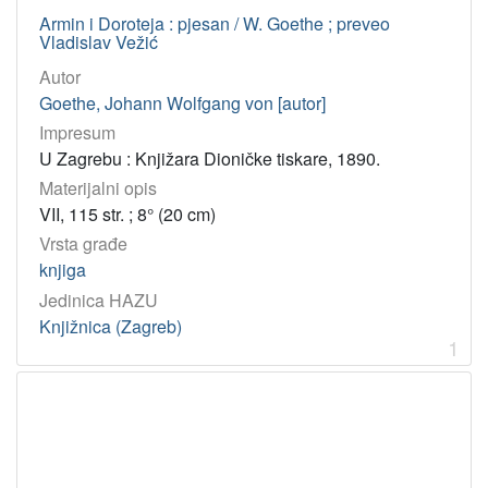
Armin i Doroteja : pjesan / W. Goethe ; preveo
[
Vladislav Vežić
3
]
Autor
Goethe, Johann Wolfgang von [autor]
Osobe
Impresum
Goethe, Johann Wolfgang von
60
U Zagrebu : Knjižara Dioničke tiskare, 1890.
Strozzi, Tito
3
Materijalni opis
Doczi, Lajos
2
VII, 115 str. ; 8° (20 cm)
Vežić, Vladislav
2
Vrsta građe
Lalić, Ivan
2
knjiga
Jedinica HAZU
Višić, Marko
2
Knjižnica (Zagreb)
Škreb, Zdenko
2
1
Konstantinović, Zoran
1
Gotthardi-Škiljan, Renata
1
Roje, Ana
1
Savić, Milan
1