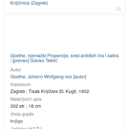
Knjižnica (Zagreb)
26
Goethe, njemački Propercije, sred antičkih lira i satira
/ [preveo] Slavko Teklić
Autor
Goethe, Johann Wolfgang von [autor]
Impresum
Zagreb : Tisak Knjižare St. Kugli, 1932.
Materijalni opis
302 str. ; 18 cm
Vrsta građe
knjiga
Jedinica HAZU