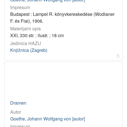
2
Impresum
]
Budapest : Lampel R. könyvkereskedése (Wodianer
Jedinica
F. és Fiai), 1906.
HAZU
Materijalni opis
Knjižnica (Zagreb)
54
XXI, 330 str. : ilustr. ; 18 cm
Odsjek za povijest hrvatskog kazališta (Zagreb)
9
Jedinica HAZU
Odsjek za povijesne znanosti (Zagreb 1948)
1
Knjižnica (Zagreb)
5
Odsjek za povijest hrvatske glazbe (Zagreb)
1
[
4
]
Godina
Dramen
1962
7
Autor
1887
4
Goethe, Johann Wolfgang von [autor]
1961
4
Impresum