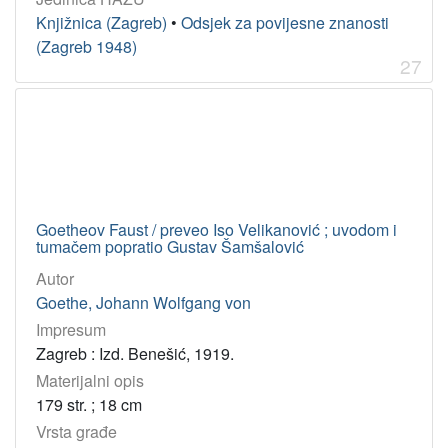
Knjižnica (Zagreb)
•
Odsjek za povijesne znanosti
(Zagreb 1948)
27
Goetheov Faust / preveo Iso Velikanović ; uvodom i
tumačem popratio Gustav Šamšalović
Autor
Goethe, Johann Wolfgang von
Impresum
Zagreb : Izd. Benešić, 1919.
Materijalni opis
179 str. ; 18 cm
Vrsta građe