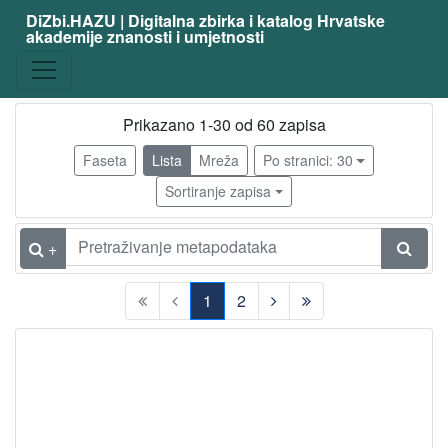
DiZbi.HAZU | Digitalna zbirka i katalog Hrvatske
akademije znanosti i umjetnosti
Građa
Knjižnična građa
57
Digitalna i digitalizirana građa
6
Prikazano 1-30 od 60 zapisa
Arhivsko gradivo
3
Faseta
Lista
Mreža
Po stranici: 30
Sortiranje zapisa
[
3
+
]
Vrsta
1
2
građe
(current)
knjiga
10
članak
6
fotografija
3