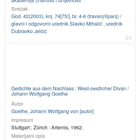
akademije znanosti i umjetnosti
Svezak
God. 42(2003), knj. 74[75!], br. 4-6 (travanj/lipanj) /
glavni i odgovorni urednik Slavko Mihalić ; urednik
Dubravko Jelčić
24
Gedichte aus dem Nachlass ; West-oestlicher Divan /
Johann Wolfgang Goethe
Autor
Goethe, Johann Wolfgang von [autor]
Impresum
Stuttgart ; Zürich : Artemis, 1962.
Materijalni opis