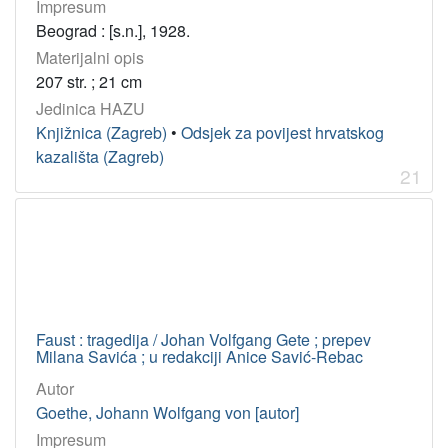
Impresum
Beograd : [s.n.], 1928.
Materijalni opis
207 str. ; 21 cm
Jedinica HAZU
Knjižnica (Zagreb)
•
Odsjek za povijest hrvatskog
kazališta (Zagreb)
21
Faust : tragedija / Johan Volfgang Gete ; prepev
Milana Savića ; u redakciji Anice Savić-Rebac
Autor
Goethe, Johann Wolfgang von [autor]
Impresum