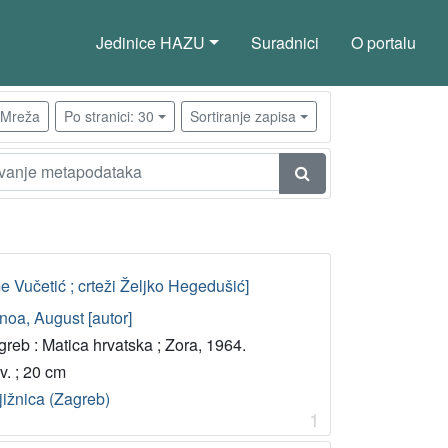
Jedinice HAZU
Suradnici
O portalu
Mreža
Po stranici: 30
Sortiranje zapisa
e Vučetić ; crteži Željko Hegedušić]
noa, August [autor]
reb : Matica hrvatska ; Zora, 1964.
v. ; 20 cm
jižnica (Zagreb)
1