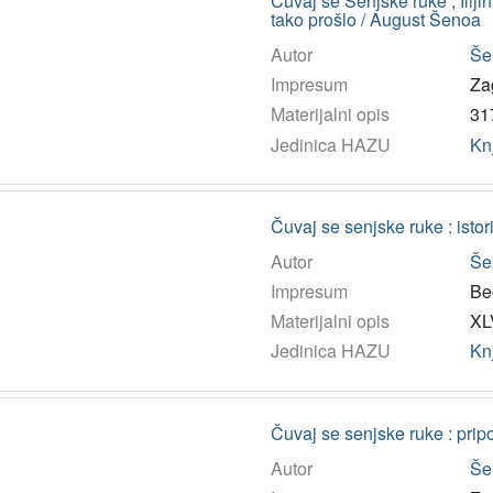
Čuvaj se Senjske ruke ; Iliji
tako prošlo / August Šenoa
Autor
Še
Impresum
Za
Materijalni opis
317
Jedinica HAZU
Kn
Čuvaj se senjske ruke : isto
Autor
Še
Impresum
Be
Materijalni opis
XLV
Jedinica HAZU
Kn
Čuvaj se senjske ruke : pripo
Autor
Še