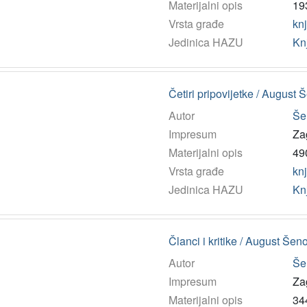
Materijalni opis
193
Vrsta građe
kn
Jedinica HAZU
Kn
Četiri pripovijetke / August
Autor
Še
Impresum
Za
Materijalni opis
490
Vrsta građe
kn
Jedinica HAZU
Kn
Članci i kritike / August Šen
Autor
Še
Impresum
Za
Materijalni opis
344