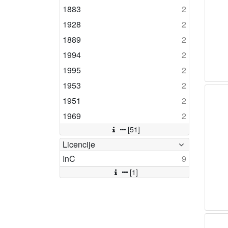
1883
2
1928
2
1889
2
1994
2
1995
2
1953
2
1951
2
1969
2
[51]
Licencije
InC
9
[1]