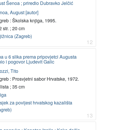
st Šenoa ; priredio Dubravko Jelčić
noa, August [autor]
greb : Školska knjiga, 1995.
 str. ; 20 cm
jižnica (Zagreb)
12
a u 6 slika prema pripovjetci Augusta
mio i pogovor Ljudevit Galic
ozzi, Tito
greb : Prosvjetni sabor Hrvatske, 1972.
lista ; 35 cm
jiga
jek za povijest hrvatskog kazališta
agreb)
13