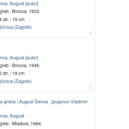
noa, August [autor]
greb : Binoza, 1933.
 str. ; 19 cm
jižnica (Zagreb)
4
noa, August [autor]
greb : Binoza, 1945.
 str. ; 19 cm
jižnica (Zagreb)
5
va groba / August Šenoa ; [pogovor Vladimir
noa, August
greb : Mladost, 1964.