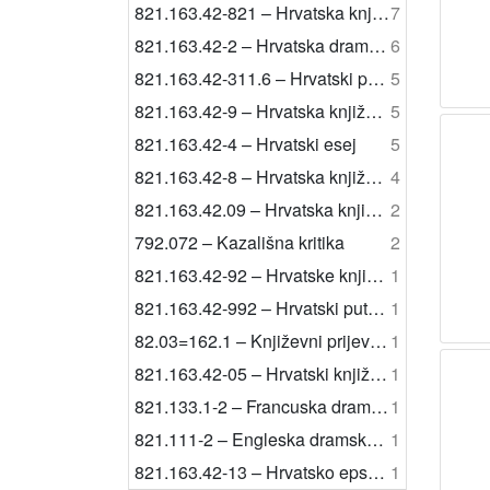
821.163.42-821 – Hrvatska književnost: poligrafije jednog autora
7
821.163.42-2 – Hrvatska dramska književnost
6
821.163.42-311.6 – Hrvatski povijesni roman
5
821.163.42-9 – Hrvatska književnost: ostale vrste
5
821.163.42-4 – Hrvatski esej
5
821.163.42-8 – Hrvatska književnost: poligrafije
4
821.163.42.09 – Hrvatska književnost: studije i kritike
2
792.072 – Kazališna kritika
2
821.163.42-92 – Hrvatske književne polemike
1
821.163.42-992 – Hrvatski putopis
1
82.03=162.1 – Književni prijevodi: na poljski jezik
1
821.163.42-05 – Hrvatski književnici
1
821.133.1-2 – Francuska dramska književnost
1
821.111-2 – Engleska dramska književnost
1
821.163.42-13 – Hrvatsko epsko pjesništvo
1