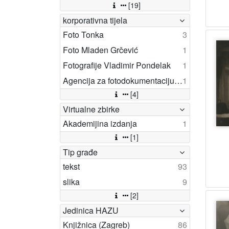
[19]
korporativna tijela
Foto Tonka
3
Foto Mladen Grčević
1
Fotografije Vladimir Pondelak
1
Agencija za fotodokumentaciju (Zagreb)
1
[4]
Virtualne zbirke
Akademijina izdanja
1
[1]
Tip građe
tekst
93
slika
9
[2]
Jedinica HAZU
Knjižnica (Zagreb)
86