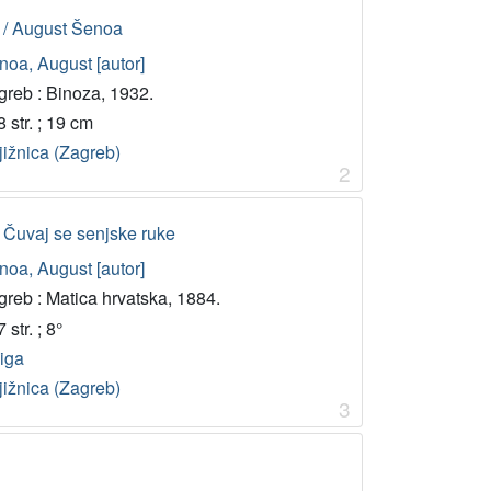
n / August Šenoa
noa, August [autor]
greb : Binoza, 1932.
 str. ; 19 cm
jižnica (Zagreb)
2
; Čuvaj se senjske ruke
noa, August [autor]
greb : Matica hrvatska, 1884.
 str. ; 8°
jiga
jižnica (Zagreb)
3