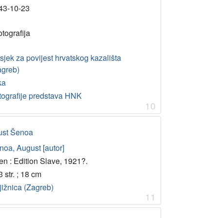
43-10-23
otografija
jek za povijest hrvatskog kazališta
agreb)
ka
tografije predstava HNK
10
gust Šenoa
noa, August [autor]
en : Edition Slave, 1921?.
 str. ; 18 cm
jižnica (Zagreb)
11