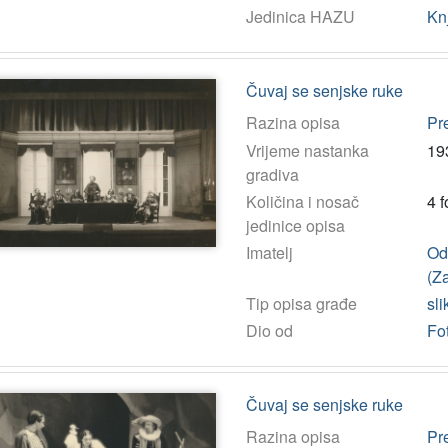
Jedinica HAZU
Kn
Čuvaj se senjske ruke
Razina opisa
Pr
Vrijeme nastanka
19
gradiva
Količina i nosač
4 f
jedinice opisa
Imatelj
Ods
(Z
Tip opisa građe
sli
Dio od
Fo
Čuvaj se senjske ruke
Razina opisa
Pr