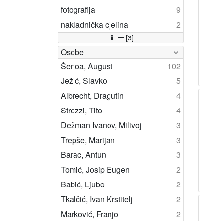
fotografija
9
nakladnička cjelina
2
[3]
Osobe
Šenoa, August
102
Ježić, Slavko
5
Albrecht, Dragutin
4
Strozzi, Tito
4
Dežman Ivanov, Milivoj
3
Trepše, Marijan
3
Barac, Antun
3
Tomić, Josip Eugen
2
Babić, Ljubo
2
Tkalčić, Ivan Krstitelj
2
Marković, Franjo
2