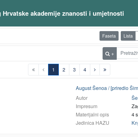
og Hrvatske akademije znanosti i umjetnosti
Faseta
Lista
+
1
2
3
4
(current)
August Šenoa / [priredio Šim
Autor
Še
Impresum
Zag
Materijalni opis
4 s
Jedinica HAZU
Kn