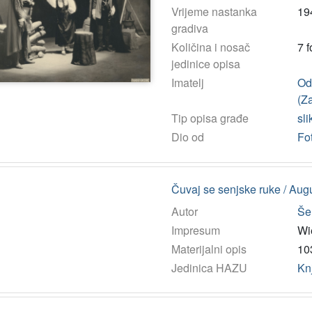
Vrijeme nastanka
19
gradiva
Količina i nosač
7 f
jedinice opisa
Imatelj
Ods
(Z
Tip opisa građe
sli
Dio od
Fo
Čuvaj se senjske ruke / Au
Autor
Še
Impresum
Wi
Materijalni opis
103
Jedinica HAZU
Kn