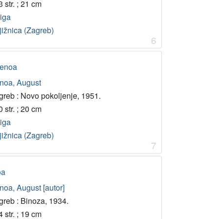
 str. ; 21 cm
jiga
jižnica (Zagreb)
6
 Šenoa
noa, August
greb : Novo pokoljenje, 1951.
 str. ; 20 cm
jiga
jižnica (Zagreb)
7
oa
noa, August [autor]
greb : Binoza, 1934.
 str. ; 19 cm