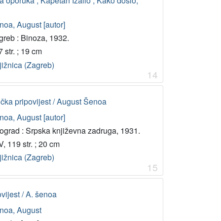
na oporuka ; Kapetan Izailo ; Kako došlo,
noa, August [autor]
greb : Binoza, 1932.
 str. ; 19 cm
jižnica (Zagreb)
14
rička pripovijest / August Šenoa
noa, August [autor]
ograd : Srpska književna zadruga, 1931.
, 119 str. ; 20 cm
jižnica (Zagreb)
15
vijest / A. šenoa
noa, August