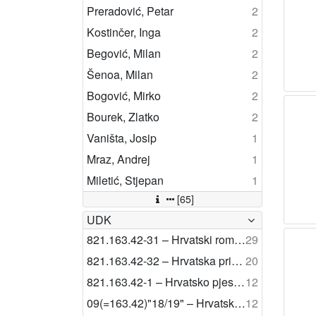
Preradović, Petar
2
Kostinčer, Inga
2
Begović, Milan
2
Šenoa, Milan
2
Bogović, Mirko
2
Bourek, Zlatko
2
Vaništa, Josip
1
Mraz, Andrej
1
Miletić, Stjepan
1
[65]
UDK
821.163.42-31 – Hrvatski roman
29
821.163.42-32 – Hrvatska pripovijetka
20
821.163.42-1 – Hrvatsko pjesništvo
12
09(=163.42)"18/19" – Hrvatske rijetke knjige 19. i 20. st.
12