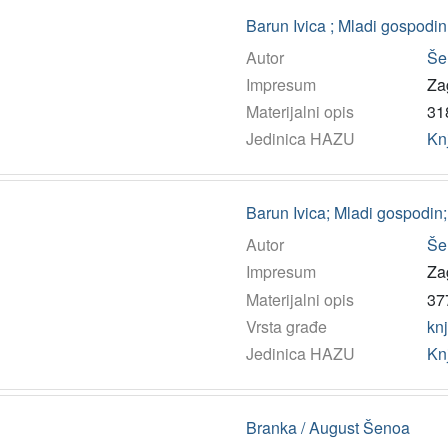
Barun Ivica ; Mladi gospodi
Autor
Še
Impresum
Za
Materijalni opis
318
Jedinica HAZU
Kn
Barun Ivica; Mladi gospodin
Autor
Še
Impresum
Za
Materijalni opis
377
Vrsta građe
kn
Jedinica HAZU
Kn
Branka / August Šenoa