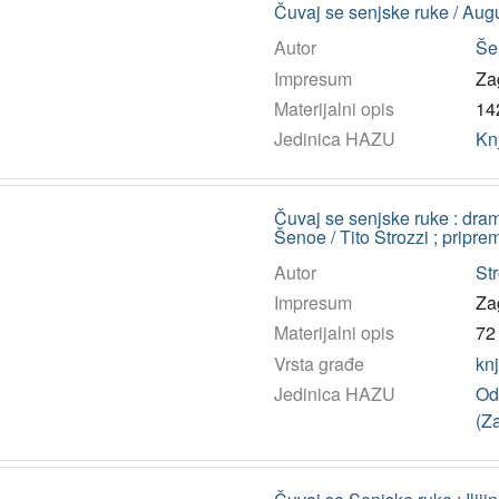
Čuvaj se senjske ruke / Augu
Autor
Še
Impresum
Za
Materijalni opis
142
Jedinica HAZU
Kn
Čuvaj se senjske ruke : dram
Šenoe / Tito Strozzi ; pripre
Autor
Str
Impresum
Za
Materijalni opis
72 
Vrsta građe
kn
Jedinica HAZU
Ods
(Z