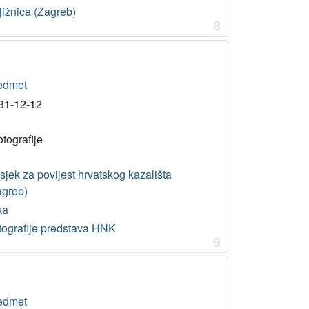
jižnica (Zagreb)
8
edmet
31-12-12
otografije
jek za povijest hrvatskog kazališta
agreb)
ka
tografije predstava HNK
9
edmet