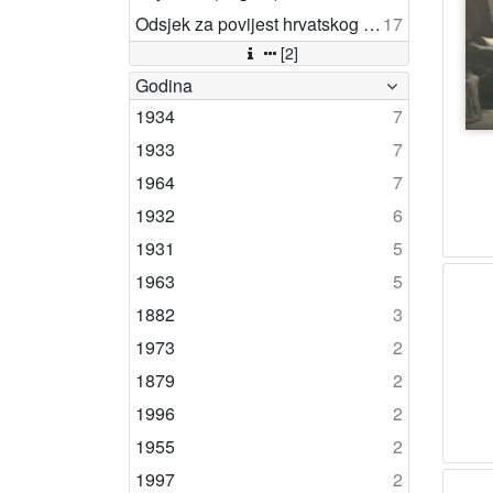
Odsjek za povijest hrvatskog kazališta (Zagreb)
17
[2]
Godina
1934
7
1933
7
1964
7
1932
6
1931
5
1963
5
1882
3
1973
2
1879
2
1996
2
1955
2
1997
2