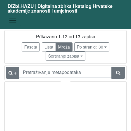
DiZbi.HAZU | Digitalna zbirka i katalog Hrvatske
akademije znanosti i umjetnosti
Građa
Knjižnična građa
13
Prikazano 1-13 od 13 zapisa
Faseta
Lista
Mreža
Po stranici: 30
[
1
Sortiranje zapisa
]
Vrsta
+
građe
knjiga
2
[
1
]
Osobe