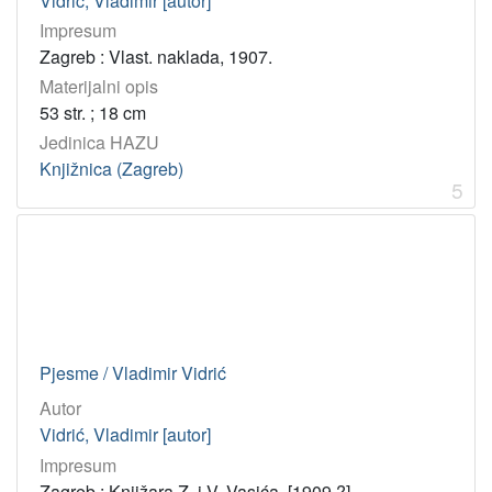
Vidrić, Vladimir [autor]
Impresum
Zagreb : Vlast. naklada, 1907.
Materijalni opis
53 str. ; 18 cm
Jedinica HAZU
Knjižnica (Zagreb)
5
Pjesme / Vladimir Vidrić
Autor
Vidrić, Vladimir [autor]
Impresum
Zagreb : Knjižara Z. i V. Vasića, [1909 ?].