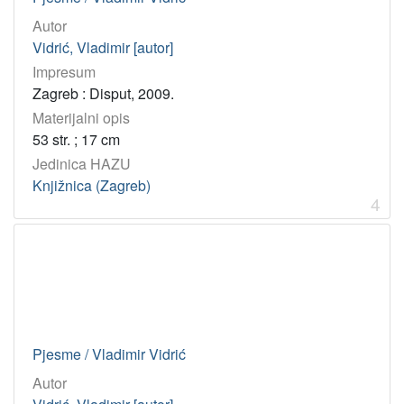
1996
2
Autor
2009
1
Vidrić, Vladimir [autor]
2000
1
Impresum
Zagreb : Disput, 2009.
1907
1
Materijalni opis
1969
1
53 str. ; 17 cm
1970
1
Jedinica HAZU
1994
1
Knjižnica (Zagreb)
4
1963
1
1950
1
1924
1
1930
1
[
Pjesme / Vladimir Vidrić
1
Autor
1
]