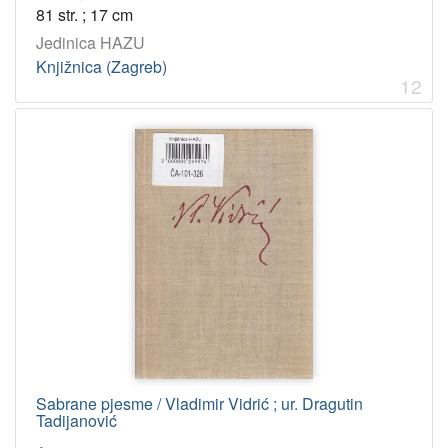
81 str. ; 17 cm
Jedinica HAZU
Knjižnica (Zagreb)
12
Sabrane pjesme / Vladimir Vidrić ; ur. Dragutin
Tadijanović