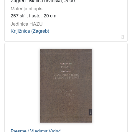
Zagreb : Matica hrvatska, 2000.
Tip
Materijalni opis
građe
257 str. : ilustr. ; 20 cm
tekst
13
Jedinica HAZU
Knjižnica (Zagreb)
3
[
1
]
Jedinica
HAZU
Knjižnica (Zagreb)
13
Odsjek za povijesne znanosti (Zagreb 1948)
1
[
2
]
Godina
Pjesme / Vladimir Vidrić