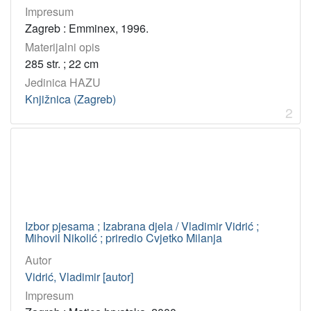
1
Impresum
3
Zagreb : Emminex, 1996.
]
Materijalni opis
UDK
285 str. ; 22 cm
821.163.42-1 – Hrvatsko pjesništvo
13
Jedinica HAZU
821.134.2-1.09 – Španjolsko pjesništvo: studije i kritike
1
Knjižnica (Zagreb)
2
[
2
]
Virtualne
zbirke
Izbor pjesama ; Izabrana djela / Vladimir Vidrić ;
Akademijina izdanja
1
Mihovil Nikolić ; priredio Cvjetko Milanja
Autor
Vidrić, Vladimir [autor]
[
1
Impresum
]