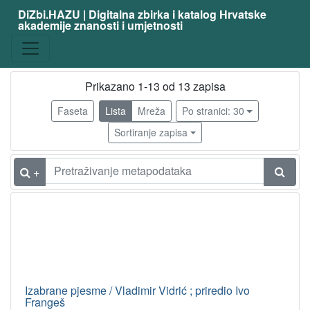
DiZbi.HAZU | Digitalna zbirka i katalog Hrvatske
akademije znanosti i umjetnosti
Građa
Knjižnična građa
13
Prikazano 1-13 od 13 zapisa
Faseta
Lista
Mreža
Po stranici: 30
[
1
Sortiranje zapisa
]
Vrsta
+
građe
knjiga
2
[
1
]
Izabrane pjesme / Vladimir Vidrić ; priredio Ivo
Osobe
Frangeš