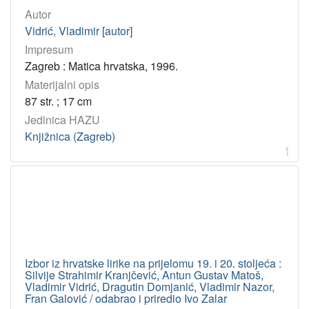
Vidrić, Vladimir
13
Autor
Nikolić, Mihovil
2
Vidrić, Vladimir [autor]
Domjanić, Dragutin
2
Impresum
Zagreb : Matica hrvatska, 1996.
Užarević, Josip
1
Materijalni opis
Tadijanović, Dragutin
1
87 str. ; 17 cm
Plepelić, Zvonko
1
Jedinica HAZU
Pavičić Spalatin, Nada
1
Knjižnica (Zagreb)
1
Vaić, Fedor
1
Galović, Fran
1
Kranjčević, Silvije Strahimir
1
Matoš, Antun Gustav
1
Nazor, Vladimir
1
Lunaček, Vladimir
1
Izbor iz hrvatske lirike na prijelomu 19. i 20. stoljeća :
Silvije Strahimir Kranjčević, Antun Gustav Matoš,
Vladimir Vidrić, Dragutin Domjanić, Vladimir Nazor,
Fran Galović / odabrao i priredio Ivo Zalar
[