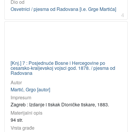
Dio od
Osvetnici / pjesma od Radovana [i.e. Grge Martića]
4
[Knj.] 7 : Posjednuće Bosne i Hercegovine po
cesarsko-kraljevskoj vojsci god. 1878. / pjesma od
Radovana
Autor
Martić, Grgo [autor]
Impresum
Zagreb : Izdanje i tiskak Dioničke tiskare, 1883.
Materijalni opis
94 str.
Vrsta građe