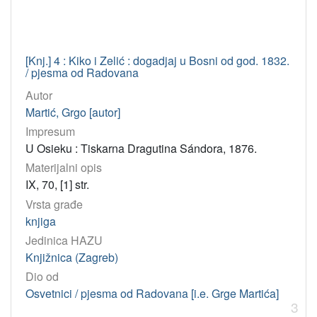
HAZU
Knjižnica (Zagreb)
12
[Knj.] 4 : Kiko i Zelić : dogadjaj u Bosni od god. 1832.
/ pjesma od Radovana
[
Autor
1
Martić, Grgo [autor]
]
Impresum
Godina
U Osieku : Tiskarna Dragutina Sándora, 1876.
1888
2
Materijalni opis
1906
1
IX, 70, [1] str.
1861
1
Vrsta građe
1862
1
knjiga
Jedinica HAZU
1865
1
Knjižnica (Zagreb)
1876
1
Dio od
1881
1
Osvetnici / pjesma od Radovana [i.e. Grge Martića]
1883
1
3