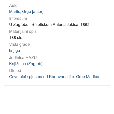
]
Autor
Osobe
Martić, Grgo [autor]
Martić, Grgo
12
Impresum
U Zagrebu : Brzotiskom Antuna Jakića, 1862.
Bogović, Mirko
2
Materijalni opis
Šišić, Ferdo
1
188 str.
Koharić, Janko
1
Vrsta građe
Jakić, Antun
1
knjiga
Albrecht, Dragutin
1
Jedinica HAZU
Jukić, Ivan Frano
1
Knjižnica (Zagreb)
Lehmann, Dragutin
1
Dio od
Osvetnici / pjesma od Radovana [i.e. Grge Martića]
1
[
8
]
UDK
821.163.42-1 – Hrvatsko pjesništvo
3