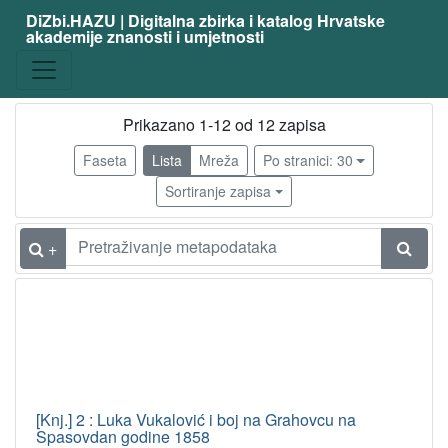
DiZbi.HAZU | Digitalna zbirka i katalog Hrvatske
akademije znanosti i umjetnosti
Građa
Knjižnična građa
12
Prikazano 1-12 od 12 zapisa
Faseta
Lista
Mreža
Po stranici: 30
[
1
Sortiranje zapisa
]
Vrsta
+
građe
knjiga
9
članak
1
nakladnička cjelina
1
[
[Knj.] 2 : Luka Vukalović i boj na Grahovcu na
Spasovdan godine 1858
3