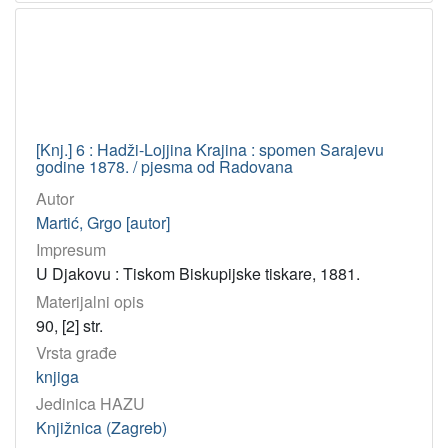
1858
1
[
9
]
[Knj.] 6 : Hadži-Lojjina Krajina : spomen Sarajevu
godine 1878. / pjesma od Radovana
Autor
Martić, Grgo [autor]
Impresum
U Djakovu : Tiskom Biskupijske tiskare, 1881.
Materijalni opis
90, [2] str.
Vrsta građe
knjiga
Jedinica HAZU
Knjižnica (Zagreb)