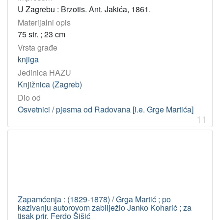
U Zagrebu : Brzotis. Ant. Jakića, 1861.
Materijalni opis
75 str. ; 23 cm
Vrsta građe
knjiga
Jedinica HAZU
Knjižnica (Zagreb)
Dio od
Osvetnici / pjesma od Radovana [i.e. Grge Martića]
11
Zapamćenja : (1829-1878) / Grga Martić ; po
kazivanju autorovom zabilježio Janko Koharić ; za
tisak prir. Ferdo Šišić