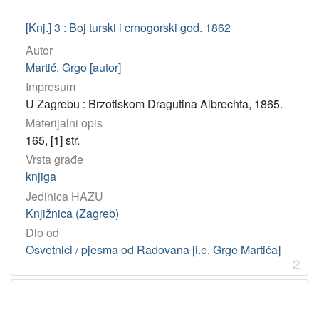
821.163.42(497.6) – Hrvatska književnost (Bosna i Hercegovi
1
[Knj.] 3 : Boj turski i crnogorski god. 1862
821.16(497.6)-1 – Bosanskohercegovačko pjesništvo
1
Autor
821.163.42-94 – Hrvatska biografska književnost
1
Martić, Grgo [autor]
09(=163.42)"18/19" – Hrvatske rijetke knjige 19. i 20. st.
1
Impresum
U Zagrebu : Brzotiskom Dragutina Albrechta, 1865.
Materijalni opis
[
165, [1] str.
5
Vrsta građe
]
knjiga
Tip
Jedinica HAZU
građe
Knjižnica (Zagreb)
tekst
12
Dio od
Osvetnici / pjesma od Radovana [i.e. Grge Martića]
2
[
1
]
Jedinica