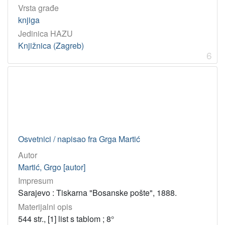
Vrsta građe
knjiga
Jedinica HAZU
Knjižnica (Zagreb)
6
Osvetnici / napisao fra Grga Martić
Autor
Martić, Grgo [autor]
Impresum
Sarajevo : Tiskarna "Bosanske pošte", 1888.
Materijalni opis
544 str., [1] list s tablom ; 8°