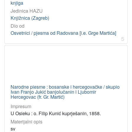
knjiga
Jedinica HAZU
Knjižnica (Zagreb)
Dio od
Osvetnici / pjesma od Radovana [i.e. Grge Martića]
5
Narodne piesme : bosanske i hercegovačke / skupio
Ivan Franjo Jukić banjolučanin i Ljubomir
Hercegovac (fr. Gr. Martić)
Impresum
U Osieku : o. Filip Kunić kuprješanin, 1858.
Materijalni opis
sv