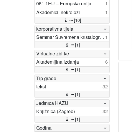
061.1EU – Europska unija
1
Akademici: nekrolozi
1
[10]
korporativna tijela
Seminar Suvremena kristalografija u Hrvatskoj (2017.(Poreč)
1
[1]
Virtualne zbirke
Akademijina izdanja
6
[1]
Tip građe
tekst
32
[1]
Jedinica HAZU
Knjižnica (Zagreb)
32
[1]
Godina