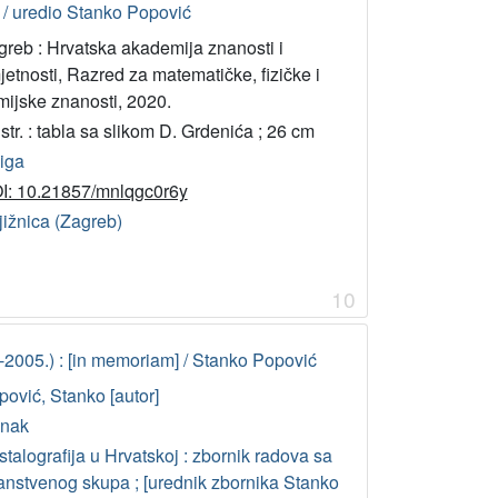
 / uredio Stanko Popović
greb : Hrvatska akademija znanosti i
etnosti, Razred za matematičke, fizičke i
mijske znanosti, 2020.
str. : tabla sa slikom D. Grdenića ; 26 cm
jiga
I: 10.21857/mnlqgc0r6y
jižnica (Zagreb)
10
.-2005.) : [in memoriam] / Stanko Popović
pović, Stanko [autor]
anak
stalografija u Hrvatskoj : zbornik radova sa
anstvenog skupa ; [urednik zbornika Stanko