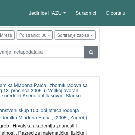
Jedinice HAZU
Suradnici
O portalu
Mreža
Po stranici: 30
Sortiranje zapisa
demika Mladena Paića : zbornik radova sa
13. prosinca 2005. u Velikoj dvorani
 / urednici Ksenofont Ilakovac, Stanko
anstveni skup 100. obljetnica rođenja
ademika Mladena Paića ; (2005 ; Zagreb)
greb : Hrvatska akademija znanosti i
etnosti, Razred za matematičke, fizičke i