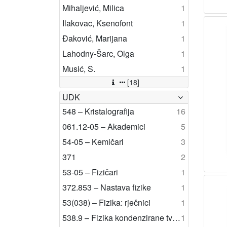
Mihaljević, Milica
1
Ilakovac, Ksenofont
1
Đaković, Marijana
1
Lahodny-Šarc, Olga
1
Musić, S.
1
[18]
UDK
548 – Kristalografija
16
061.12-05 – Akademici
5
54-05 – Kemičari
3
371
2
53-05 – Fizičari
1
372.853 – Nastava fizike
1
53(038) – Fizika: rječnici
1
538.9 – Fizika kondenzirane tvari
1