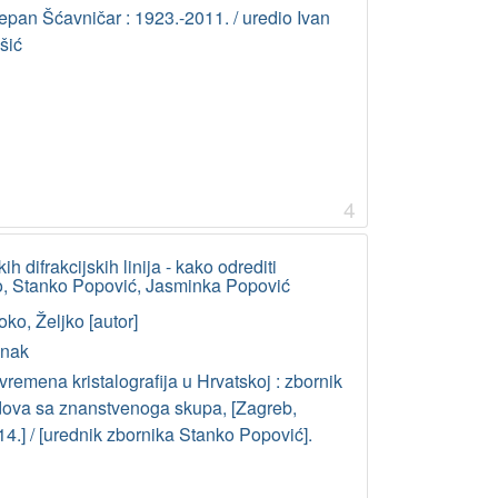
epan Šćavničar : 1923.-2011. / uredio Ivan
šić
4
 difrakcijskih linija - kako odrediti
ko, Stanko Popović, Jasminka Popović
ko, Željko [autor]
anak
remena kristalografija u Hrvatskoj : zbornik
dova sa znanstvenoga skupa, [Zagreb,
4.] / [urednik zbornika Stanko Popović].