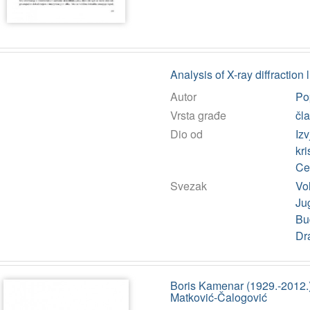
Analysis of X-ray diffractio
Autor
Po
Vrsta građe
čl
Dio od
Iz
kri
Ce
Svezak
Vol
Jug
Bud
Dr
Boris Kamenar (1929.-2012.)
Matković-Čalogović