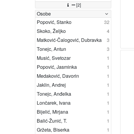
[2]
Osobe
Popović, Stanko
32
Skoko, Željko
4
Matković-Čalogović, Dubravka
3
Tonejc, Antun
3
Musić, Svetozar
1
Popović, Jasminka
1
Medaković, Davorin
1
Jaklin, Andrej
1
Tonejc, Anđelka
1
Lončarek, Ivana
1
Bijelić, Mirjana
1
Balić-Žunić, T.
1
Gržeta, Biserka
1