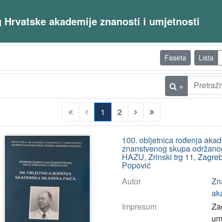
og Hrvatske akademije znanosti i umjetnosti
Faseta
Lista
+
1
2
(current)
100. obljetnica rođenja aka
znanstvenog skupa održanog 
HAZU, Zrinski trg 11, Zagreb
Popović
Autor
Zn
ak
Impresum
Za
umj