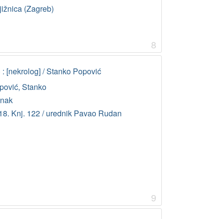
jižnica (Zagreb)
8
: [nekrolog] / Stanko Popović
pović, Stanko
anak
18. Knj. 122 / urednik Pavao Rudan
9