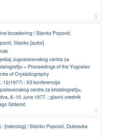
5
n line broadening / Stanko Popović
pović, Stanko [autor]
anak
vještaj Jugoslavenskog centra za
stalografiju = Proceedings of the Yugoslav
ntre of Crystallography
. 12(1977) : XII konferencija
oslavenskog centra za kristalografiju,
va, 8.-10. juna 1977. ; glavni urednik
ago Grdenić
6
 : [nekrolog] / Stanko Popović, Dubravka