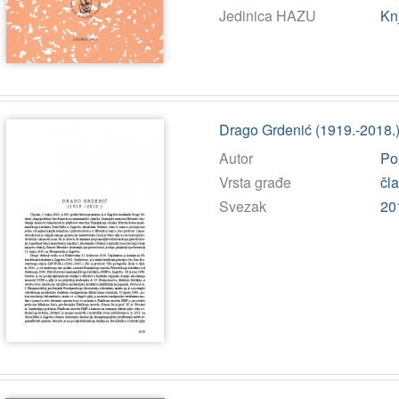
Jedinica HAZU
Kn
Drago Grdenić (1919.-2018.) 
Autor
Po
Vrsta građe
čl
Svezak
20