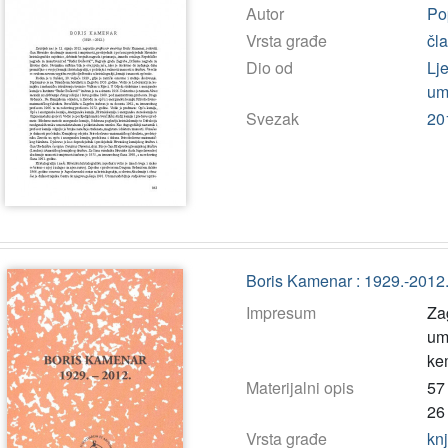
Autor
Po
Vrsta građe
čl
Dio od
Lj
umj
Svezak
20
Boris Kamenar : 1929.-2012.
Impresum
Za
umj
ke
Materijalni opis
57 
26
Vrsta građe
kn