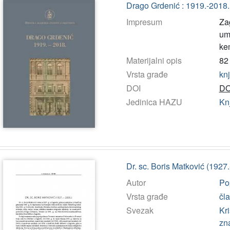
Drago Grdenić : 1919.-2018.
Impresum
Za
umj
ke
Materijalni opis
82 
Vrsta građe
kn
DOI
DO
Jedinica HAZU
Kn
Dr. sc. Boris Matković (1927
Autor
Po
Vrsta građe
čl
Svezak
Kri
zn