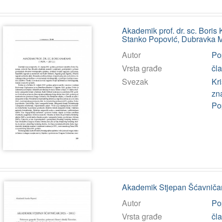
Akademik prof. dr. sc. Boris
Stanko Popović, Dubravka M
Autor
Po
Vrsta građe
čl
Svezak
Kri
zn
Po
Akademik Stjepan Šćavničar 
Autor
Po
Vrsta građe
čl