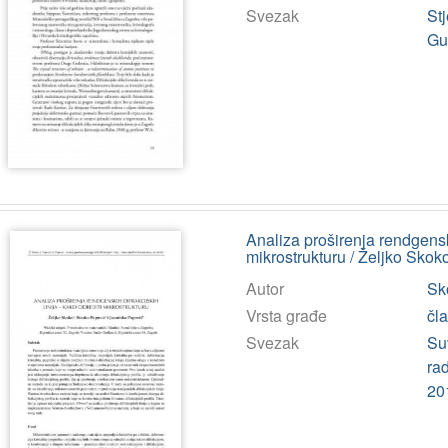
Svezak
Stj
Gu
Analiza proširenja rendgenskih
mikrostrukturu / Željko Sko
Autor
Sko
Vrsta građe
čl
Svezak
Suv
ra
201