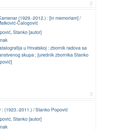
2
 Kamenar (1929.-2012.) : [in memoriam] /
atković-Čalogović
pović, Stanko [autor]
anak
stalografija u Hrvatskoj : zbornik radova sa
anstvenog skupa ; [urednik zbornika Stanko
pović]
3
: (1923.-2011.) / Stanko Popović
pović, Stanko [autor]
anak