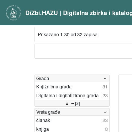
DiZbi.HAZU | Digitalna zbirka i katal
Prikazano 1-30 od 32 zapisa
Građa
Knjižnična građa
31
Digitalna i digitalizirana građa
23
[2]
Vrsta građe
članak
23
knjiga
8