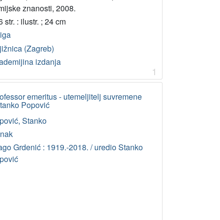
mijske znanosti, 2008.
 str. : ilustr. ; 24 cm
jiga
jižnica (Zagreb)
ademijina izdanja
1
fessor emeritus - utemeljitelj suvremene
 Stanko Popović
pović, Stanko
anak
ago Grdenić : 1919.-2018. / uredio Stanko
pović