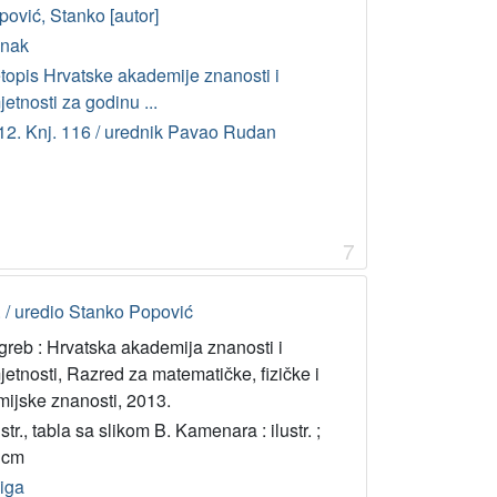
pović, Stanko [autor]
anak
etopis Hrvatske akademije znanosti i
etnosti za godinu ...
12. Knj. 116 / urednik Pavao Rudan
7
 / uredio Stanko Popović
greb : Hrvatska akademija znanosti i
etnosti, Razred za matematičke, fizičke i
mijske znanosti, 2013.
str., tabla sa slikom B. Kamenara : ilustr. ;
 cm
jiga