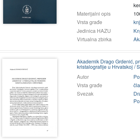
ke
Materijalni opis
106
Vrsta građe
kn
Jedinica HAZU
Kn
Virtualna zbirka
Ak
Akademik Drago Grdenić, pro
kristalografije u Hrvatskoj /
Autor
Po
Vrsta građe
čl
Svezak
Dr
Po