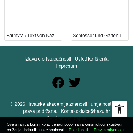
UDK
712.3 – Vrtovi
1
728.82 – Dvorci
1
7(091) – Povijest umjetnosti
1
Palmyra / Text von Kazimierz Michałowski ; aufn. von Andrzej Dziewanowski ; übers. von Josef Adamiak
Schlösser und Gärten in Mecklenburg / Josef Adamiak
902.2 – Arheološka nalazišta
1
903.5 – Nekropole
1
Izjava o pristupačnosti
|
Uvjeti korištenja
Impresum
[
5
]
Tip
građe
Open
© 2026 Hrvatska akademija znanosti i umjetnosti. Sva
tekst
2
prava pridržana. | Kontakt: dizbi@hazu.hr
Svi dostupni zapisi
Ova stranica koristi kolačiće radi poboljšanja korisničkog iskustva i
[
pružanja dodatnih funkcionalnosti.
Pojedinosti
Pravila privatnosti
1