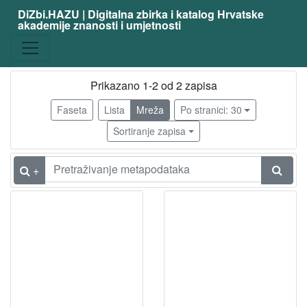
DiZbi.HAZU | Digitalna zbirka i katalog Hrvatske
akademije znanosti i umjetnosti
Građa
Knjižnična građa
2
Prikazano 1-2 od 2 zapisa
Faseta
Lista
Mreža
Po stranici: 30
[
1
Sortiranje zapisa
]
Osobe
+
Adamiak, Josef
2
Michalowski, Kazimierz
1
Dziewanowski, Andrzej
1
[
3
]