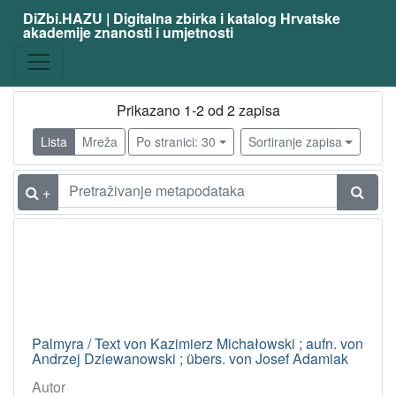
DiZbi.HAZU | Digitalna zbirka i katalog Hrvatske
akademije znanosti i umjetnosti
Prikazano 1-2 od 2 zapisa
Lista
Mreža
Po stranici: 30
Sortiranje zapisa
+
Palmyra / Text von Kazimierz Michałowski ; aufn. von
Andrzej Dziewanowski ; übers. von Josef Adamiak
Autor