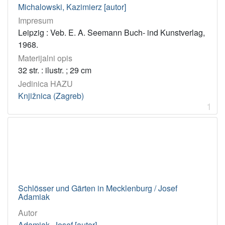
Michalowski, Kazimierz [autor]
Impresum
Leipzig : Veb. E. A. Seemann Buch- ind Kunstverlag,
1968.
Materijalni opis
32 str. : ilustr. ; 29 cm
Jedinica HAZU
Knjižnica (Zagreb)
1
Schlösser und Gärten in Mecklenburg / Josef
Adamiak
Autor
Adamiak, Josef [autor]