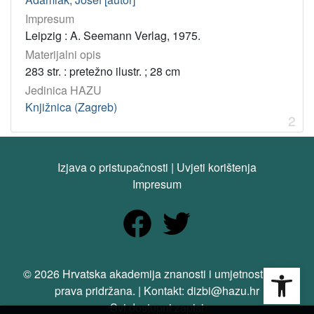
Impresum
Leipzig : A. Seemann Verlag, 1975.
Materijalni opis
283 str. : pretežno ilustr. ; 28 cm
Jedinica HAZU
Knjižnica (Zagreb)
2
Izjava o pristupačnosti
|
Uvjeti korištenja
Impresum
Open
© 2026 Hrvatska akademija znanosti i umjetnosti. Sva
prava pridržana. | Kontakt: dizbi@hazu.hr
Svi dostupni zapisi