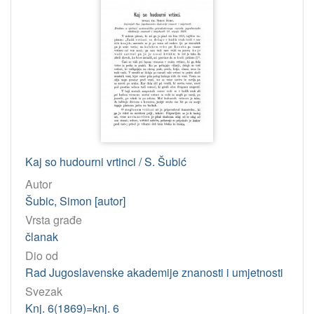
551.51 – Fizika atmosfere
1
[
1
0
]
Tip
građe
Kaj so hudourni vrtinci / S. Šubić
tekst
10
Autor
Šubic, Simon [autor]
[
Vrsta građe
1
članak
]
Dio od
Jedinica
Rad Jugoslavenske akademije znanosti i umjetnosti
HAZU
Svezak
Knjižnica (Zagreb)
10
Knj. 6(1869)=knj. 6