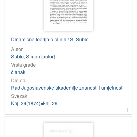
Osobe
Šubic, Simon
10
[
1
Dinamična teorija o plinih / S. Šubić
]
Autor
UDK
Šubic, Simon [autor]
531/534 – Mehanika
3
Vrsta građe
536 – Termodinamika
1
članak
Dio od
536.11 – Teorija topline
1
Rad Jugoslavenske akademije znanosti i umjetnosti
533 – Mehanika plinova
1
Svezak
551.508.7 – Vlaga: mjerenje
1
Knj. 29(1874)=knj. 29
551.571 – Vlaga
1
1
51-7:53 – Matematičke metode u fizici
1
53.08 – Fizika: mjerenja
1
2-65 – Komparativna povijest religija
1