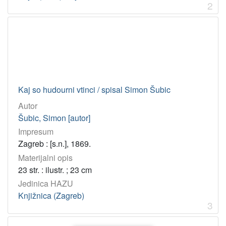
2
[
1
]
Godina
1869
1
Kaj so hudourni vtinci / spisal Simon Šubic
1871
1
Autor
1875
1
Šubic, Simon [autor]
Impresum
[
Zagreb : [s.n.], 1869.
3
Materijalni opis
]
23 str. : ilustr. ; 23 cm
Licencije
Jedinica HAZU
PDM
7
Knjižnica (Zagreb)
3
[