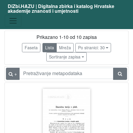
DiZbi.HAZU | Digitalna zbirka i katalog Hrvatske
akademije znanosti i umjetnosti
Građa
Knjižnična građa
10
Digitalna i digitalizirana građa
7
Prikazano 1-10 od 10 zapisa
Faseta
Lista
Mreža
Po stranici: 30
Sortiranje zapisa
[
2
]
+
Vrsta
građe
članak
7
[
1
]