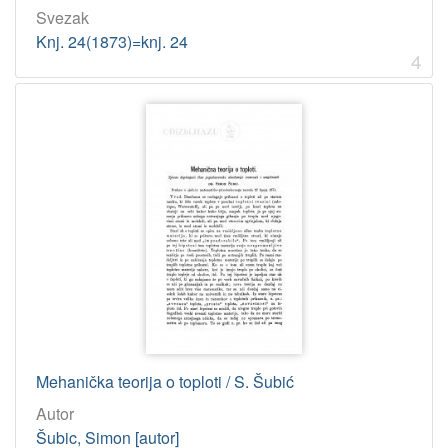
Svezak
Knj. 24(1873)=knj. 24
4
Mehanička teorija o toploti / S. Šubić
Autor
Šubic, Simon [autor]