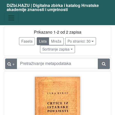
DiZbi.HAZU | Digitalna zbirka i katalog Hrvatske
akademije znanosti i umjetnosti
Građa
Knjižnična građa
1
Arhivsko gradivo
1
Prikazano 1-2 od 2 zapisa
Faseta
Lista
Mreža
Po stranici: 30
Sortiranje zapisa
[
2
]
+
Vrsta
građe
knjiga
1
rukopis
1
[
2