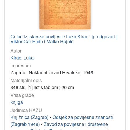
]
Osobe
Kirac, Luka
2
Car Emin, Viktor
1
Crtice iz istarske povijesti / Luka Kirac ; [predgovori:]
Rojnić, Matko
1
Viktor Car Emin i Matko Rojnić
Autor
[
Kirac, Luka
3
Impresum
]
Zagreb : Nakladni zavod Hrvatske, 1946.
UDK
Materijalni opis
94(497.571) – Povijest Istre
1
346 str., [1] list s tablom ; 20 cm
Razvod istrijanski (1325.)
1
Vrsta građe
knjiga
Rižanski sabor
1
Jedinica HAZU
Seobe stanovništva
1
Knjižnica (Zagreb)
•
Odsjek za povijesne znanosti
003.349.1 – Glagoljica
1
(Zagreb 1948)
•
Zavod za povijesne i društvene
94(497.5)"04/14" – Hrvatska povijest: srednji vijek
1