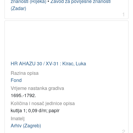
znanosti (Rijeka)
•
Zavod za povijesne znanosti
(Zadar)
1
[
6
]
Tip
građe
tekst
1
HR AHAZU 30 / XV-31 : Kirac, Luka
Razina opisa
[
Fond
1
Vrijeme nastanka gradiva
]
1695.-1792.
Jedinica
Količina i nosač jedinice opisa
HAZU
kutija 1; 0,09 d/m; papir
Knjižnica (Zagreb)
1
Imatelj
Odsjek za povijesne znanosti (Zagreb 1948)
1
Arhiv (Zagreb)
Zavod za povijesne i društvene znanosti (Rijeka)
1
2