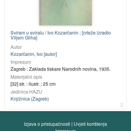
Knjižnica (Zagreb)
2
[
1
Sviram u sviralu / Ivo Kozarčanin ; [crteže izradio
]
Viljem Gliha]
Godina
Autor
1945
1
Kozarčanin, Ivo [autor]
1935
1
Impresum
Zagreb : Zaklada tiskare Narodnih novina, 1935.
Materijalni opis
[
[32] str. : ilustr. ; 25 cm
2
Jedinica HAZU
]
Knjižnica (Zagreb)
2
Izjava o pristupačnosti
|
Uvjeti korištenja
Impresum