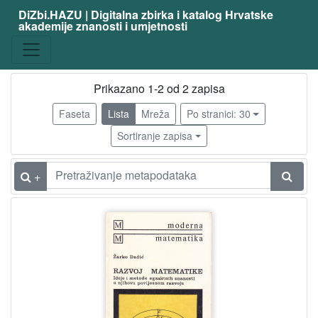
DiZbi.HAZU | Digitalna zbirka i katalog Hrvatske
akademije znanosti i umjetnosti
Građa
Knjižnična građa
2
Prikazano 1-2 od 2 zapisa
Faseta
Lista
Mreža
Po stranici: 30
[
1
Sortiranje zapisa
]
Vrsta
+
građe
knjiga
1
[
1
]
Osobe