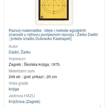
Kastrapeli, Dubravko
2
Kulišić, Petar
1
Knapp, Vladimir
1
Dadić, Žarko
1
Razvoj matematike : ideje i metode egzaktnih
znanosti u njihovu povijesnom razvoju / Žarko Dadić
; [crteže izradio Dubravko Kastrapeli]
[
4
Autor
]
Dadić, Žarko
UDK
Impresum
53(07) – Fizika: udžbenici
1
Zagreb : Školska knjiga, 1975.
Materijalni opis
001(091) – Povijest znanosti
1
249 str. : graf. prikazi ; 20 cm
51 – Matematika
1
Vrsta građe
knjiga
[
Jedinica HAZU
3
Knjižnica (Zagreb)
]
1