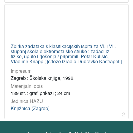
Tip
građe
tekst
2
[
Zbirka zadataka s klasifikacijskih ispita za VI. i VII.
1
stupanj škola elektrometalske struke : zadaci iz
]
fizike, upute i rješenja / pripremili Petar Kulišić,
Vladimir Knapp ; [crteže izradio Dubravko Kastrapeli]
Jedinica
HAZU
Impresum
Knjižnica (Zagreb)
2
Zagreb : Školska knjiga, 1992.
Materijalni opis
139 str. : graf. prikazi ; 24 cm
[
Jedinica HAZU
1
Knjižnica (Zagreb)
]
2
Godina
1992
1