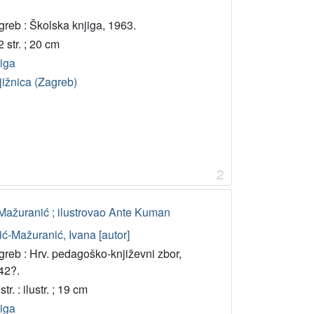
greb : Školska knjiga, 1963.
 str. ; 20 cm
jiga
jižnica (Zagreb)
2
ć-Mažuranić ; ilustrovao Ante Kuman
ić-Mažuranić, Ivana [autor]
greb : Hrv. pedagoško-književni zbor,
42?.
str. : ilustr. ; 19 cm
jiga