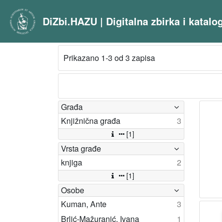
DiZbi.HAZU | Digitalna zbirka i katal
Prikazano 1-3 od 3 zapisa
Građa
Knjižnična građa
3
[1]
Vrsta građe
knjiga
2
[1]
Osobe
Kuman, Ante
3
Brlić-Mažuranić, Ivana
1