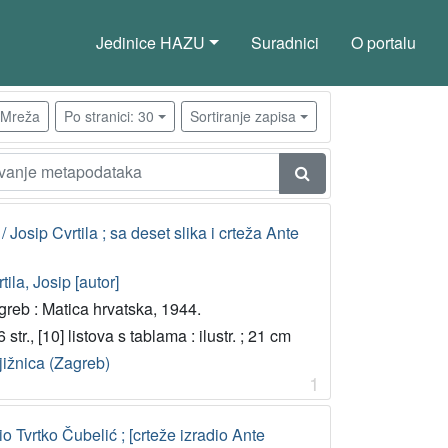
Jedinice HAZU
Suradnici
O portalu
Mreža
Po stranici: 30
Sortiranje zapisa
/ Josip Cvrtila ; sa deset slika i crteža Ante
tila, Josip [autor]
greb : Matica hrvatska, 1944.
 str., [10] listova s tablama : ilustr. ; 21 cm
jižnica (Zagreb)
1
io Tvrtko Čubelić ; [crteže izradio Ante