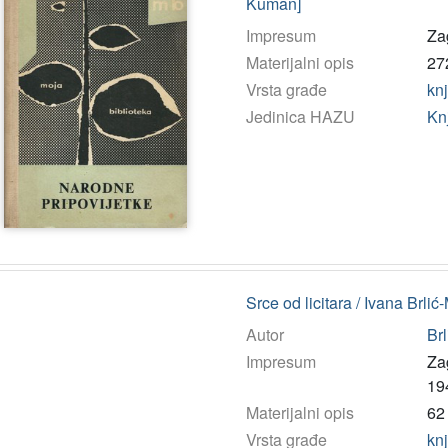
Kuman]
Impresum
Za
Materijalni opis
272
Vrsta građe
kn
Jedinica HAZU
Kn
Srce od licitara / Ivana Brli
Autor
Brl
Impresum
Za
19
Materijalni opis
62 
Vrsta građe
kn