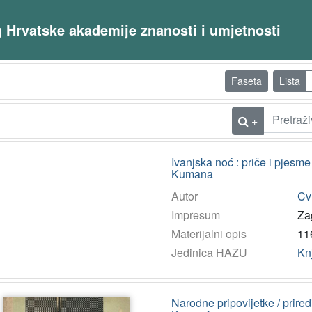
og Hrvatske akademije znanosti i umjetnosti
Faseta
Lista
+
Ivanjska noć : priče i pjesme 
Kumana
Autor
Cvr
Impresum
Za
Materijalni opis
116
Jedinica HAZU
Kn
Narodne pripovijetke / prired