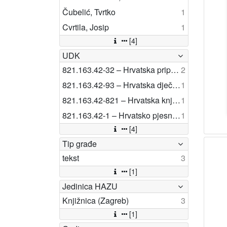
Čubelić, Tvrtko
1
Cvrtila, Josip
1
[4]
UDK
821.163.42-32 – Hrvatska pripovijetka
2
821.163.42-93 – Hrvatska dječja književnost
1
821.163.42-821 – Hrvatska književnost: poligrafije jednog autora
1
821.163.42-1 – Hrvatsko pjesništvo
1
[4]
Tip građe
tekst
3
[1]
Jedinica HAZU
Knjižnica (Zagreb)
3
[1]