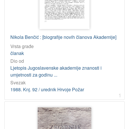
]
Osobe
Tyran, Petar
1
Nikola Benčić : [biografije novih članova Akademije]
[
1
Vrsta građe
]
članak
UDK
Dio od
821.163.42 – Hrvatska književnost
1
Ljetopis Jugoslavenske akademije znanosti i
umjetnosti za godinu ...
929 – Biografske studije
1
Svezak
1988. Knj. 92 / urednik Hrvoje Požar
1
[
2
]
Virtualne
zbirke