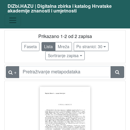
DiZbi.HAZU | Digitalna zbirka i katalog Hrvatske
akademije znanosti i umjetnosti
Građa
Knjižnična građa
2
Digitalna i digitalizirana građa
1
Prikazano 1-2 od 2 zapisa
Faseta
Lista
Mreža
Po stranici: 30
Sortiranje zapisa
[
2
]
+
Vrsta
građe
članak
1
knjiga
1
[
2