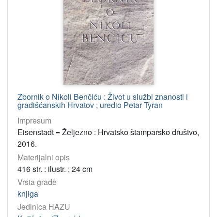
Zbirka gradišćanskohrvatske pisane baštine
1
[
1
]
Tip
građe
Zbornik o Nikoli Benčiću : Život u službi znanosti i
tekst
2
gradišćanskih Hrvatov ; uredio Petar Tyran
Impresum
[
Eisenstadt = Željezno : Hrvatsko štamparsko društvo,
1
2016.
]
Materijalni opis
Jedinica
416 str. : ilustr. ; 24 cm
HAZU
Vrsta građe
Knjižnica (Zagreb)
2
knjiga
Jedinica HAZU