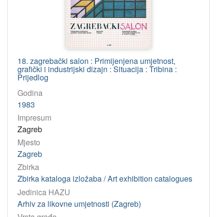
Osobe
Gumzej, Rikard
1
Zimonić, Krešimir
1
Lalin, Vjera
1
18. zagrebački salon : Primijenjena umjetnost,
Rudan, Konstantin
1
grafički i industrijski dizajn : Situacija : Tribina :
Tumpić, Dženet
1
Prijedlog
Braut, Marija
1
Godina
1983
Budisavljević, Boško
1
Impresum
Kobola, Slaven
1
Zagreb
Kaminski, Branka
1
Mjesto
Zorica Šiš, Željko
1
Zagreb
Lumezi, Lazer Rok
1
Zbirka
Ruljančić, Dragan
1
Zbirka kataloga izložaba / Art exhibition catalogues
Venturini, Darko
1
Jedinica HAZU
Arhiv za likovne umjetnosti (Zagreb)
Brčić, Stjepan - Stipe
1
Vrsta građe