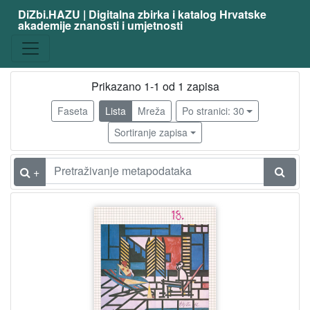
DiZbi.HAZU | Digitalna zbirka i katalog Hrvatske
akademije znanosti i umjetnosti
Građa
Digitalna i digitalizirana građa
1
Knjižnična građa
1
Prikazano 1-1 od 1 zapisa
Faseta
Lista
Mreža
Po stranici: 30
Sortiranje zapisa
[
2
]
+
Vrsta
građe
katalog izložbe
1
[
1
]