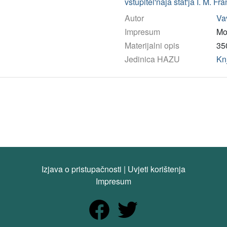
vstupitel'naja stat'ja I. M. Fr
Autor
Vav
Impresum
Mo
Materijalni opis
350
Jedinica HAZU
Kn
Izjava o pristupačnosti
|
Uvjeti korištenja
Impresum