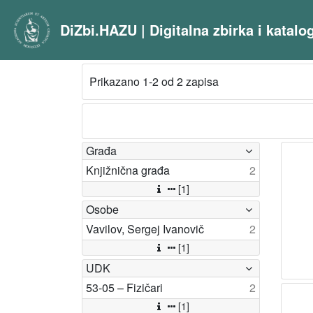
DiZbi.HAZU | Digitalna zbirka i katal
Prikazano 1-2 od 2 zapisa
Građa
Knjižnična građa
2
[1]
Osobe
Vavilov, Sergej Ivanovič
2
[1]
UDK
53-05 – Fizičari
2
[1]