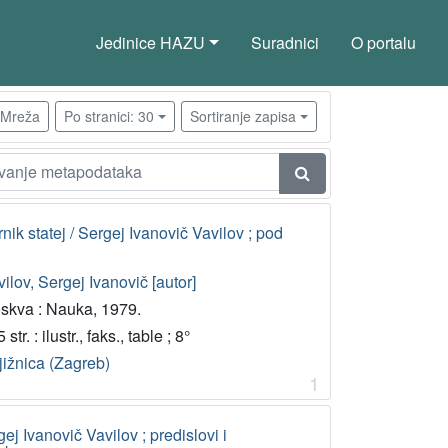
Jedinice HAZU
Suradnici
O portalu
Mreža
Po stranici: 30
Sortiranje zapisa
nik statej / Sergej Ivanovič Vavilov ; pod
ilov, Sergej Ivanovič [autor]
skva : Nauka, 1979.
 str. : ilustr., faks., table ; 8°
jižnica (Zagreb)
1
ej Ivanovič Vavilov ; predislovi i