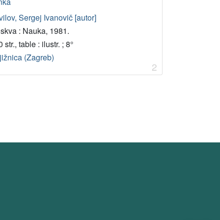
anka
ilov, Sergej Ivanovič [autor]
skva : Nauka, 1981.
 str., table : ilustr. ; 8°
jižnica (Zagreb)
2