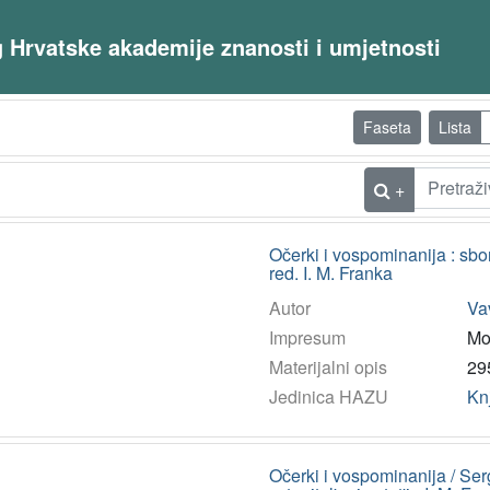
og Hrvatske akademije znanosti i umjetnosti
Faseta
Lista
+
Očerki i vospominanija : sbor
red. I. M. Franka
Autor
Vav
Impresum
Mo
Materijalni opis
295
Jedinica HAZU
Kn
Očerki i vospominanija / Serg