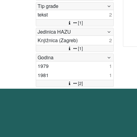
Tip građe
tekst
2
[1]
Jedinica HAZU
Knjižnica (Zagreb)
2
[1]
Godina
1979
1
1981
1
[2]