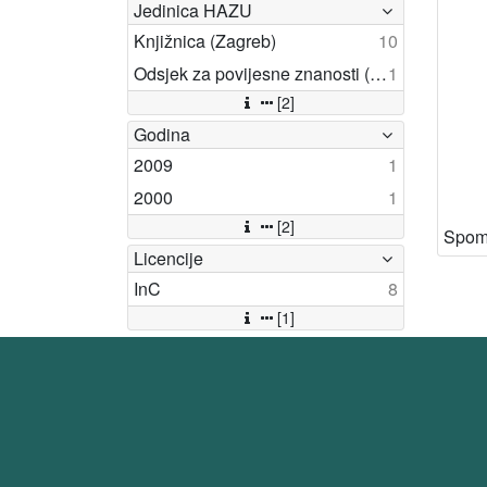
Jedinica HAZU
Knjižnica (Zagreb)
10
Odsjek za povijesne znanosti (Zagreb 1948)
1
[2]
Godina
2009
1
2000
1
[2]
Licencije
InC
8
[1]