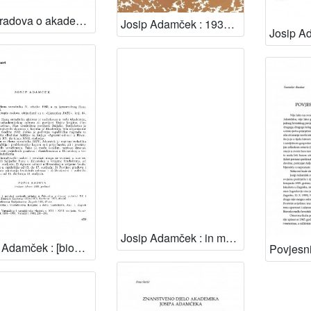
Izbor radova o akademiku Josipu Adamčeku
Josip Adamček : 1933.-1995. / uredio Tomislav Raukar
Josip Adamček : in memoriam / Hodimir Sirotković
Josip Adamček : [biografije novih članova Akademije]