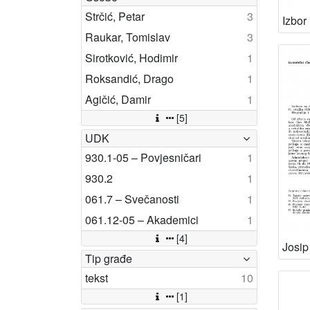
Strčić, Petar
3
Raukar, Tomislav
3
Sirotković, Hodimir
1
Roksandić, Drago
1
Agičić, Damir
1
[5]
UDK
930.1-05 – Povjesničari
1
930.2
1
061.7 – Svečanosti
1
061.12-05 – Akademici
1
[4]
Tip građe
tekst
10
[1]