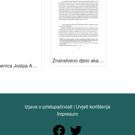
Znanstveno djelo akademika Josipa Adamčeka
Spomenica Josipa Adamčeka / uredili Drago Roksandić ; Damir Agičić
Izjava o pristupačnosti
|
Uvjeti korištenja
Impresum