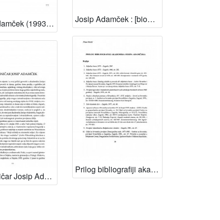
Josip Adamček : [biografije novih članova Akademije]
Josip Adamček (1993.-1995.) / Tomislav Raukar
Prilog bibliografiji akademika Josipa Adamčeka
Povjesničar Josip Adamček