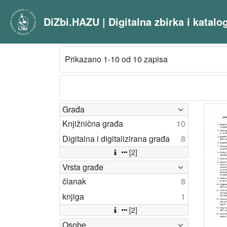
DiZbi.HAZU | Digitalna zbirka i katal
Prikazano 1-10 od 10 zapisa
Građa
Knjižnična građa
10
Digitalna i digitalizirana građa
8
[2]
Vrsta građe
članak
8
knjiga
1
[2]
Osobe