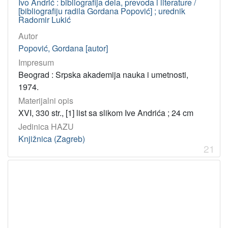
Ivo Andrić : bibliografija dela, prevoda i literature /
[bibliografiju radila Gordana Popović] ; urednik
Radomir Lukić
Autor
Popović, Gordana [autor]
Impresum
Beograd : Srpska akademija nauka i umetnosti,
1974.
Materijalni opis
XVI, 330 str., [1] list sa slikom Ive Andrića ; 24 cm
Jedinica HAZU
Knjižnica (Zagreb)
21