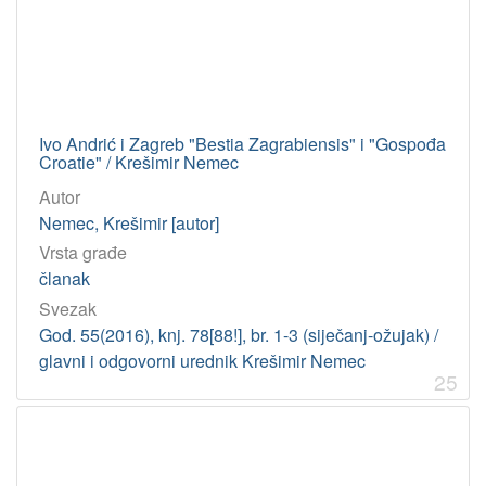
Ivo Andrić i Zagreb "Bestia Zagrabiensis" i "Gospođa
Croatie" / Krešimir Nemec
Autor
Nemec, Krešimir [autor]
Vrsta građe
članak
Svezak
God. 55(2016), knj. 78[88!], br. 1-3 (siječanj-ožujak) /
glavni i odgovorni urednik Krešimir Nemec
25