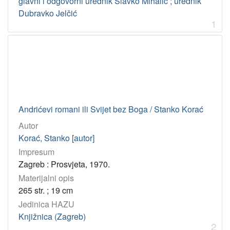
glavni i odgovorni urednik Slavko Mihalić ; urednik
Popović, Bruno
1
Dubravko Jelčić
Jurišić, Šimun
1
1
Gordić, Slavko
1
Kermauner, Taras
1
Klosi, Ardian
1
Salzmann-Čelan, Marija
1
Lešić, Zdenko
1
Andrićevi romani ili Svijet bez Boga / Stanko Korać
Ćurić, Mirko
1
Autor
Bogišić, Rafo
1
Korać, Stanko [autor]
Impresum
[
Zagreb : Prosvjeta, 1970.
4
Materijalni opis
8
265 str. ; 19 cm
]
Jedinica HAZU
UDK
Knjižnica (Zagreb)
821.163.42.09 – Hrvatska književnost: studije i kritike
15
2