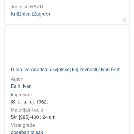
[
Jedinica HAZU
1
Knjižnica (Zagreb)
9
6
]
Licencije
InC
25
[
1
Djela Ive Andrića u svjetskoj književnosti / Ivan Esih
]
Autor
Esih, Ivan
Impresum
[S. l. : s. n.], 1962.
Materijalni opis
Str. [385]-400 ; 24 cm
Vrsta građe
poseban otisak