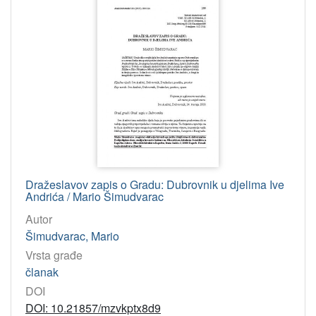
Dražeslavov zapis o Gradu: Dubrovnik u djelima Ive
Andrića / Mario Šimudvarac
Autor
Šimudvarac, Mario
Vrsta građe
članak
DOI
DOI: 10.21857/mzvkptx8d9