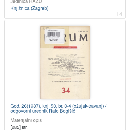
Jedinica HAZU
Knjižnica (Zagreb)
14
God. 26(1987), knj. 53, br. 3-4 (ožujak-travanj) /
odgovorni urednik Rafo Bogišić
Materijalni opis
[285] str.