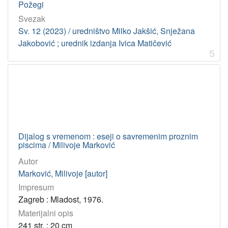
Požegi
2022
1
Svezak
1986
1
Sv. 12 (2023) / uredništvo Milko Jakšić, Snježana
Jakobović ; urednik izdanja Ivica Matičević
2003
1
5
2004
1
1991
1
2012
1
1982
1
1980
1
Dijalog s vremenom : eseji o savremenim proznim
1967
1
piscima / Milivoje Marković
1970
1
Autor
1948
1
Marković, Milivoje [autor]
1987
1
Impresum
2010
1
Zagreb : Mladost, 1976.
Materijalni opis
241 str. ; 20 cm