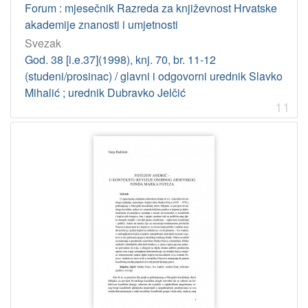
Forum : mjesečnik Razreda za književnost Hrvatske
akademije znanosti i umjetnosti
Svezak
God. 38 [i.e.37](1998), knj. 70, br. 11-12
(studeni/prosinac) / glavni i odgovorni urednik Slavko
Mihalić ; urednik Dubravko Jelčić
11