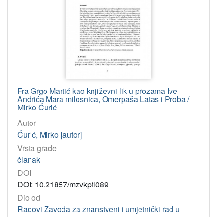
Fra Grgo Martić kao književni lik u prozama Ive
Andrića Mara milosnica, Omerpaša Latas i Proba /
Mirko Ćurić
Autor
Ćurić, Mirko [autor]
Vrsta građe
članak
DOI
DOI: 10.21857/mzvkptl089
Dio od
Radovi Zavoda za znanstveni i umjetnički rad u