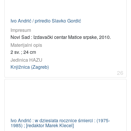
Ivo Andrić / priredio Slavko Gordić
Impresum
Novi Sad : Izdavački centar Matice srpske, 2010.
Materijalni opis
2 sv. ; 24 cm
Jedinica HAZU
Knjižnica (Zagreb)
26
Ivo Andrić : w dziesiata rocznice śmierci : (1975-
1985) ; [redaktor Marek Klecel]