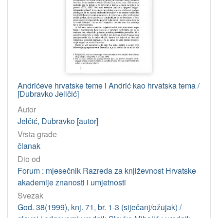
[
4
]
Osobe
Nemec, Krešimir
3
Frangeš, Ivo
2
Andrićeve hrvatske teme i Andrić kao hrvatska tema /
Pavešković, Antun
2
[Dubravko Jeličić]
Budišćak, Vanja
2
Autor
Jelčić, Dubravko
2
Jelčić, Dubravko [autor]
Vrsta građe
Milošević, Nikola
2
članak
Batinić, Ana
2
Dio od
Mučalica, Olga
1
Forum : mjesečnik Razreda za književnost Hrvatske
Lukić, Radomir D.
1
akademije znanosti i umjetnosti
Dragojlović, Anđelija
1
Svezak
God. 38(1999), knj. 71, br. 1-3 (siječanj/ožujak) /
Bogdanović, Milan
1