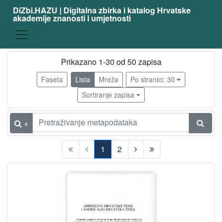
DiZbi.HAZU | Digitalna zbirka i katalog Hrvatske
akademije znanosti i umjetnosti
Građa
Knjižnična građa
49
Digitalna i digitalizirana građa
24
Prikazano 1-30 od 50 zapisa
Faseta
Lista
Mreža
Po stranici: 30
Sortiranje zapisa
[
2
]
+
Vrsta
građe
1
2
članak
27
(current)
svezak časopisa
2
knjiga
2
poseban otisak
1