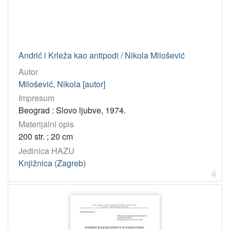
821.163.4*3-05 – Bošnjački književnici
1
821.163.42-9 – Hrvatska književnost: ostale vrste
1
930.253:82 – Arhivsko gradivo: književnost
1
Andrić i Krleža kao antipodi / Nikola Milošević
82(05) – Književnost: časopisi
1
Autor
Milošević, Nikola [autor]
[
Impresum
4
Beograd : Slovo ljubve, 1974.
1
Materijalni opis
]
200 str. ; 20 cm
Tip
Jedinica HAZU
građe
Knjižnica (Zagreb)
tekst
50
4
[
1
]