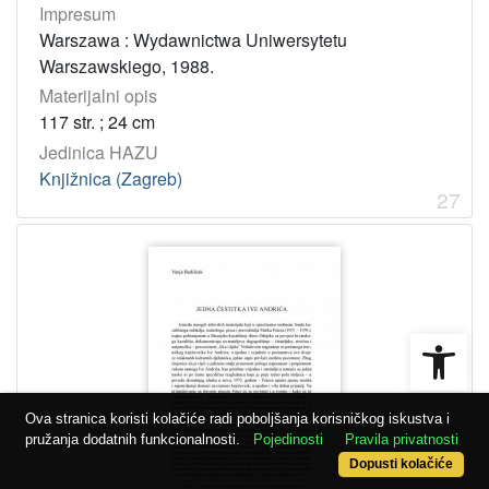
Impresum
Warszawa : Wydawnictwa Uniwersytetu
Warszawskiego, 1988.
Materijalni opis
117 str. ; 24 cm
Jedinica HAZU
Knjižnica (Zagreb)
27
Open
Ova stranica koristi kolačiće radi poboljšanja korisničkog iskustva i
pružanja dodatnih funkcionalnosti.
Pojedinosti
Pravila privatnosti
Dopusti kolačiće