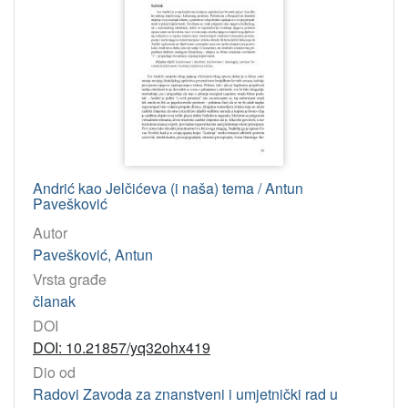
Jedinica
HAZU
Knjižnica (Zagreb)
47
Odsjek za povijesne znanosti (Zagreb 1948)
1
Zavod za povijesne znanosti (Zadar)
1
[
Andrić kao Jelčićeva (i naša) tema / Antun
3
Pavešković
]
Autor
Godina
Pavešković, Antun
1988
3
Vrsta građe
1976
2
članak
1974
2
DOI
DOI: 10.21857/yq32ohx419
1999
1
Dio od
1962
1
Radovi Zavoda za znanstveni i umjetnički rad u
2002
1