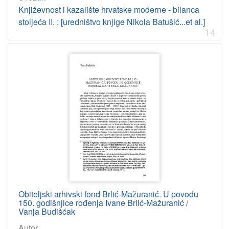
Književnost i kazalište hrvatske moderne - bilanca
stoljeća II. ; [uredništvo knjige Nikola Batušić...et al.]
14
Obiteljski arhivski fond Brlić-Mažuranić. U povodu
150. godišnjice rođenja Ivane Brlić-Mažuranić /
Vanja Budišćak
Autor