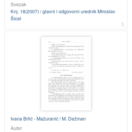
2006
1
Svezak
Knj. 18(2007) / glavni i odgovorni urednik Miroslav
2000
1
Šicel
2010
1
5
1970
1
2019
1
1931
1
2014
1
2016
1
1971
1
1968
1
2013
1
1994
1
Ivana Brlić - Mažuranić / M. Dežman
[
1
Autor