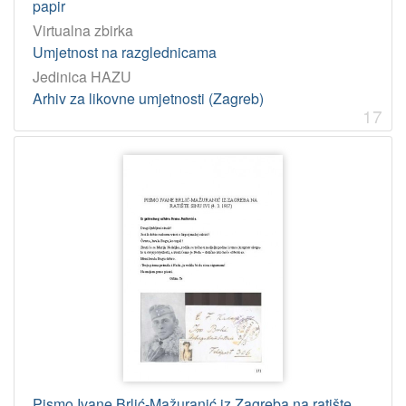
papir
Virtualna zbirka
Umjetnost na razglednicama
Jedinica HAZU
Arhiv za likovne umjetnosti (Zagreb)
17
Pismo Ivane Brlić-Mažuranić iz Zagreba na ratište