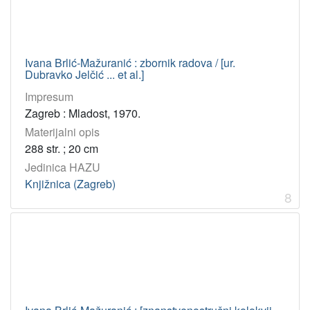
Ivana Brlić-Mažuranić : zbornik radova / [ur.
Dubravko Jelčić ... et al.]
Impresum
Zagreb : Mladost, 1970.
Materijalni opis
288 str. ; 20 cm
Jedinica HAZU
Knjižnica (Zagreb)
8