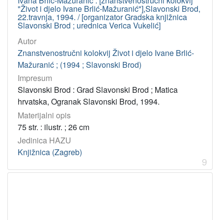
Ivana Brlić-Mažuranić : [znanstvenostručni kolokvij
"Život i djelo Ivane Brlić-Mažuranić"],Slavonski Brod,
22.travnja, 1994. / [organizator Gradska knjižnica
Slavonski Brod ; urednica Verica Vukelić]
Autor
Znanstvenostručni kolokvij Život i djelo Ivane Brlić-
Mažuranić ; (1994 ; Slavonski Brod)
Impresum
Slavonski Brod : Grad Slavonski Brod ; Matica
hrvatska, Ogranak Slavonski Brod, 1994.
Materijalni opis
75 str. : ilustr. ; 26 cm
Jedinica HAZU
Knjižnica (Zagreb)
9