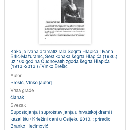
Kako je Ivana dramatizirala Šegrta Hlapića : Ivana
Brlić-Mažuranić, Šest konaka šegrta Hlapića (1930.) :
uz 100 godina Čudnovatih zgoda šegrta Hlapića
(1913.-2013.) / Vinko Brešić
Autor
Brešić, Vinko [autor]
Vrsta građe
članak
Svezak
Supostojanja i suprotstavljanja u hrvatskoj drami i
kazalištu / Krležini dani u Osijeku 2013. ; priredio
Branko Hećimović