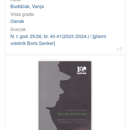
Budišćak, Vanja
Vrsta građe
članak
Svezak
N. t. god. 25/26, br. 40-41(2023./2024.) / [glavni
urednik Boris Senker]
15