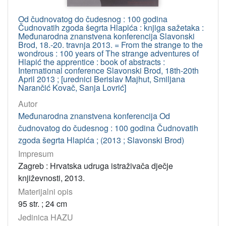
Od čudnovatog do čudesnog : 100 godina
Čudnovatih zgoda šegrta Hlapića : knjiga sažetaka :
Međunarodna znanstvena konferencija Slavonski
Brod, 18.-20. travnja 2013. = From the strange to the
wondrous : 100 years of The strange adventures of
Hlapić the apprentice : book of abstracts :
International conference Slavonski Brod, 18th-20th
April 2013 ; [urednici Berislav Majhut, Smiljana
Narančić Kovač, Sanja Lovrić]
Autor
Međunarodna znanstvena konferencija Od
čudnovatog do čudesnog : 100 godina Čudnovatih
zgoda šegrta Hlapića ; (2013 ; Slavonski Brod)
Impresum
Zagreb : Hrvatska udruga istraživača dječje
književnosti, 2013.
Materijalni opis
95 str. ; 24 cm
Jedinica HAZU