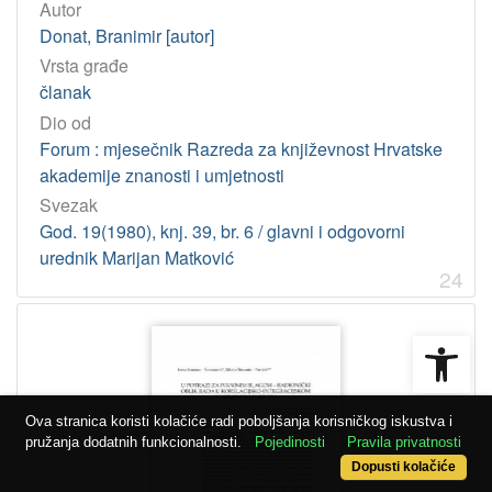
Autor
Donat, Branimir [autor]
Vrsta građe
članak
Dio od
Forum : mjesečnik Razreda za književnost Hrvatske
akademije znanosti i umjetnosti
Svezak
God. 19(1980), knj. 39, br. 6 / glavni i odgovorni
urednik Marijan Matković
24
Open
Ova stranica koristi kolačiće radi poboljšanja korisničkog iskustva i
pružanja dodatnih funkcionalnosti.
Pojedinosti
Pravila privatnosti
Dopusti kolačiće