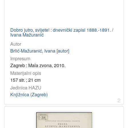
Lovrić Kralj, Sanja
1
Lovrenčić, Sanja
1
Peić, Matko
1
Babić, Stjepan
1
Dobro jutro, svijete! : dnevnički zapisi 1888.-1891. /
Ivana Mažuranić
Jelčić, Dubravko
1
Autor
Donat, Branimir
1
Brlić-Mažuranić, Ivana [autor]
Bučar, Franjo
1
Impresum
Zima, Dubravka
1
Zagreb : Mala zvona, 2010.
Vranić, Nino
1
Materijalni opis
157 str. ; 21 cm
Jedinica HAZU
[
Knjižnica (Zagreb)
3
2
4
]
UDK
821.163.42-055.2 – Hrvatske književnice
8