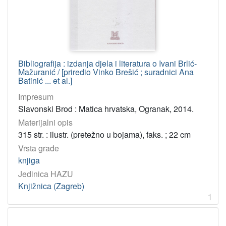
[
4
]
Osobe
Bibliografija : izdanja djela i literatura o Ivani Brlić-
Brlić-Mažuranić, Ivana
3
Mažuranić / [priredio Vinko Brešić ; suradnici Ana
Brešić, Vinko
2
Batinić ... et al.]
Mihanović, Nedjeljko
2
Impresum
Slavonski Brod : Matica hrvatska, Ogranak, 2014.
Hranjec, Stjepan
2
Materijalni opis
Krumes Šimunović, Irena
1
315 str. : ilustr. (pretežno u bojama), faks. ; 22 cm
Mihanović-Salopek, Hrvojka
1
Vrsta građe
Engler, Tihomir
1
knjiga
Majhut, Berislav
1
Jedinica HAZU
Kos-Lajtman, Andrijana
1
Knjižnica (Zagreb)
1
Narančić Kovač, Smiljana
1
Kujundžić, Nada
1