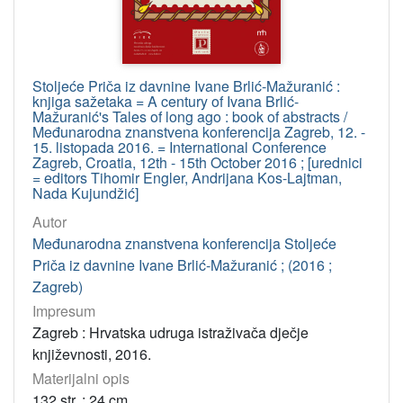
Stoljeće Priča iz davnine Ivane Brlić-Mažuranić :
knjiga sažetaka = A century of Ivana Brlić-
Mažuranić's Tales of long ago : book of abstracts /
Međunarodna znanstvena konferencija Zagreb, 12. -
15. listopada 2016. = International Conference
Zagreb, Croatia, 12th - 15th October 2016 ; [urednici
= editors Tihomir Engler, Andrijana Kos-Lajtman,
Nada Kujundžić]
Autor
Međunarodna znanstvena konferencija Stoljeće
Priča iz davnine Ivane Brlić-Mažuranić ; (2016 ;
Zagreb)
Impresum
Zagreb : Hrvatska udruga istraživača dječje
književnosti, 2016.
Materijalni opis
132 str. ; 24 cm