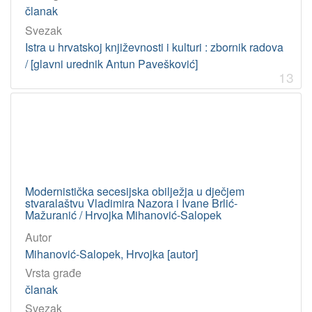
članak
Svezak
Istra u hrvatskoj književnosti i kulturi : zbornik radova
/ [glavni urednik Antun Pavešković]
13
Modernistička secesijska obilježja u dječjem
stvaralaštvu Vladimira Nazora i Ivane Brlić-
Mažuranić / Hrvojka Mihanović-Salopek
Autor
Mihanović-Salopek, Hrvojka [autor]
Vrsta građe
članak
Svezak