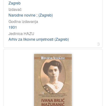
Zagreb
82::930.253 – Književnost: arhivsko gradivo
1
Izdavač
82.033 – Književna interpretacija
1
Narodne novine ; (Zagreb)
371.3:82 – Metodika nastave književnosti
1
Godina izdavanja
1931
Jedinica HAZU
[
Arhiv za likovne umjetnosti (Zagreb)
1
3
9
]
korporativna
tijela
Međunarodna znanstvena konferencija Stoljeće Priča iz davni
1
[
1
]
Zbirka