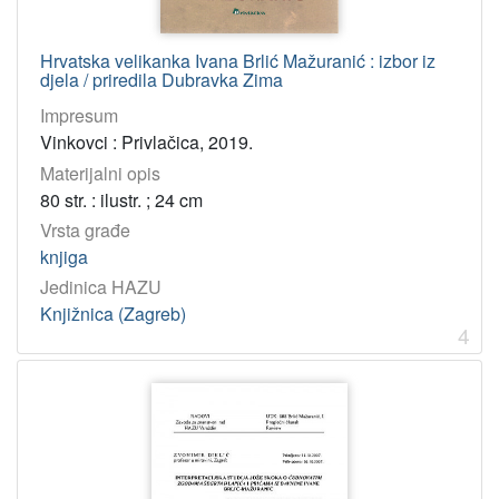
Književna ostavština A. G. Matoša
1
Hrvatska velikanka Ivana Brlić Mažuranić : izbor iz
djela / priredila Dubravka Zima
[
Impresum
1
]
Vinkovci : Privlačica, 2019.
Virtualne
Materijalni opis
zbirke
80 str. : ilustr. ; 24 cm
Akademijina izdanja
2
Vrsta građe
knjiga
Pokroviteljstvo Hrvatske akademije znanosti i umjetnosti
1
Jedinica HAZU
Umjetnost na razglednicama
1
Knjižnica (Zagreb)
4
[
3
]
Tip
građe