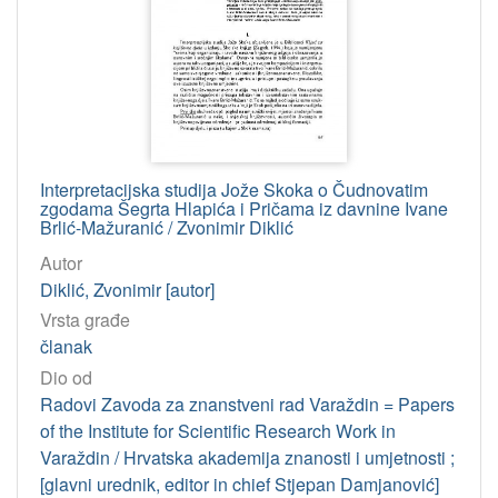
tekst
29
slika
2
[
2
]
Interpretacijska studija Jože Skoka o Čudnovatim
Jedinica
zgodama Šegrta Hlapića i Pričama iz davnine Ivane
HAZU
Brlić-Mažuranić / Zvonimir Diklić
Knjižnica (Zagreb)
25
Autor
Diklić, Zvonimir [autor]
Arhiv za likovne umjetnosti (Zagreb)
2
Vrsta građe
Odsjek za povijest hrvatske književnosti (Zagreb)
1
članak
Dio od
[
Radovi Zavoda za znanstveni rad Varaždin = Papers
3
of the Institute for Scientific Research Work in
]
Varaždin / Hrvatska akademija znanosti i umjetnosti ;
Godina
[glavni urednik, editor in chief Stjepan Damjanović]