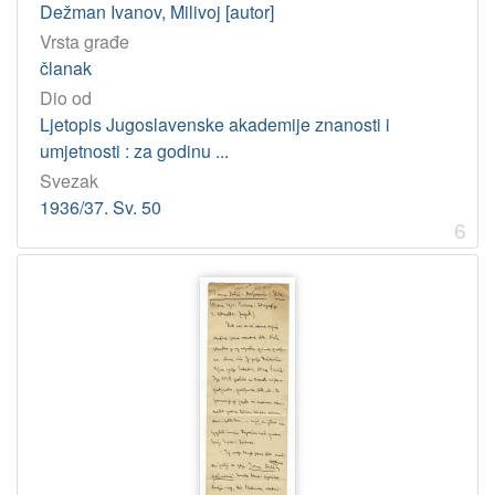
2
Dežman Ivanov, Milivoj [autor]
]
Vrsta građe
Licencije
članak
InC
10
Dio od
Ljetopis Jugoslavenske akademije znanosti i
CC0
2
umjetnosti : za godinu ...
CC BY-NC-ND
1
Svezak
PDM
1
1936/37. Sv. 50
6
[
4
]