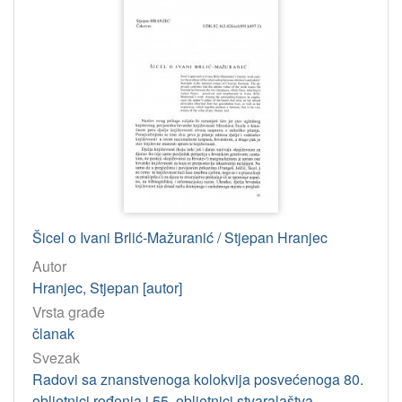
Šicel o Ivani Brlić-Mažuranić / Stjepan Hranjec
Autor
Hranjec, Stjepan [autor]
Vrsta građe
članak
Svezak
Radovi sa znanstvenoga kolokvija posvećenoga 80.
obljetnici rođenja i 55. obljetnici stvaralaštva