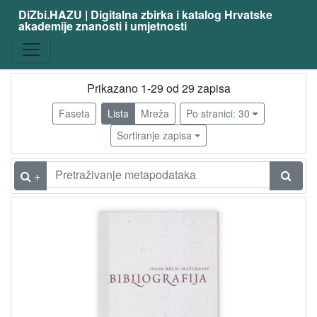
DiZbi.HAZU | Digitalna zbirka i katalog Hrvatske
akademije znanosti i umjetnosti
Građa
Knjižnična građa
26
Digitalna i digitalizirana građa
14
Prikazano 1-29 od 29 zapisa
Faseta
Lista
Mreža
Po stranici: 30
Sortiranje zapisa
[
2
]
+
Vrsta
građe
članak
14
knjiga
4
autograf
1
razglednica
1