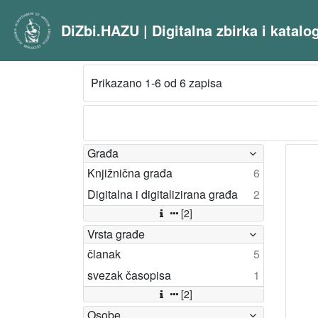
DiZbi.HAZU | Digitalna zbirka i katal
Prikazano 1-6 od 6 zapisa
Građa
Knjižnična građa
6
Digitalna i digitalizirana građa
2
[2]
Vrsta građe
članak
5
svezak časopisa
1
[2]
Osobe