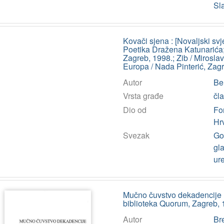
Sl
Kovači sjena : [Novaljski sv
Poetika Dražena Katunarića;
Zagreb, 1998.; Zib / Mirosla
Europa / Nada Pinterić, Zagr
Autor
Ben
Vrsta građe
čl
Dio od
Fo
Hr
Svezak
God
gla
ur
Mučno čuvstvo dekadencije 
biblioteka Quorum, Zagreb,
Autor
Br