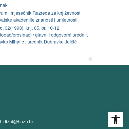
anak
rum : mjesečnik Razreda za književnost
vatske akademije znanosti i umjetnosti
. 32(1993), knj. 65, br. 10-12
stopad/prosinac) / glavni i odgovorni urednik
avko Mihalić ; urednik Dubravko Jelčić
6
Open
t: dizbi@hazu.hr