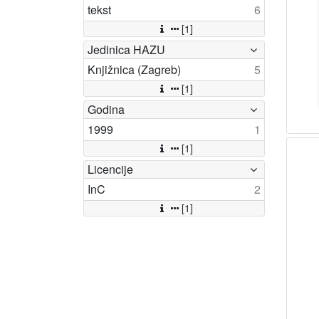
tekst
6
[1]
Jedinica HAZU
Knjižnica (Zagreb)
5
[1]
Godina
1999
1
[1]
Licencije
InC
2
[1]