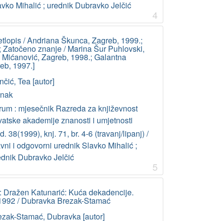
avko Mihalić ; urednik Dubravko Jelčić
4
jetlopis / Andriana Škunca, Zagreb, 1999.;
 Zatočeno znanje / Marina Šur Puhlovski,
v Mićanović, Zagreb, 1998.; Galantna
eb, 1997.]
čić, Tea [autor]
anak
rum : mjesečnik Razreda za književnost
vatske akademije znanosti i umjetnosti
. 38(1999), knj. 71, br. 4-6 (travanj/lipanj) /
vni i odgovorni urednik Slavko Mihalić ;
ednik Dubravko Jelčić
5
: Dražen Katunarić: Kuća dekadencije.
 1992 / Dubravka Brezak-Stamać
ezak-Stamać, Dubravka [autor]