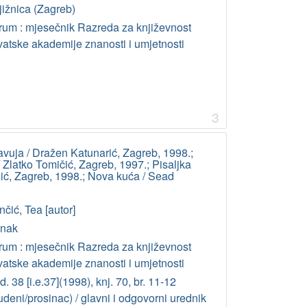
jižnica (Zagreb)
rum : mjesečnik Razreda za književnost
vatske akademije znanosti i umjetnosti
3
lavuja / Dražen Katunarić, Zagreb, 1998.;
 Zlatko Tomičić, Zagreb, 1997.; Pisaljka
ć, Zagreb, 1998.; Nova kuća / Sead
čić, Tea [autor]
anak
rum : mjesečnik Razreda za književnost
vatske akademije znanosti i umjetnosti
. 38 [i.e.37](1998), knj. 70, br. 11-12
udeni/prosinac) / glavni i odgovorni urednik