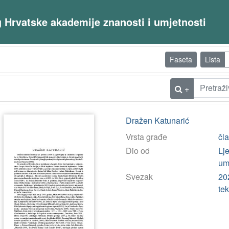
og Hrvatske akademije znanosti i umjetnosti
Faseta
Lista
+
Dražen Katunarić
Vrsta građe
čl
Dio od
Lj
umj
Svezak
202
tek