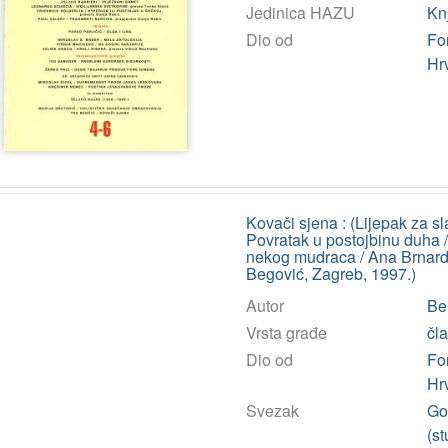
Jedinica HAZU
Kn
Dio od
Fo
Hr
Kovači sjena : (Lijepak za s
Povratak u postojbinu duha /
nekog mudraca / Ana Brnardi
Begović, Zagreb, 1997.)
Autor
Ben
Vrsta građe
čl
Dio od
Fo
Hr
Svezak
God
(st