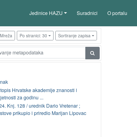
Jedinice HAZU
Suradnici
O portalu
Mreža
Po stranici: 30
Sortiranje zapisa
anak
etopis Hrvatske akademije znanosti i
etnosti za godinu ...
4. Knj. 128 / urednik Dario Vretenar ;
stove prikupio i priredio Marijan Lipovac