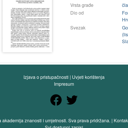
Vrsta građe
čl
Dio od
Fo
Hr
Svezak
God
(li
Sl
Izjava o pristupačnosti
|
Uvjeti korištenja
Impresum
 akademija znanosti i umjetnosti. Sva prava pridržana. | Kontak
Svi dostupni zapisi