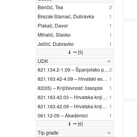
Benčić, Tea
2
Brezak-Stamać, Dubravka
1
Piskač, Davor
1
Mihalić, Slavko
1
Jelčić, Dubravko
1
[5]
UDK
821.134.2-1.09 – Španjolsko pjesništvo: studije i kritike
2
821.163.42-4.09 – Hrvatski esej: studije i kritike
1
82(05) – Književnost: časopisi
1
821.163.42.03 – Hrvatska književnost: prijevodi
1
821.163.42.09 – Hrvatska književnost: studije i kritike
1
061.12-05 – Akademici
1
[6]
Tip građe