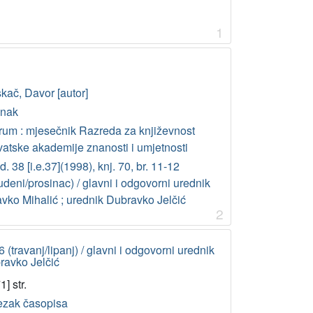
1
kač, Davor [autor]
anak
rum : mjesečnik Razreda za književnost
vatske akademije znanosti i umjetnosti
. 38 [i.e.37](1998), knj. 70, br. 11-12
udeni/prosinac) / glavni i odgovorni urednik
avko Mihalić ; urednik Dubravko Jelčić
2
6 (travanj/lipanj) / glavni i odgovorni urednik
ravko Jelčić
1] str.
ezak časopisa