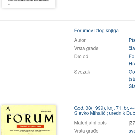
Forumov izlog knjiga
Autor
Pis
Vrsta građe
čl
Dio od
Fo
Hr
Svezak
God
(st
Sl
God. 38(1999), knj. 71, br. 4-
Slavko Mihalić ; urednik Dub
Materijalni opis
[37
Vrsta građe
sv