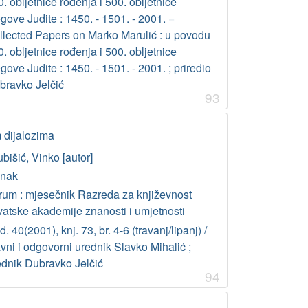
. obljetnice rođenja i 500. obljetnice
gove Judite : 1450. - 1501. - 2001. =
llected Papers on Marko Marulić : u povodu
. obljetnice rođenja i 500. obljetnice
gove Judite : 1450. - 1501. - 2001. ; priredio
bravko Jelčić
93
 dijalozima
bišić, Vinko [autor]
anak
rum : mjesečnik Razreda za književnost
vatske akademije znanosti i umjetnosti
. 40(2001), knj. 73, br. 4-6 (travanj/lipanj) /
vni i odgovorni urednik Slavko Mihalić ;
ednik Dubravko Jelčić
94