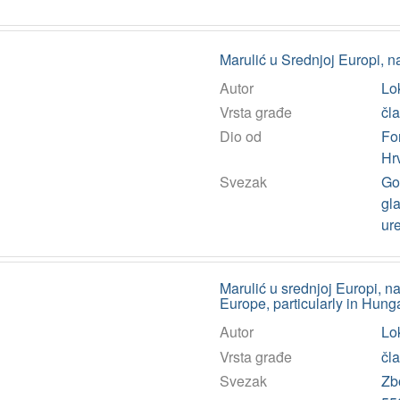
Marulić u Srednjoj Europi, 
Autor
Lok
Vrsta građe
čl
Dio od
Fo
Hr
Svezak
God
gla
ur
Marulić u srednjoj Europi, n
Europe, particularly in Hung
Autor
Lok
Vrsta građe
čl
Svezak
Zb