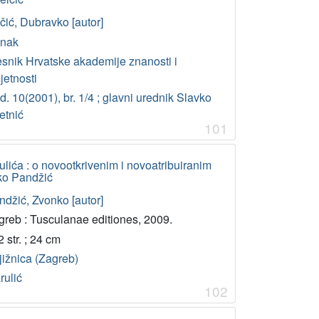
čić, Dubravko [autor]
anak
esnik Hrvatske akademije znanosti i
jetnosti
. 10(2001), br. 1/4 ; glavni urednik Slavko
etnić
101
ića : o novootkrivenim i novoatribuiranim
ko Pandžić
ndžić, Zvonko [autor]
greb : Tusculanae editiones, 2009.
 str. ; 24 cm
jižnica (Zagreb)
rulić
102