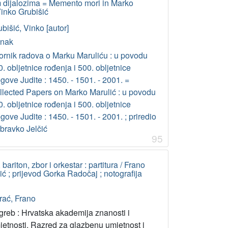
 dijalozima = Memento mori in Marko
Vinko Grubišić
bišić, Vinko [autor]
anak
ornik radova o Marku Maruliću : u povodu
. obljetnice rođenja i 500. obljetnice
gove Judite : 1450. - 1501. - 2001. =
llected Papers on Marko Marulić : u povodu
. obljetnice rođenja i 500. obljetnice
gove Judite : 1450. - 1501. - 2001. ; priredio
bravko Jelčić
95
ariton, zbor i orkestar : partitura / Frano
ić ; prijevod Gorka Radočaj ; notografija
rać, Frano
greb : Hrvatska akademija znanosti i
jetnosti, Razred za glazbenu umjetnost i