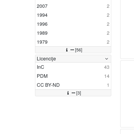
2007
2
1994
2
1996
2
1989
2
1979
2
[56]
Licencije
InC
43
PDM
14
CC BY-ND
1
[3]