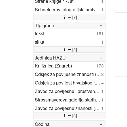
Strane knjige 17. st.
1
Schneiderov fotografijski arhiv
1
[7]
Tip građe
tekst
181
slika
1
[2]
Jedinica HAZU
Knjižnica (Zagreb)
173
Odsjek za povijesne znanosti (Zagreb 1948)
8
Odsjek za povijest hrvatskog kazališta (Zagreb)
4
Zavod za povijesne i društvene znanosti (Rijeka)
1
Strossmayerova galerija starih majstora (Zagreb)
1
Zavod za povijesne znanosti (Zadar)
1
[6]
Godina