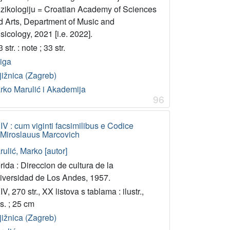
zikologiju = Croatian Academy of Sciences
d Arts, Department of Music and
icology, 2021 [i.e. 2022].
 str. : note ; 33 str.
jiga
jižnica (Zagreb)
rko Marulić i Akademija
96
XIV : cum viginti facsimilibus e Codice
it Miroslauus Marcovich
ulić, Marko [autor]
ida : Direccion de cultura de la
iversidad de Los Andes, 1957.
V, 270 str., XX listova s tablama : ilustr.,
s. ; 25 cm
jižnica (Zagreb)