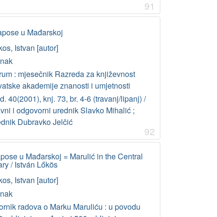
91
napose u Mađarskoj
os, Istvan [autor]
anak
rum : mjesečnik Razreda za književnost
vatske akademije znanosti i umjetnosti
. 40(2001), knj. 73, br. 4-6 (travanj/lipanj) /
vni i odgovorni urednik Slavko Mihalić ;
ednik Dubravko Jelčić
92
apose u Mađarskoj = Marulić in the Central
ary / István Lőkös
os, Istvan [autor]
anak
ornik radova o Marku Maruliću : u povodu