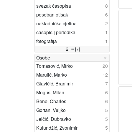
svezak časopisa
8
poseban otisak
6
nakladnička cjelina
2
časopis | periodika
1
fotografija
1
[7]
Osobe
Tomasović, Mirko
20
Marulić, Marko
12
Glavičić, Branimir
7
Moguš, Milan
6
Bene, Charles
6
Gortan, Veljko
5
Jelčić, Dubravko
5
Kulundžić, Zvonimir
5