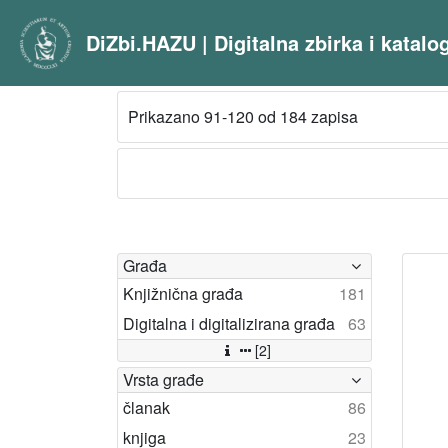
DiZbi.HAZU | Digitalna zbirka i katal
Prikazano 91-120 od 184 zapisa
Građa
Knjižnična građa
181
Digitalna i digitalizirana građa
63
[2]
Vrsta građe
članak
86
knjiga
23