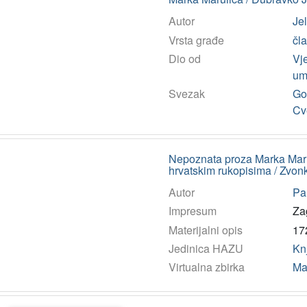
Autor
Jel
Vrsta građe
čl
Dio od
Vj
um
Svezak
God
Cv
Nepoznata proza Marka Marul
hrvatskim rukopisima / Zvon
Autor
Pa
Impresum
Za
Materijalni opis
172
Jedinica HAZU
Kn
Virtualna zbirka
Ma