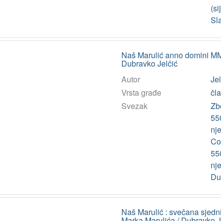
(si
Sl
Naš Marulić anno domini MM
Dubravko Jelčić
Autor
Jel
Vrsta građe
čl
Svezak
Zb
550
nje
Co
550
nje
Du
Naš Marulić : svečana sjedni
Marka Marulića / Dubravko J