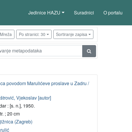
Jedinice HAZU
Suradnici
O portalu
Mreža
Po stranici: 30
Sortiranje zapisa
rtica povodom Marulićeve proslave u Zadru /
trović, Vjekoslav [autor]
ar : [s. n.], 1950.
tr. ; 20 cm
jižnica (Zagreb)
rulić