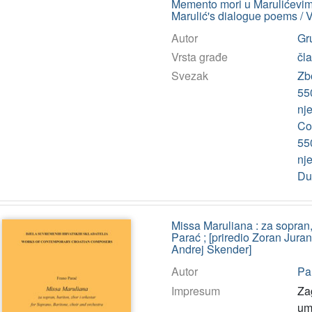
Memento mori u Marulićevim
Marulić's dialogue poems / 
Autor
Gru
Vrsta građe
čl
Svezak
Zb
550
nje
Co
550
nje
Du
Missa Maruliana : za sopran, b
Parać ; [priredio Zoran Juran
Andrej Skender]
Autor
Pa
Impresum
Za
um