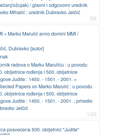
ječanj/ožujak) / glavni i odgovorni urednik
avko Mihalić ; urednik Dubravko Jelčić
99
I = Marko Marulić anno domini MMI /
čić, Dubravko [autor]
anak
ornik radova o Marku Maruliću : u povodu
. obljetnice rođenja i 500. obljetnice
gove Judite : 1450. - 1501. - 2001. =
llected Papers on Marko Marulić : u povodu
. obljetnice rođenja i 500. obljetnice
gove Judite : 1450. - 1501. - 2001. ; priredio
bravko Jelčić
100
ca posvećena 500. obljetnici "Judite"
elčić