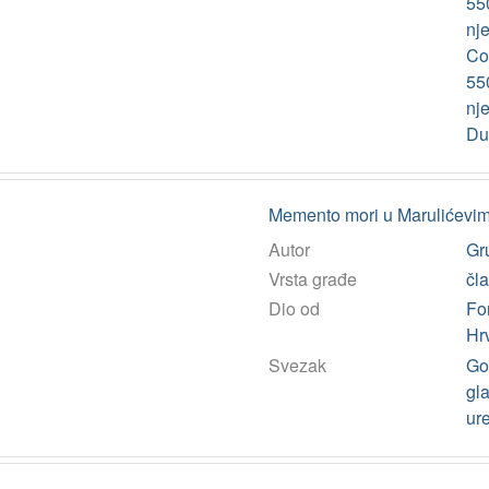
550
nje
Co
550
nje
Du
Memento mori u Marulićevim
Autor
Gru
Vrsta građe
čl
Dio od
Fo
Hr
Svezak
God
gla
ur