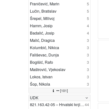
Franičević, Marin
5
Lučin, Bratislav
5
Šrepel, Milivoj
5
Hamm, Josip
4
Badalić, Josip
4
Malić, Dragica
3
Kolumbić, Nikica
3
Fališevac, Dunja
3
Bogišić, Rafo
3
Maštrović, Vjekoslav
3
Lokos, Istvan
3
Šop, Nikola
3
[101]
UDK
821.163.42-05 – Hrvatski književnici
44