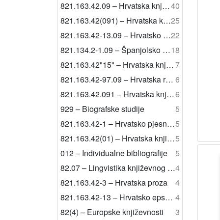
821.163.42.09 – Hrvatska književnost: studije i kritike
40
821.163.42(091) – Hrvatska književnost: povijest
25
821.163.42-13.09 – Hrvatsko epsko pjesništvo: studije i kritike
22
821.134.2-1.09 – Španjolsko pjesništvo: studije i kritike
18
821.163.42"15" – Hrvatska književnost 16. st.
7
821.163.42-97.09 – Hrvatska religijska književnost: studije i kritike
6
821.163.42.091 – Hrvatska književnost: poredbene studije
6
929 – Biografske studije
5
821.163.42-1 – Hrvatsko pjesništvo
5
821.163.42(01) – Hrvatska književnost: bibliografije i katalozi
5
012 – Individualne bibliografije
5
82.07 – Lingvistika književnog teksta
4
821.163.42-3 – Hrvatska proza
4
821.163.42-13 – Hrvatsko epsko pjesništvo
4
82(4) – Europske književnosti
3