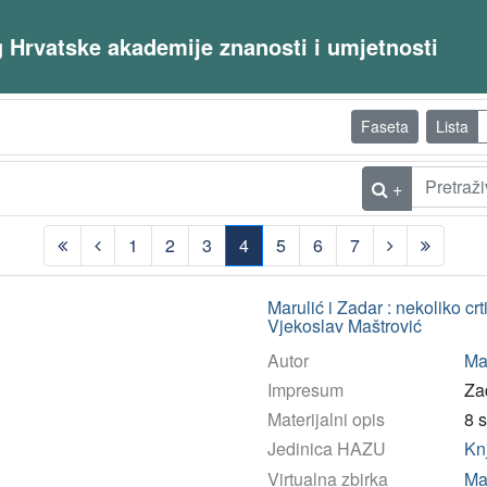
og Hrvatske akademije znanosti i umjetnosti
Faseta
Lista
+
1
2
3
4
5
6
7
(current)
Marulić i Zadar : nekoliko c
Vjekoslav Maštrović
Autor
Maš
Impresum
Zad
Materijalni opis
8 s
Jedinica HAZU
Kn
Virtualna zbirka
Ma