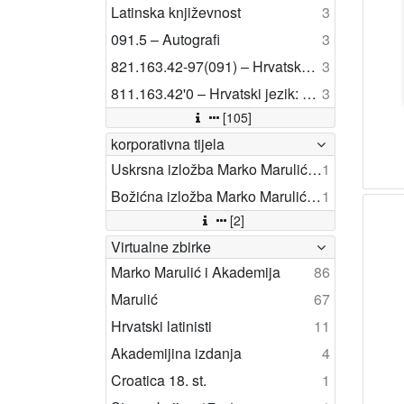
Latinska književnost
3
091.5 – Autografi
3
821.163.42-97(091) – Hrvatska religijska književnost: povijest
3
811.163.42'0 – Hrvatski jezik: povijest
3
[105]
korporativna tijela
Uskrsna izložba Marko Marulić ; (2000 ; Opuzen)
1
Božićna izložba Marko Marulić ; (2000 ; Opuzen)
1
[2]
Virtualne zbirke
Marko Marulić i Akademija
86
Marulić
67
Hrvatski latinisti
11
Akademijina izdanja
4
Croatica 18. st.
1