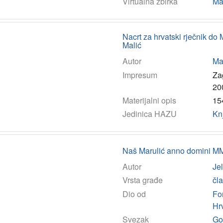
Virtualna zbirka
Ma
Nacrt za hrvatski rječnik do
Malić
Autor
Mal
Impresum
Zag
20
Materijalni opis
154
Jedinica HAZU
Kn
Naš Marulić anno domini M
Autor
Jel
Vrsta građe
čl
Dio od
Fo
Hr
Svezak
God