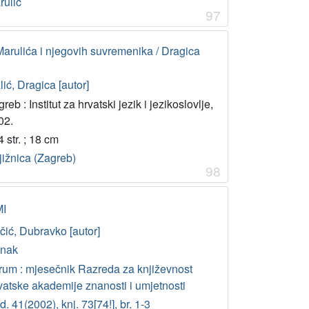
rulić
97
 Marulića i njegovih suvremenika / Dragica
ić, Dragica [autor]
reb : Institut za hrvatski jezik i jezikoslovlje,
02.
 str. ; 18 cm
jižnica (Zagreb)
98
MI
čić, Dubravko [autor]
anak
rum : mjesečnik Razreda za književnost
vatske akademije znanosti i umjetnosti
. 41(2002), knj. 73[74!], br. 1-3