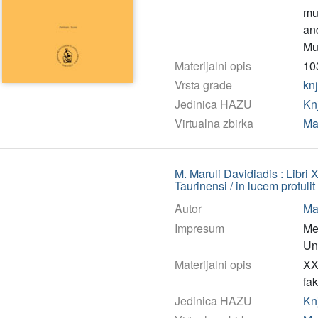
mu
an
Mus
Materijalni opis
103
Vrsta građe
kn
Jedinica HAZU
Kn
Virtualna zbirka
Ma
M. Maruli Davidiadis : Libri 
Taurinensi / in lucem protul
Autor
Mar
Impresum
Mer
Un
Materijalni opis
XXI
fak
Jedinica HAZU
Kn