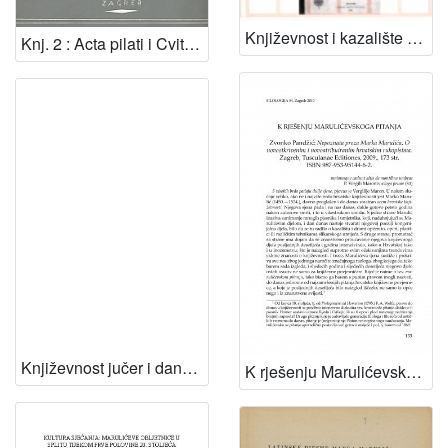
Književnost i kazalište hrvatske moderne - bilanca stoljeća ; [uredništvo knjige Nikola Batušić...et al.]
Knj. 2 : Acta pilati i Cvitje / za tisak priredio, predgovor i uvodne rasprave napisao Josip Hamm ; urednik Milan Ratković
Književnost jučer i danas / Marin Franičević
K rješenju Marulićevskoga pitanja : Zvonko Pandžić: Nepoznata proza Marka Marulića. O novootkrivenim i novoatribuiranim hrvatskim rukopisima. Zagreb, Tusculanae Editiones, 2009. : [prikaz] / Stjepan Krasić