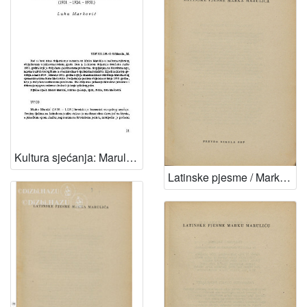
Kultura sjećanja: Marulićeve obljetnice u Splitu tijekom prve polovine 20. stoljeća (1901.-1924.-1950.) / Luka Marković
Latinske pjesme / Marko Marulić ; preveo Nikola Šop