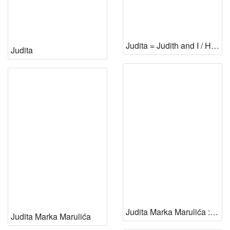
Judita = Judith and I / Henry R. Cooper, Jr.
Judita
Judita Marka Marulića : Judith / Dunja Fališevac
Judita Marka Marulića