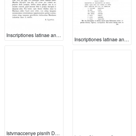
Inscriptiones latinae antiquae Salonis repertae a Marco Marulo Spalatensi collectae et illustratae. Edidit S. Ljubić / M. Marulić
Inscriptiones latinae antiquae Salonis repertae a Marco Marulo Spalatensi collectae et illustratae : [nastavak] / M. Marulić
Istvmaccenye pisnih Davidovih : v spivanya slovinska sloxeno, s pridgovorom i s nadodanyem svarh svake pisni; i nayposlie Razgovor yedan meu Issukarstom na krixu i meu karstyaninom v pisni slovinske prinessen na vecchiu slavu Boxyu i na duhovnu korist virnih karstyanih / po popu Andrii Vitaglicchiu Viscianinu iz Comise