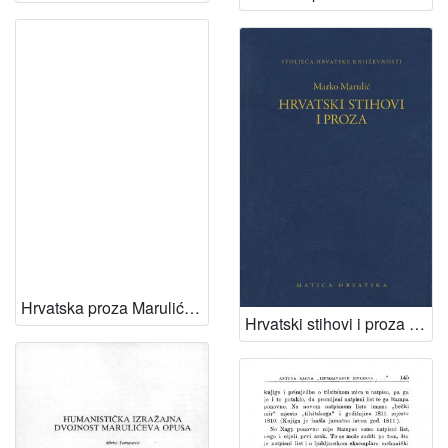
Hrvatska proza Marulićeva vremena / za tisak priredio, predgovor i uvodne rasprave napisao Josip Hamm ; urednik Milan Ratković
Hrvatski stihovi i proza / Marko Marulić ; priredio i transkribirao Bratislav Lučin