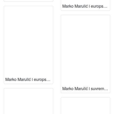
Marko Marulić i europsko humanističko pjesništvo
Marko Marulić i europsko humanističko pjesništvo = The Latin verse of Marko Marulić in the context of the European humanistic poetry / Darko Novaković
Marko Marulić i suvremeni čitalac / Zvonimir Kulundžić