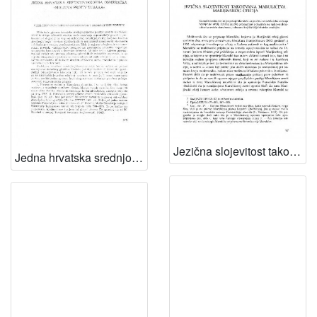
Jezična slojevitost takozvana Marulićeva Marijinskog oficija / Dragica Malić
Jedna hrvatska srednjovjekovna osmeračka "Molitva protiv Turaka" : veze hrvatske srednjovjekovne i renesansne poezije / Nikica Kolumbić