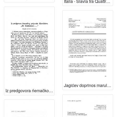
Italia - Slavia tra Quattro e Cinquecento : Marko Marulić umanista croato nel contesto storico-letterario dell'Italia e di Padova : atti della Giornata di Studio tenutasi presso l'Universita di Padova il dicembre 2001 / a cura di Luciana Borsetto
Jagićev doprinos marulologiji / Krešimir Šimić
Iz predgovora ńemačkog prijevoda Marulićeva "De institutione ..." / Dragutin Prohaska