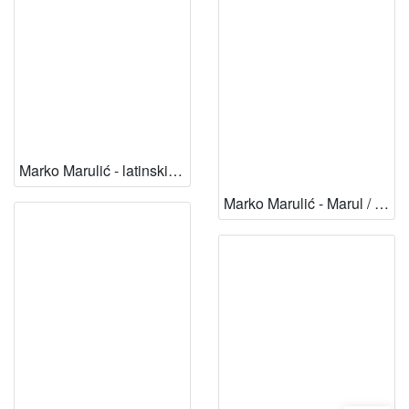
Marko Marulić - latinski i hrvatski pisac : međunarodni znanstveni skup u povodu 460. obljetnice smrti Marka Marulića 1524-1984., Split, 19. i 20. listopada 1984. ; uredili Ivo Sanader i Mirko Tomasović
Marko Marulić - Marul / Mirko Tomasović