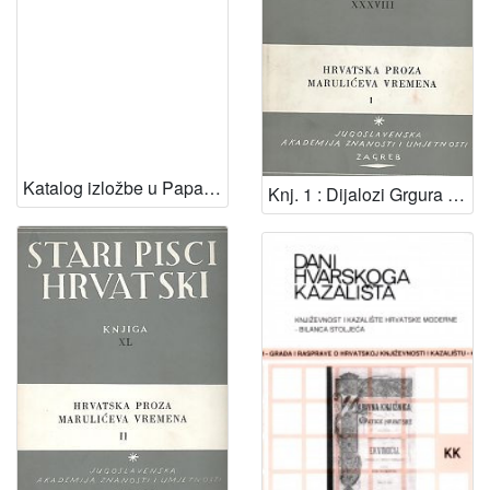
Katalog izložbe u Papalićevoj palači u Splitu priredjene od 8. do 22. X. 1950. godine prigodom petstogodišnjice rođenja Marka Marulića
Knj. 1 : Dijalozi Grgura Velikoga u prijevodu iz godine 1513. / za tisak priredio, predgovor i uvodnu raspravu napisao Josip Hamm