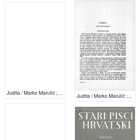
Judita / Marko Marulić ; predgovor Dunja Fališevac
Judita / Marko Marulić ; prepjevao i komentirao Nikica Kolumbić