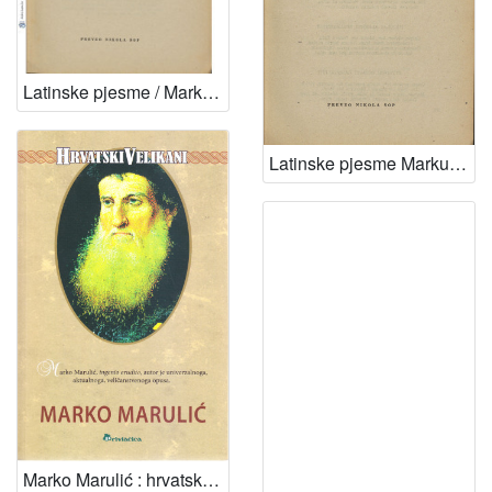
Latinske pjesme / Marko Marulić ; preveo Nikola Šop
Latinske pjesme Marku Maruliću / Fran Božićević, Donat Paskvalić, Nikola Alberti ; preveo Nikola Šop
Marko Marulić : hrvatski velikan / Mira Muhoberac, Vesna Muhoberac