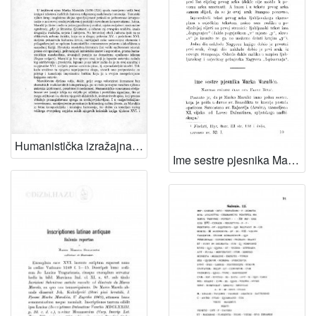
Humanistička izražajna dvojnost Marulićeva opusa
Ime sestre pjesnika Marka Marulića / F. Bulić