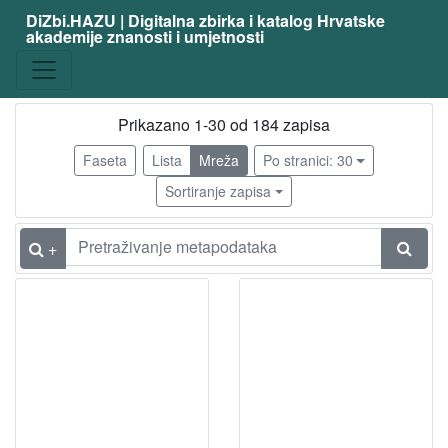
DiZbi.HAZU | Digitalna zbirka i katalog Hrvatske
akademije znanosti i umjetnosti
Građa
Knjižnična građa
181
Digitalna i digitalizirana građa
63
Prikazano 1-30 od 184 zapisa
Faseta
Lista
Mreža
Po stranici: 30
Sortiranje zapisa
[
2
]
+
Vrsta
građe
članak
86
knjiga
23
svezak časopisa
8
poseban otisak
6
nakladnička cjelina
2