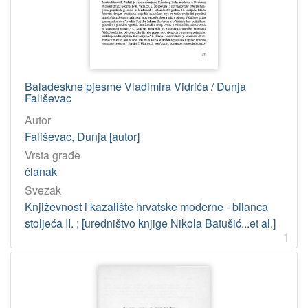
]
Osobe
Barac, Antun
2
Hackenberger, Dubravka
2
Baladeskne pjesme Vladimira Vidrića / Dunja
Vidrić, Vladimir
2
Fališevac
Užarević, Josip
2
Autor
Nikolić, Mihovil
1
Fališevac, Dunja [autor]
Martinčić, Julije
1
Vrsta građe
Papa, Dubravka
1
članak
Martinčić, Julijo
1
Svezak
Književnost i kazalište hrvatske moderne - bilanca
Alfirević, Acija
1
stoljeća II. ; [uredništvo knjige Nikola Batušić...et al.]
Milićević, Nikola
1
1
Štambak, Dinko
1
Berezovska, Vesna
1
Palić-Jelavić, Rozina
1