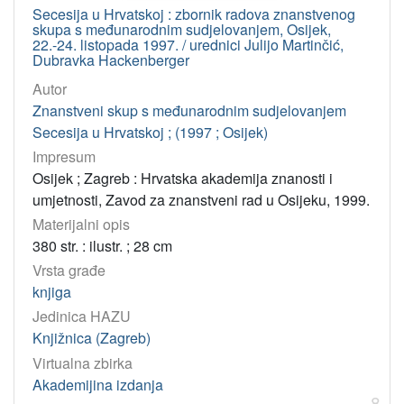
Secesija u Hrvatskoj : zbornik radova znanstvenog
skupa s međunarodnim sudjelovanjem, Osijek,
22.-24. listopada 1997. / urednici Julijo Martinčić,
Dubravka Hackenberger
Autor
Znanstveni skup s međunarodnim sudjelovanjem
Secesija u Hrvatskoj ; (1997 ; Osijek)
Impresum
Osijek ; Zagreb : Hrvatska akademija znanosti i
umjetnosti, Zavod za znanstveni rad u Osijeku, 1999.
Materijalni opis
380 str. : ilustr. ; 28 cm
Vrsta građe
knjiga
Jedinica HAZU
Knjižnica (Zagreb)
Virtualna zbirka
Akademijina izdanja
8