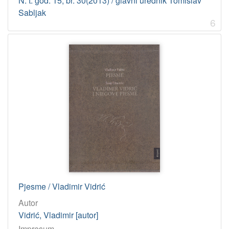
N. t. god. 15, br. 30(2013) / glavni urednik Tomislav
Sabljak
6
Pjesme / Vladimir Vidrić
Autor
Vidrić, Vladimir [autor]
Impresum