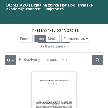
DiZbi.HAZU | Digitalna zbirka i katalog Hrvatske
akademije znanosti i umjetnosti
Građa
Knjižnična građa
13
Digitalna i digitalizirana građa
8
Prikazano 1-13 od 13 zapisa
Faseta
Lista
Mreža
Po stranici: 30
Sortiranje zapisa
[
2
]
+
Vrsta
građe
članak
7
knjiga
3
[
2