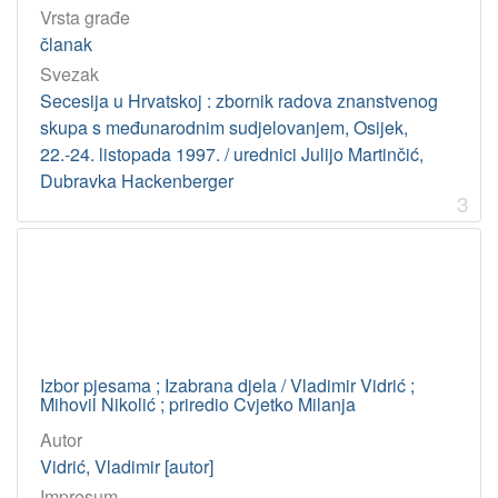
Vrsta građe
[
članak
1
Svezak
]
Secesija u Hrvatskoj : zbornik radova znanstvenog
Tip
skupa s međunarodnim sudjelovanjem, Osijek,
građe
22.-24. listopada 1997. / urednici Julijo Martinčić,
tekst
13
Dubravka Hackenberger
3
[
1
]
Jedinica
HAZU
Izbor pjesama ; Izabrana djela / Vladimir Vidrić ;
Knjižnica (Zagreb)
12
Mihovil Nikolić ; priredio Cvjetko Milanja
Strossmayerova galerija starih majstora (Zagreb)
1
Autor
Vidrić, Vladimir [autor]
Impresum
[