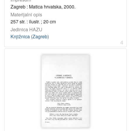
2
Zagreb : Matica hrvatska, 2000.
]
Materijalni opis
Godina
257 str. : ilustr. ; 20 cm
1999
2
Jedinica HAZU
Knjižnica (Zagreb)
2009
2
4
2000
1
1940
1
[
4
]
Licencije
InC
8
[
1