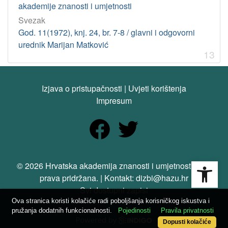
akademije znanosti i umjetnosti
Svezak
God. 11(1972), knj. 24, br. 7-8 / glavni i odgovorni
urednik Marijan Matković
13
Izjava o pristupačnosti
|
Uvjeti korištenja
Impresum
Open
© 2026 Hrvatska akademija znanosti i umjetnosti. Sva
prava pridržana. | Kontakt: dizbi@hazu.hr
Svi dostupni zapisi
Ova stranica koristi kolačiće radi poboljšanja korisničkog iskustva i
pružanja dodatnih funkcionalnosti.
Pojedinosti
Pravila privatnosti
Dopusti kolačiće