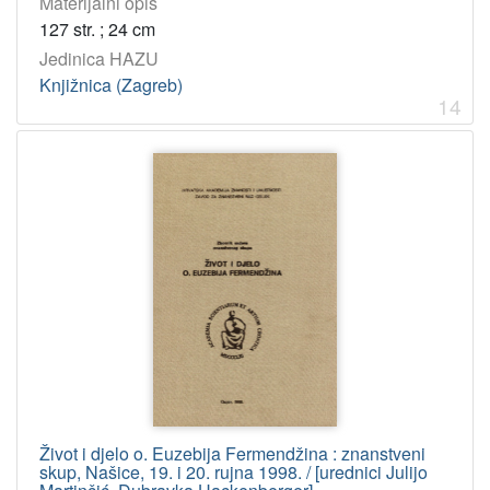
Materijalni opis
127 str. ; 24 cm
Jedinica HAZU
Knjižnica (Zagreb)
14
Život i djelo o. Euzebija Fermendžina : znanstveni
skup, Našice, 19. i 20. rujna 1998. / [urednici Julijo