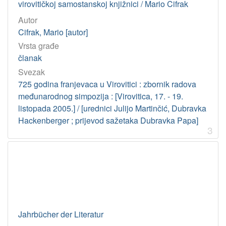
virovitičkoj samostanskoj knjižnici / Mario Cifrak
Znanstveni skup Život i djelo Euzebija Fermendžina (1998(N
1
Autor
Cifrak, Mario [autor]
Vrsta građe
[
1
članak
]
Svezak
Virtualne
725 godina franjevaca u Virovitici : zbornik radova
zbirke
međunarodnog simpozija : [Virovitica, 17. - 19.
listopada 2005.] / [urednici Julijo Martinčić, Dubravka
Akademijina izdanja
1
Hackenberger ; prijevod sažetaka Dubravka Papa]
Periodika : kulturno dobro (17** -1850)
1
3
Stare novine i časopisi (17**-1918)
1
[
3
]
Tip
Jahrbücher der Literatur
građe