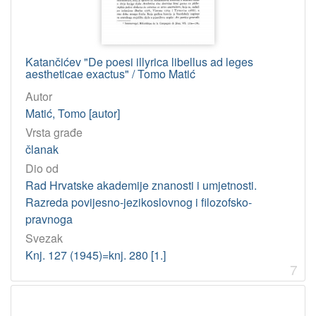
Katančićev "De poesi illyrica libellus ad leges
aestheticae exactus" / Tomo Matić
Autor
Matić, Tomo [autor]
Vrsta građe
članak
Dio od
Rad Hrvatske akademije znanosti i umjetnosti.
Razreda povijesno-jezikoslovnog i filozofsko-
pravnoga
Svezak
Knj. 127 (1945)=knj. 280 [1.]
7