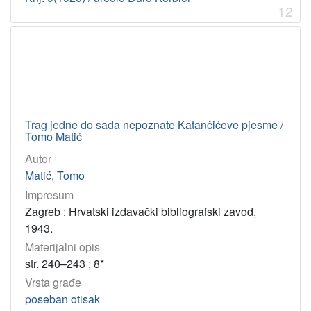
12
Trag jedne do sada nepoznate Katančićeve pjesme /
Tomo Matić
Autor
Matić, Tomo
Impresum
Zagreb : Hrvatski izdavački bibliografski zavod,
1943.
Materijalni opis
str. 240–243 ; 8*
Vrsta građe
poseban otisak