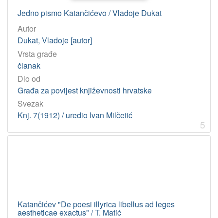
1996
1
Jedno pismo Katančićevo / Vladoje Dukat
1977
1
Autor
1945
1
Dukat, Vladoje [autor]
Vrsta građe
1943
1
članak
1818
1
Dio od
1849
1
Građa za povijest književnosti hrvatske
Svezak
Knj. 7(1912) / uredio Ivan Milčetić
[
5
8
]
Licencije
PDM
5
InC
5
Katančićev "De poesi illyrica libellus ad leges
aestheticae exactus" / T. Matić
[