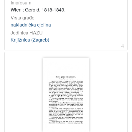
Impresum
tekst
15
Wien : Gerold, 1818-1849.
Vrsta građe
nakladnička cjelina
[
Jedinica HAZU
1
]
Knjižnica (Zagreb)
4
Jedinica
HAZU
Knjižnica (Zagreb)
14
Odsjek za povijesne znanosti (Zagreb 1948)
2
[
2
]
Godina
1938
1
1998
1