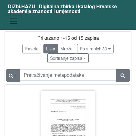
DiZbi.HAZU | Digitalna zbirka i katalog Hrvatske
akademije znanosti i umjetnosti
Građa
Knjižnična građa
15
Digitalna i digitalizirana građa
10
Prikazano 1-15 od 15 zapisa
Faseta
Lista
Mreža
Po stranici: 30
Sortiranje zapisa
[
2
]
+
Vrsta
građe
članak
9
knjiga
1
poseban otisak
1
nakladnička cjelina
1