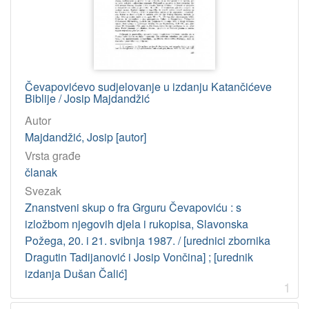
[
4
]
Osobe
Čevapovićevo sudjelovanje u izdanju Katančićeve
Matić, Tomo
3
Biblije / Josip Majdandžić
Dukat, Vladoje
2
Autor
Bogišić, Rafo
2
Majdandžić, Josip [autor]
Fancev, Franjo
1
Vrsta građe
Maixner, Franjo
1
članak
Majdandžić, Josip
1
Svezak
Znanstveni skup o fra Grguru Čevapoviću : s
Hackenberger, Dubravka
1
izložbom njegovih djela i rukopisa, Slavonska
Martinčić, Julijo
1
Požega, 20. i 21. svibnja 1987. / [urednici zbornika
Cifrak, Mario
1
Dragutin Tadijanović i Josip Vončina] ; [urednik
Vratović, Vladimir
1
izdanja Dušan Čalić]
1
Šafarik, Pavel Josef
1