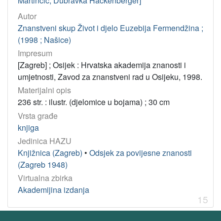
Martinčić, Dubravka Hackenberger]
Autor
Znanstveni skup Život i djelo Euzebija Fermendžina ;
(1998 ; Našice)
Impresum
[Zagreb] ; Osijek : Hrvatska akademija znanosti i
umjetnosti, Zavod za znanstveni rad u Osijeku, 1998.
Materijalni opis
236 str. : ilustr. (djelomice u bojama) ; 30 cm
Vrsta građe
knjiga
Jedinica HAZU
Knjižnica (Zagreb)
•
Odsjek za povijesne znanosti
(Zagreb 1948)
Virtualna zbirka
Akademijina izdanja
15