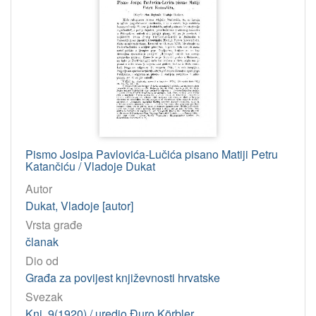
Pismo Josipa Pavlovića-Lučića pisano Matiji Petru
Katančiću / Vladoje Dukat
Autor
Dukat, Vladoje [autor]
Vrsta građe
članak
Dio od
Građa za povijest književnosti hrvatske
Svezak
Knj. 9(1920) / uredio Đuro Körbler