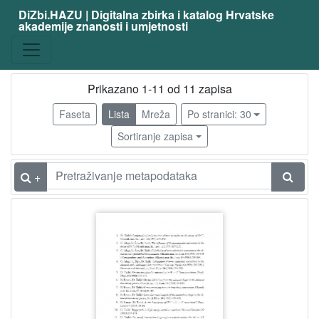
DiZbi.HAZU | Digitalna zbirka i katalog Hrvatske
akademije znanosti i umjetnosti
Građa
Digitalna i digitalizirana građa
11
Knjižnična građa
11
Prikazano 1-11 od 11 zapisa
Faseta
Lista
Mreža
Po stranici: 30
Sortiranje zapisa
[
2
]
+
Vrsta
građe
članak
10
knjiga
1
[
2