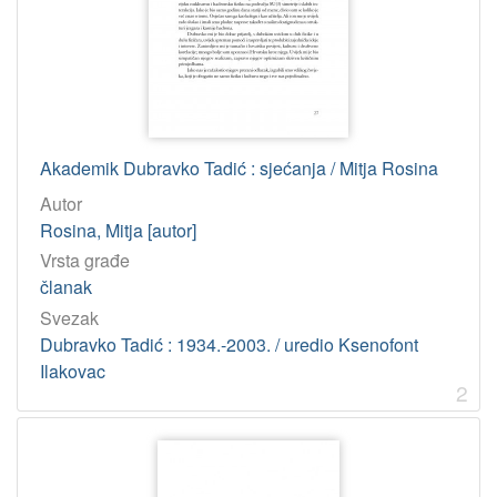
53-05 – Fizičari
1
[
5
]
Akademik Dubravko Tadić : sjećanja / Mitja Rosina
Tip
Autor
građe
Rosina, Mitja [autor]
tekst
11
Vrsta građe
članak
Svezak
[
1
Dubravko Tadić : 1934.-2003. / uredio Ksenofont
]
Ilakovac
2
Jedinica
HAZU
Knjižnica (Zagreb)
11