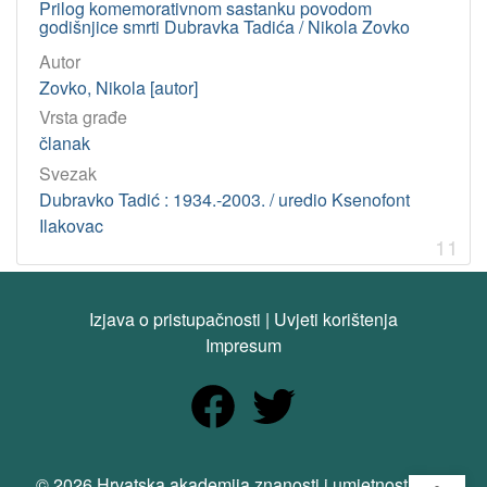
Prilog komemorativnom sastanku povodom
godišnjice smrti Dubravka Tadića / Nikola Zovko
Autor
Zovko, Nikola [autor]
Vrsta građe
članak
Svezak
Dubravko Tadić : 1934.-2003. / uredio Ksenofont
Ilakovac
11
Izjava o pristupačnosti
|
Uvjeti korištenja
Impresum
Open
© 2026 Hrvatska akademija znanosti i umjetnosti. Sva