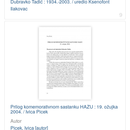
Dubravko Tadić : 1934.-2003. / uredio Ksenofont
Ilakovac
9
Prilog komemorativnom sastanku HAZU : 19. ožujka
2004. / Ivica Picek
Autor
Picek, Ivica [autor]