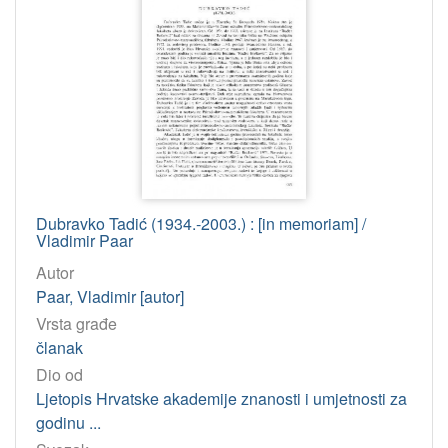
[
1
]
Godina
2005
1
[
1
Dubravko Tadić (1934.-2003.) : [in memoriam] /
Vladimir Paar
]
Licencije
Autor
Paar, Vladimir [autor]
InC
10
Vrsta građe
članak
[
Dio od
1
Ljetopis Hrvatske akademije znanosti i umjetnosti za
]
godinu ...