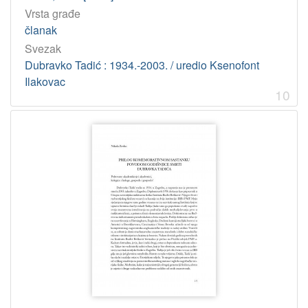
Vrsta građe
članak
Svezak
Dubravko Tadić : 1934.-2003. / uredio Ksenofont
Ilakovac
10