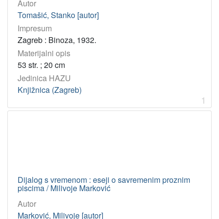
Autor
Osobe
Tomašić, Stanko [autor]
Krčmar, Vesna
1
Impresum
Popović, Radovan
1
Zagreb : Binoza, 1932.
Marković, Milivoje
1
Materijalni opis
Palavestra, Predrag
1
53 str. ; 20 cm
Radulović, Svetlana
1
Jedinica HAZU
Knjižnica (Zagreb)
Crnjanski, Miloš
1
1
Nenin, Milivoj
1
Tomašić, Stanko
1
[
8
]
Dijalog s vremenom : eseji o savremenim proznim
piscima / Milivoje Marković
UDK
821.163.41.09 – Srpska književnost: studije i kritike
3
Autor
Marković, Milivoje [autor]
821.163.41-05 – Srpski književnici
3