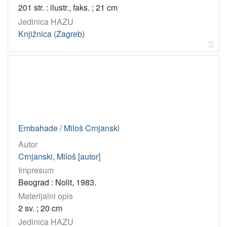
tekst
8
201 str. : ilustr., faks. ; 21 cm
Jedinica HAZU
Knjižnica (Zagreb)
[
3
1
]
Jedinica
HAZU
Knjižnica (Zagreb)
8
Embahade / Miloš Crnjanski
[
1
Autor
]
Crnjanski, Miloš [autor]
Godina
Impresum
Beograd : Nolit, 1983.
1980
1
Materijalni opis
1976
1
2 sv. ; 20 cm
1982
1
Jedinica HAZU