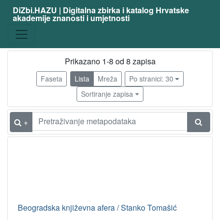
DiZbi.HAZU | Digitalna zbirka i katalog Hrvatske
akademije znanosti i umjetnosti
Građa
Knjižnična građa
8
Digitalna i digitalizirana građa
1
Prikazano 1-8 od 8 zapisa
Faseta
Lista
Mreža
Po stranici: 30
Sortiranje zapisa
[
2
]
+
Vrsta
građe
članak
1
[
1
Beogradska književna afera / Stanko Tomašić
]