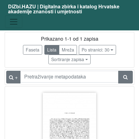
DiZbi.HAZU | Digitalna zbirka i katalog Hrvatske
akademije znanosti i umjetnosti
Građa
Digitalna i digitalizirana građa
1
Knjižnična građa
1
Prikazano 1-1 od 1 zapisa
Faseta
Lista
Mreža
Po stranici: 30
Sortiranje zapisa
[
2
]
+
Vrsta
građe
članak
1
[
1
]