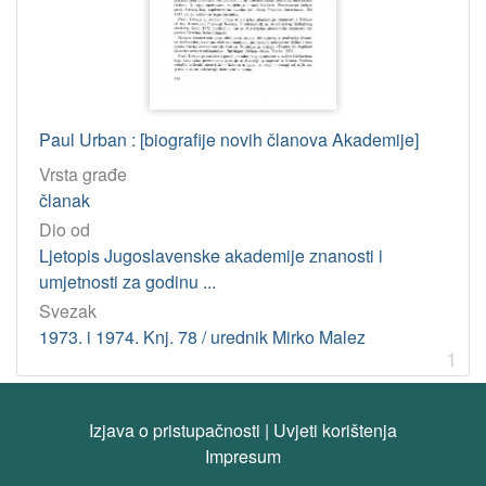
Tip
građe
tekst
1
Paul Urban : [biografije novih članova Akademije]
[
1
Vrsta građe
]
članak
Jedinica
Dio od
HAZU
Ljetopis Jugoslavenske akademije znanosti i
Knjižnica (Zagreb)
1
umjetnosti za godinu ...
Svezak
1973. i 1974. Knj. 78 / urednik Mirko Malez
[
1
1
]
Licencije
Izjava o pristupačnosti
|
Uvjeti korištenja
InC
1
Impresum