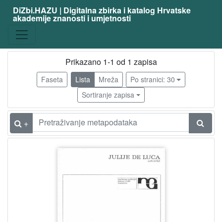
DiZbi.HAZU | Digitalna zbirka i katalog Hrvatske
akademije znanosti i umjetnosti
Građa
Digitalna i digitalizirana građa
1
Prikazano 1-1 od 1 zapisa
Faseta
Lista
Mreža
Po stranici: 30
[
1
Sortiranje zapisa
]
Vrsta
+
građe
katalog izložbe
1
[
1
]
Osobe