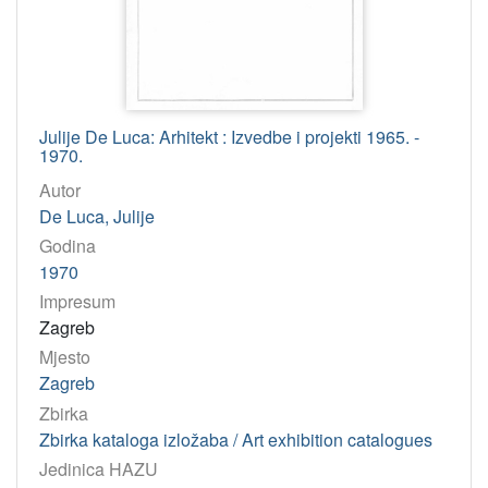
Grum, Željko
1
De Luca, Julije
1
[
Julije De Luca: Arhitekt : Izvedbe i projekti 1965. -
2
1970.
]
Autor
Zbirka
De Luca, Julije
Zbirka kataloga izložaba / Art exhibition catalogues
1
Godina
1970
[
Impresum
1
Zagreb
]
Mjesto
Virtualne
Zagreb
zbirke
Zbirka
Zbirka kataloga izložaba / Art exhibition catalogues
1
Zbirka kataloga izložaba / Art exhibition catalogues
Jedinica HAZU