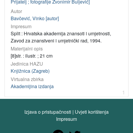
Prijatelj ; fotografije Zvonimir Buljević]
Autor
[
Bavčević, Vinko [autor]
1
Impresum
]
Split : Hrvatska akademija znansoti i umjetnosti,
Virtualne
Zavod za znanstveni i umjetnički rad, 1994.
zbirke
Materijalni opis
Akademijina izdanja
1
[8]str. : ilustr. ; 21 cm
Jedinica HAZU
Knjižnica (Zagreb)
[
1
Virtualna zbirka
]
Akademijina izdanja
1
Tip
građe
tekst
1
Izjava o pristupačnosti
|
Uvjeti korištenja
Impresum
[