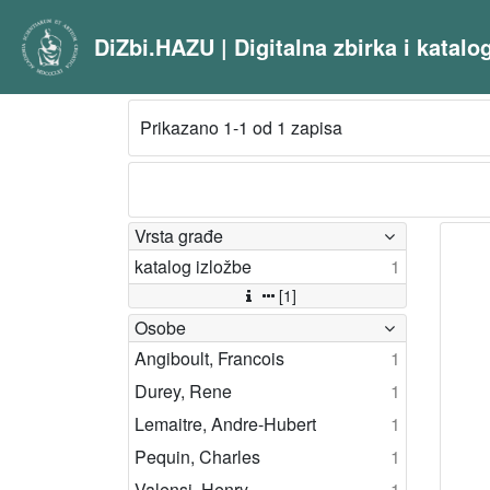
DiZbi.HAZU | Digitalna zbirka i katal
Prikazano 1-1 od 1 zapisa
Vrsta građe
katalog izložbe
1
[1]
Osobe
Angiboult, Francois
1
Durey, Rene
1
Lemaitre, Andre-Hubert
1
Pequin, Charles
1
Valensi, Henry
1