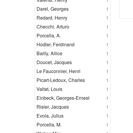
Darel, Georges
1
Redard, Henry
1
Checchi, Arturo
1
Porcella, A.
1
Hodler, Ferdinand
1
Bailly, Allice
1
Doucet, Jacques
1
Le Fauconnier, Henri
1
Picart-Ledoux, Charles
1
Valtat, Louis
1
Einbeck, Georges-Ernest
1
Risler, Jacques
1
Evola, Julius
1
Porcella, M.
1