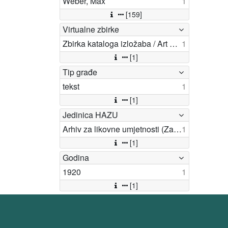
Weber, Max
1
[159]
Virtualne zbirke
Zbirka kataloga izložaba / Art exhibition catalogues
1
[1]
Tip građe
tekst
1
[1]
Jedinica HAZU
Arhiv za likovne umjetnosti (Zagreb)
1
[1]
Godina
1920
1
[1]