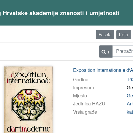
og Hrvatske akademije znanosti i umjetnosti
Faseta
Lista
+
Exposition Internationale d'
Godina
19
Impresum
Ge
Mjesto
Ge
Jedinica HAZU
Arh
Vrsta građe
ka