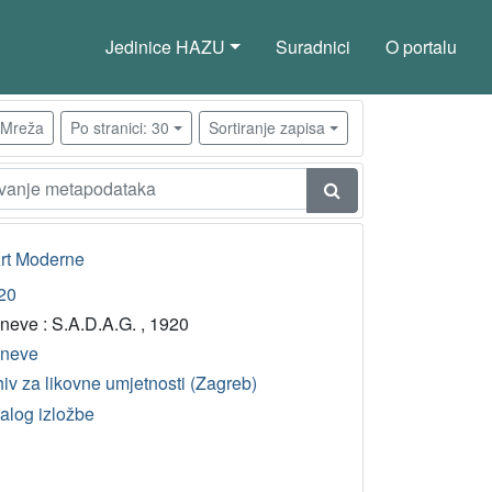
Jedinice HAZU
Suradnici
O portalu
Mreža
Po stranici: 30
Sortiranje zapisa
Art Moderne
20
neve : S.A.D.A.G. , 1920
neve
iv za likovne umjetnosti (Zagreb)
talog izložbe