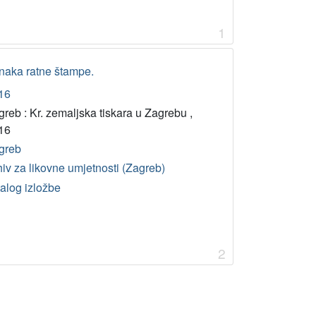
1
konaka ratne štampe.
16
reb : Kr. zemaljska tiskara u Zagrebu ,
16
greb
iv za likovne umjetnosti (Zagreb)
talog izložbe
2