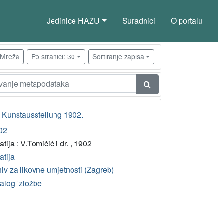
Jedinice HAZU
Suradnici
O portalu
Mreža
Po stranici: 30
Sortiranje zapisa
I. Kunstausstellung 1902.
02
tija : V.Tomičić i dr. , 1902
atija
iv za likovne umjetnosti (Zagreb)
talog izložbe