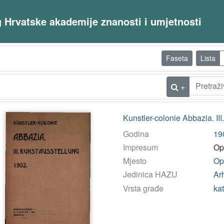
og Hrvatske akademije znanosti i umjetnosti
Faseta
Lista
+
Kunstler-colonie Abbazia. II
Godina
19
Impresum
Opa
Mjesto
Op
Jedinica HAZU
Arh
Vrsta građe
ka