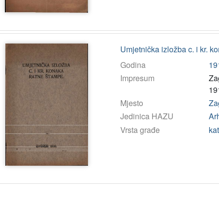
Umjetnička izložba c. i kr. 
Godina
19
Impresum
Zag
19
Mjesto
Za
Jedinica HAZU
Arh
Vrsta građe
ka