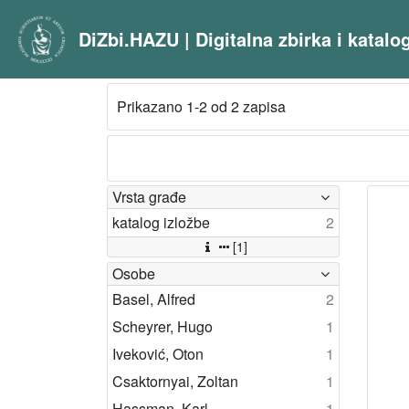
DiZbi.HAZU | Digitalna zbirka i katal
Prikazano 1-2 od 2 zapisa
Vrsta građe
katalog izložbe
2
[1]
Osobe
Basel, Alfred
2
Scheyrer, Hugo
1
Iveković, Oton
1
Csaktornyai, Zoltan
1
Hassman, Karl
1