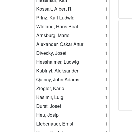
Kossak, Albert R.
1
Prinz, Karl Ludwig
1
Wieland, Hans Beat
1
Arnsburg, Marie
1
Alexander, Oskar Artur
1
Divecky, Josef
1
Hesshaimer, Ludwig
1
Kubinyi, Aleksander
1
Quincy, John Adams
1
Ziegler, Karlo
1
Kasimir, Luigi
1
Durst, Josef
1
Heu, Josip
1
Liebenauer, Ernst
1