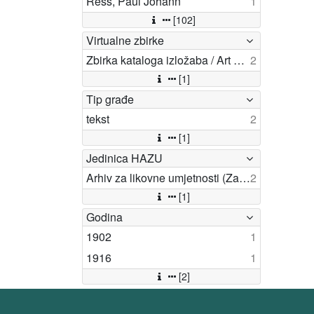
Ress, Paul Johann
1
[102]
Virtualne zbirke
Zbirka kataloga izložaba / Art exhibition catalogues
2
[1]
Tip građe
tekst
2
[1]
Jedinica HAZU
Arhiv za likovne umjetnosti (Zagreb)
2
[1]
Godina
1902
1
1916
1
[2]