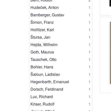
Hudeček, Anton
1
Bamberger, Gustav
1
Šimon, Franz
1
Hollitzer, Karl
1
Štursa, Jan
1
Hejda, Wilhelm
1
Goth, Maurus
1
Tauschek, Otto
1
Bohler, Hans
1
Šaloun, Ladislav
1
Hegenbarth, Emanuel
1
Dorsch, Ferdinand
1
Lux, Richard
1
Kriser, Rudolf
1