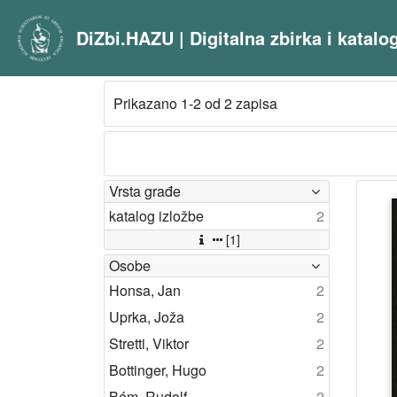
DiZbi.HAZU | Digitalna zbirka i katal
Prikazano 1-2 od 2 zapisa
Vrsta građe
katalog izložbe
2
[1]
Osobe
Honsa, Jan
2
Uprka, Joža
2
Stretti, Viktor
2
Bottinger, Hugo
2
Bém, Rudolf
2