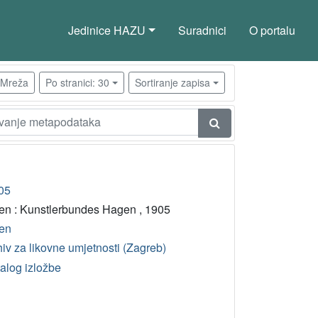
Jedinice HAZU
Suradnici
O portalu
Mreža
Po stranici: 30
Sortiranje zapisa
05
en : Kunstlerbundes Hagen , 1905
en
iv za likovne umjetnosti (Zagreb)
talog izložbe