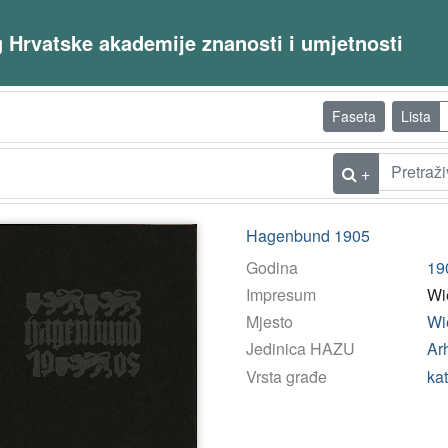
og Hrvatske akademije znanosti i umjetnosti
Faseta
Lista
+
Hagenbund 1905
Godina
19
Impresum
Wi
Mjesto
Wi
Jedinica HAZU
Arh
Vrsta građe
ka