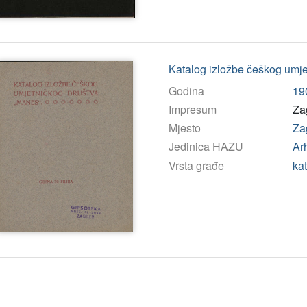
Katalog izložbe češkog umj
Godina
19
Impresum
Za
Mjesto
Za
Jedinica HAZU
Arh
Vrsta građe
ka