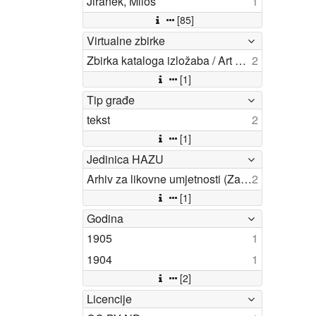
Jiranek, Miloš
1
[85]
Virtualne zbirke
Zbirka kataloga izložaba / Art exhibition catalogues
2
[1]
Tip građe
tekst
2
[1]
Jedinica HAZU
Arhiv za likovne umjetnosti (Zagreb)
2
[1]
Godina
1905
1
1904
1
[2]
Licencije