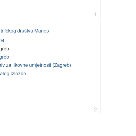
1
etničkog društva Manes
04
greb
greb
iv za likovne umjetnosti (Zagreb)
talog izložbe
2