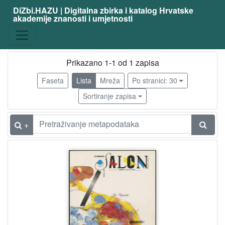
DiZbi.HAZU | Digitalna zbirka i katalog Hrvatske
akademije znanosti i umjetnosti
Građa
Digitalna i digitalizirana građa
1
Prikazano 1-1 od 1 zapisa
Faseta
Lista
Mreža
Po stranici: 30
[
1
Sortiranje zapisa
]
Vrsta
+
građe
katalog izložbe
1
[
1
]
Osobe