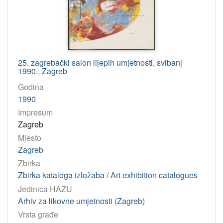
Gagić Landekić, Ana
1
Keser, Zlatko
1
Kuduz, Ante
1
Deković, Ivo
1
25. zagrebački salon lijepih umjetnosti, svibanj
Fritz, Darko
1
1990., Zagreb
Jerman, Željko
1
Godina
Lošić, Dubravka
1
1990
Petrač, Goran
1
Impresum
Rončević, Igor
1
Zagreb
Stojšić, Valter
1
Mjesto
Zagreb
Švaljek, Antun Boris
1
Zbirka
Vladić Maštruko, Manuela
1
Zbirka kataloga izložaba / Art exhibition catalogues
Bačić, Marcel
1
Jedinica HAZU
Bošnjak, Mladen
1
Arhiv za likovne umjetnosti (Zagreb)
Mavec Tomljenović, Marica
1
Vrsta građe