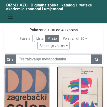
DiZbi.HAZU | Digitalna zbirka i katalog Hrvatske
akademije znanosti i umjetnosti
Građa
Digitalna i digitalizirana građa
10
Knjižnična građa
4
Prikazano 1-30 od 43 zapisa
Faseta
Lista
Mreža
Po stranici: 30
Sortiranje zapisa
[
2
]
+
Vrsta
građe
katalog izložbe
43
[
1
]