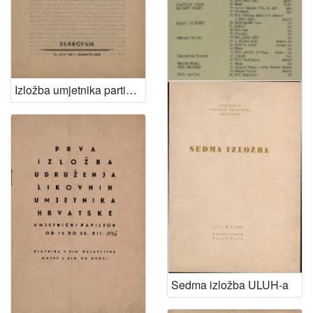
Izložba umjetnika partizana
Katalog izložba likovnih radova iz narodno-oslobodilačke borbe u čast 8. godišnjice narodnog ustanka u Hrvatskoj
Sedma izložba ULUH-a