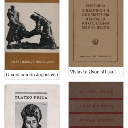
Vistavka živopisi i skulpturi narodov Jugoslavii XIX i XX vekov
Umeni narodu Jugoslavie