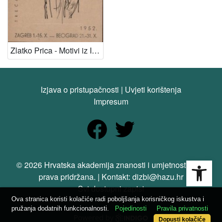
Zlatko Prica - Motivi iz Indije
Izjava o pristupačnosti
|
Uvjeti korištenja
Impresum
Open
© 2026 Hrvatska akademija znanosti i umjetnosti. Sva
prava pridržana. | Kontakt: dizbi@hazu.hr
Svi dostupni zapisi
Ova stranica koristi kolačiće radi poboljšanja korisničkog iskustva i
pružanja dodatnih funkcionalnosti.
Pojedinosti
Pravila privatnosti
Dopusti kolačiće