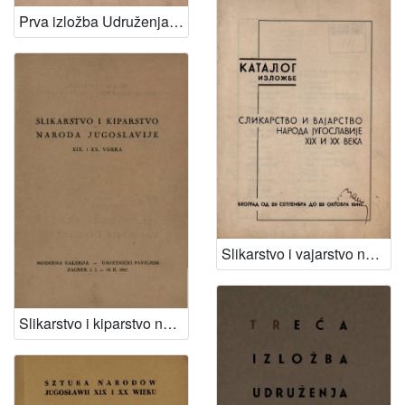
Prva izložba Udruženja likovnih umjetnika Hrvatske
Slikarstvo i vajarstvo naroda Jugoslavije XIX i XX veka
Slikarstvo i kiparstvo naroda Jugoslavije XIX. i XX. vijeka