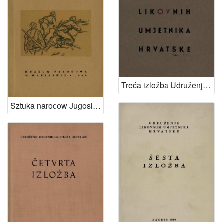
Treća izložba Udruženja likovnih umjetnika Hrvatske
Sztuka narodow Jugoslawii XIX i XX wieku