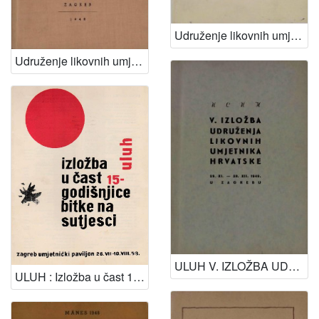
Udruženje likovnih umjetnika Hrvatske - Šesta izložba
Udruženje likovnih umjetnika Hrvatske - četvrta izložba
ULUH V. IZLOŽBA UDRUŽENJA LIKOVNIH UMJETNIKA HRVATSKE
ULUH : Izložba u čast 15-godišnjice bitke na Sutjesci