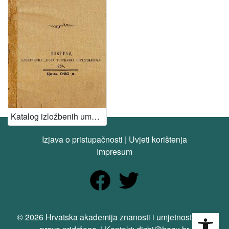
[
1
5
9
]
Virtualne
zbirke
Zbirka kataloga izložaba / Art exhibition catalogues
4
Katalog izložbenih umetničkih dela na I. Jugoslovenskoj Umetničkoj Izložbi
[
Izjava o pristupačnosti
|
Uvjeti korištenja
1
Impresum
]
Tip
građe
tekst
4
Open
slika
1
© 2026 Hrvatska akademija znanosti i umjetnosti. Sva