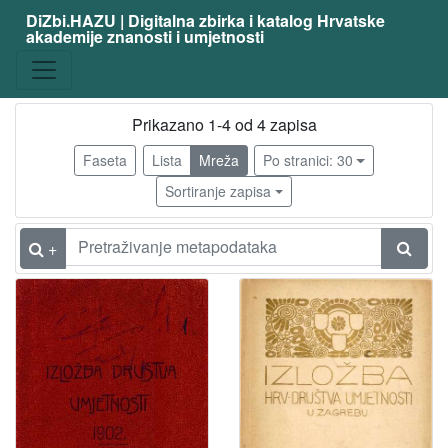
DiZbi.HAZU | Digitalna zbirka i katalog Hrvatske
akademije znanosti i umjetnosti
Vrsta
građe
katalog izložbe
4
Prikazano 1-4 od 4 zapisa
Faseta
Lista
Mreža
Po stranici: 30
[
Sortiranje zapisa
1
]
+
Osobe
Valdec, Rudolf
4
Auer, Robert
4
Bauer, Marija
4
Crnčić, Menci Clement
4
Preradović, Zora
4
Kovačević, Ferdo
4