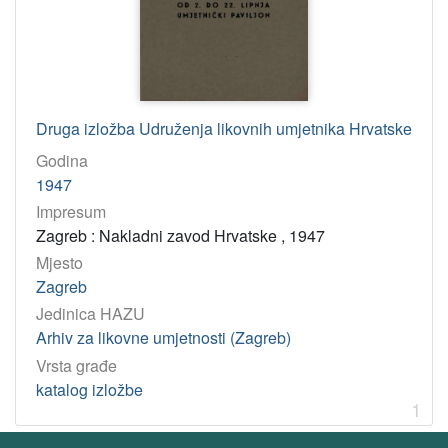
Mujadžić, Omer
1
Goldoni, Raoul
1
Zorman, Josip
1
Jelić, Vladimir
1
Druga izložba Udruženja likovnih umjetnika Hrvatske
Rukljač, Vjekoslav
1
Godina
Trepše, Marijan
1
1947
Beraković, Dragan
1
Impresum
Mulanović šefček, Milenija
1
Zagreb : Nakladni zavod Hrvatske , 1947
Gudac, Hinko
1
Mjesto
Zagreb
Dabac, Tošo
1
Jedinica HAZU
Jovanović, Stanoje
1
Arhiv za likovne umjetnosti (Zagreb)
Ružička, Kamilo
1
Vrsta građe
Tucić, Ivan
1
katalog izložbe
1
Bojničić, Vjera
1