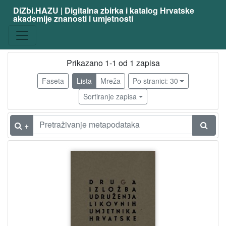
DiZbi.HAZU | Digitalna zbirka i katalog Hrvatske
akademije znanosti i umjetnosti
Vrsta
građe
katalog izložbe
1
Prikazano 1-1 od 1 zapisa
Faseta
Lista
Mreža
Po stranici: 30
[
Sortiranje zapisa
1
]
+
Osobe
Globočnik, Olaf
1
Uzorinac, Mirko
1
Jeger, Ivan
1
Ridolfo, Jozefina
1
Tompa, Kamilo
1
Benković, Mato
1