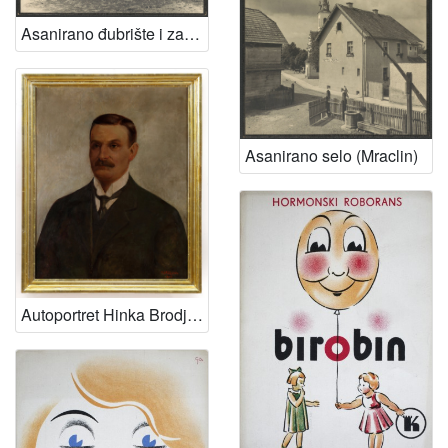
Asanirano đubrište i zahod (Mraclin)
[
1
]
Asanirano selo (Mraclin)
Autoportret Hinka Brodjovina