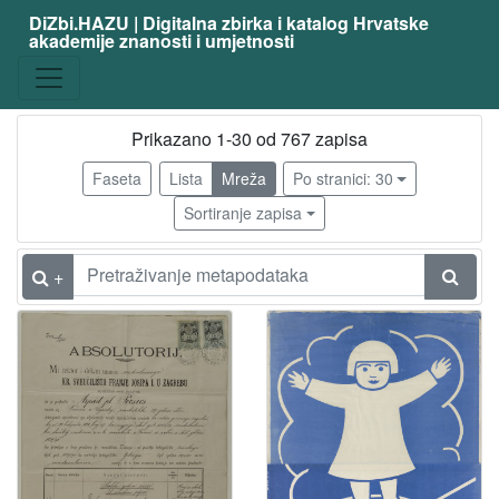
DiZbi.HAZU | Digitalna zbirka i katalog Hrvatske
akademije znanosti i umjetnosti
Građa
Muzejska građa
514
Digitalna i digitalizirana građa
478
Prikazano 1-30 od 767 zapisa
Faseta
Lista
Mreža
Po stranici: 30
Sortiranje zapisa
[
2
]
+
Vrsta
građe
fotografija
382
povelja
124
crtež
88
diploma
81
razglednica
34