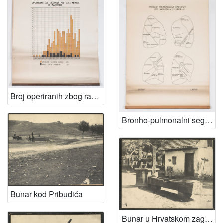
Broj operiranih zbog raka grkljana (Ca laryngis) na ORL klinici Šalata u Zagrebu od 1913. do 1946.
Bronho-pulmonalni segmenti prema Jacksonu i Huberu
Bunar kod Pribudića
Bunar u Hrvatskom zagorju