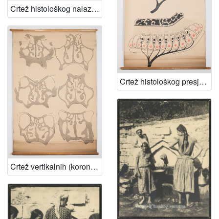
Crtež histološkog nalaza tkiva uzetog pri bronhoskopiji
Crtež histološkog presjeka tzv. kupule i otolita (unutar polukružnih kanalića unutarnjeg uha)
Crtež vertikalnih (koronalnih) presjeka kroz nos i paranazalne šupljine