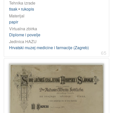
Tehnika izrade
tisak
•
rukopis
Materijal
papir
Virtualna zbirka
Diplome i povelje
Jedinica HAZU
Hrvatski muzej medicine i farmacije (Zagreb)
65