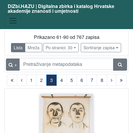
DiZbi.HAZU | Digitalna zbirka i katalog Hrvatske
akademije znanosti i umjetnosti
Prikazano 61-90 od 767 zapisa
Lista
Mreža
Po stranici: 30
Sortiranje zapisa
+
1
2
3
4
5
6
7
8
(current)