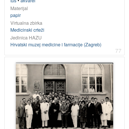
tuš
•
akvarel
Materijal
papir
Virtualna zbirka
Medicinski crteži
Jedinica HAZU
Hrvatski muzej medicine i farmacije (Zagreb)
77