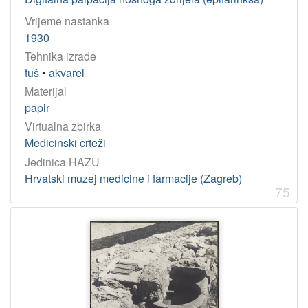
Vrijeme nastanka
1930
Tehnika izrade
tuš
•
akvarel
Materijal
papir
Virtualna zbirka
Medicinski crteži
Jedinica HAZU
Hrvatski muzej medicine i farmacije (Zagreb)
75