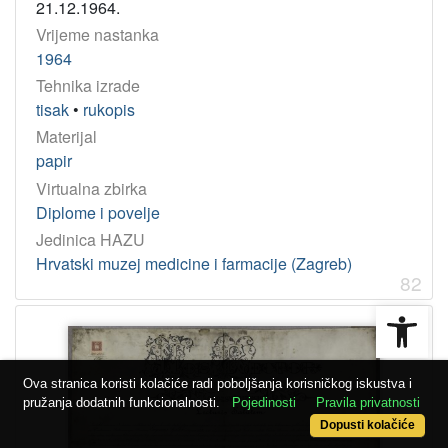
21.12.1964.
Vrijeme nastanka
1964
Tehnika izrade
tisak
•
rukopis
Materijal
papir
Virtualna zbirka
Diplome i povelje
Jedinica HAZU
Hrvatski muzej medicine i farmacije (Zagreb)
82
Open
Ova stranica koristi kolačiće radi poboljšanja korisničkog iskustva i
pružanja dodatnih funkcionalnosti.
Pojedinosti
Pravila privatnosti
Dopusti kolačiće