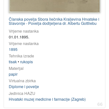
Članska povelja Sbora liečnika Kraljevina Hrvatske i
Slavonije - Povelja dodijeljena dr. Albertu Gottliebu
Vrijeme nastanka
01.01.1895.
Vrijeme nastanka
1895
Tehnika izrade
tisak
•
rukopis
Materijal
papir
Virtualna zbirka
Diplome i povelje
Jedinica HAZU
Hrvatski muzej medicine i farmacije (Zagreb)
66