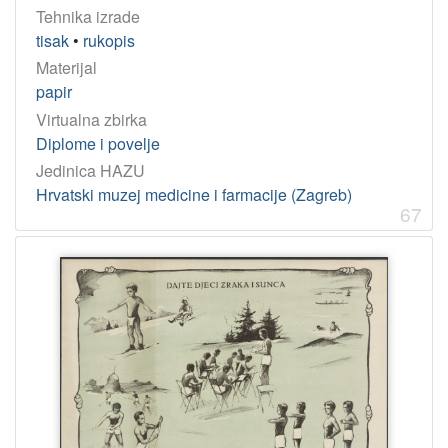
Tehnika izrade
tisak
•
rukopis
Materijal
papir
Virtualna zbirka
Diplome i povelje
Jedinica HAZU
Hrvatski muzej medicine i farmacije (Zagreb)
67