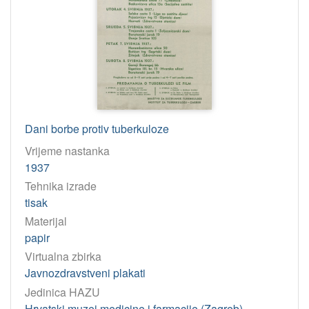
Dani borbe protiv tuberkuloze
Vrijeme nastanka
1937
Tehnika izrade
tisak
Materijal
papir
Virtualna zbirka
Javnozdravstveni plakati
Jedinica HAZU
Hrvatski muzej medicine i farmacije (Zagreb)