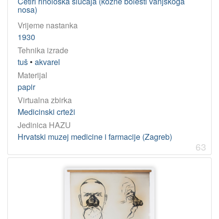
Četiri rinološka slučaja (kožne bolesti vanjskoga
nosa)
Vrijeme nastanka
1930
Tehnika izrade
tuš
•
akvarel
Materijal
papir
Virtualna zbirka
Medicinski crteži
Jedinica HAZU
Hrvatski muzej medicine i farmacije (Zagreb)
63