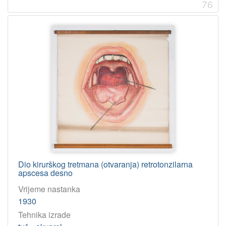
76
Dio kirurškog tretmana (otvaranja) retrotonzilarna
apscesa desno
Vrijeme nastanka
1930
Tehnika izrade