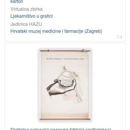
karton
Virtualna zbirka
Ljekarništvo u grafici
Jedinica HAZU
Hrvatski muzej medicine i farmacije (Zagreb)
74
Digitalna palpacija nosnoga ždrijela (epifarinksa)